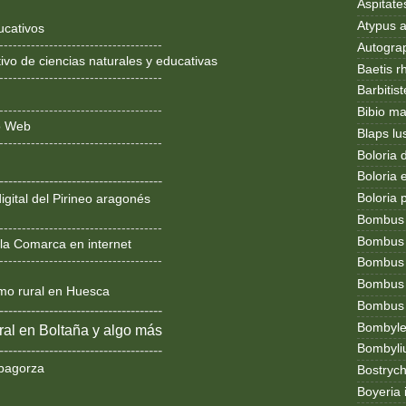
Aspitates
Atypus af
ucativos
------------------------------------
Autogr
ivo de ciencias naturales y educativas
Baetis r
------------------------------------
Barbitis
------------------------------------
Bibio ma
ño Web
Blaps lu
------------------------------------
Boloria 
Boloria
------------------------------------
Boloria 
igital del Pirineo aragonés
Bombus
------------------------------------
Bombus l
la Comarca en internet
------------------------------------
Bombus 
Bombus
smo rural en Huesca
Bombus t
------------------------------------
Bombylel
al en Boltaña y algo más
Bombyli
------------------------------------
bagorza
Bostryc
Boyeria 