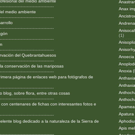
ofesional del medio ambiente
Anastran
------------------------------------
Anax im
del medio ambiente
Ancistro
------------------------------------
arrollo
Andrena
------------------------------------
Anisocal
agón
(1)
------------------------------------
Anisopli
om
Anisorh
------------------------------------
rvación del Quebrantahuesos
Anoecia
------------------------------------
Anoplod
 la conservación de las mariposas
Anoxia (
------------------------------------
rimera página de enlaces web para fotógrafos de
Anthaxi
Anthaxia
------------------------------------
Anthoch
 blog, sobre flora, entre otras cosas
------------------------------------
Anthoch
 con centenares de fichas con interesantes fotos e
Apamea 
Apatura i
------------------------------------
Aphodius
lente blog dedicado a la
naturaleza de la Sierra de
Apis mel
------------------------------------