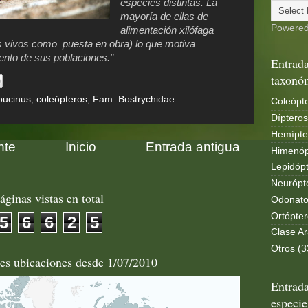
especies distintas. La
mayoría de ellas de
Powere
alimentación xilófaga
s vivos como puesta en obra) lo que motiva
ento de sus poblaciones."
Entrada
taxonó
pucinus
,
coleópteros
,
Fam. Bostrychidae
Coleópte
Dípteros
Hemípte
nte
Inicio
Entrada antigua
Himenóp
Lepidópt
Neurópt
áginas vistas en total
Odonato
Ortópter
5
6
6
2
5
Clase Ar
Otros (3
les ubicaciones desde 1/07/2010
Entrada
especie