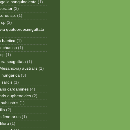
galia sanguinolenta
(1)
perator
(3)
cerus sp.
(1)
 sp
(2)
via quatuordecimguttata
a baetica
(1)
ynchus sp
(1)
 sp
(1)
era sexguttata
(1)
Mesanoxia) australis
(1)
a hungarica
(3)
 salicis
(1)
aris cardamines
(4)
aris euphenoides
(2)
sublustris
(1)
lia
(2)
 fimetarius
(1)
lifera
(1)