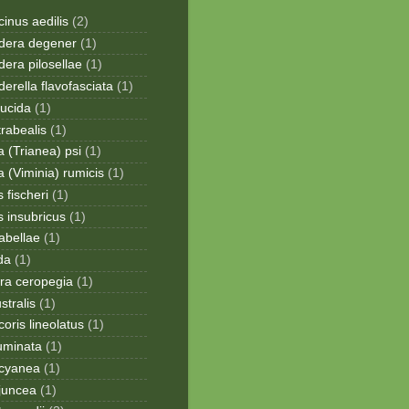
inus aedilis
(2)
era degener
(1)
era pilosellae
(1)
rella flavofasciata
(1)
lucida
(1)
trabealis
(1)
a (Trianea) psi
(1)
a (Viminia) rumicis
(1)
 fischeri
(1)
s insubricus
(1)
sabellae
(1)
da
(1)
ra ceropegia
(1)
stralis
(1)
oris lineolatus
(1)
uminata
(1)
cyanea
(1)
juncea
(1)