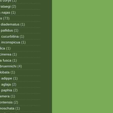
 coryli
(1)
rataegi
(2)
 najas
(1)
os
(73)
 diadematus
(1)
pallidus
(1)
a cucurbitina
(1)
a inconspicua
(1)
lica
(1)
cinerea
(1)
a fusca
(1)
bruennichi
(4)
lobata
(1)
s adippe
(1)
 aglaja
(2)
s paphia
(2)
ramera
(1)
ontensis
(2)
moschata
(1)