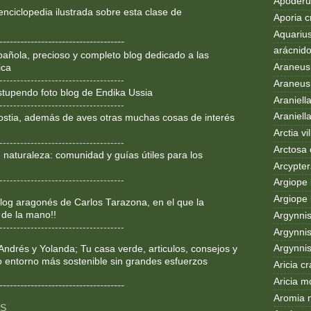
Apoderus
enciclopedia ilustrada sobre
esta clase de
Aporia c
Aquarius
------------------------------------
arácnid
añola, precioso y completo blog dedicado a las
Araneus
ica
------------------------------------
Araneus 
Estupendo foto blog de Endika Ussia
Araniell
------------------------------------
Araniell
ostia, además de aves otras muchas cosas de interés
Arctia vil
------------------------------------
Arctosa 
 naturaleza: comunidad y guías útiles para los
Arcypter
------------------------------------
Argiope 
Argiope 
og aragonés de Carlos Tarazona, en el que la
 de la mano!!
Argynni
------------------------------------
Argynnis
Argynni
Andrés y Yolanda; Tu casa verde, articulos, consejos y
o entorno más sostenible sin grandes esfuerzos
Aricia c
Aricia m
------------------------------------
Aromia 
OS