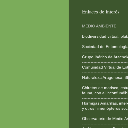
Enlaces de interés
MEDIO AMBIENTE
Biodiversidad virtual, pl
--------------------------------
Sociedad de Entomologí
--------------------------------
Grupo Ibérico de Aracnol
--------------------------------
Comunidad Virtual de En
--------------------------------
Naturaleza Aragonesa. Bl
--------------------------------
Chiretas de marisco, estu
fauna, con el inconfundib
--------------------------------
Hormigas Amarillas, inte
y otros himenópteros soc
--------------------------------
Observatorio de Medio A
--------------------------------