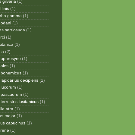
 gilvaria
(1)
finis
(1)
apha gamma
(1)
hodani
(1)
tes serricauda
(1)
rci
(1)
sitanica
(1)
dia
(2)
 euphrosyne
(1)
pales
(1)
 bohemicus
(1)
apidarius decipiens
(2)
lucorum
(1)
 pascuorum
(1)
errestris lusitanicus
(1)
la atra
(1)
us major
(1)
hus capucinus
(1)
irene
(1)