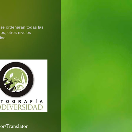
 se ordenarán todas las
es, otros niveles
ina.
or/Translator