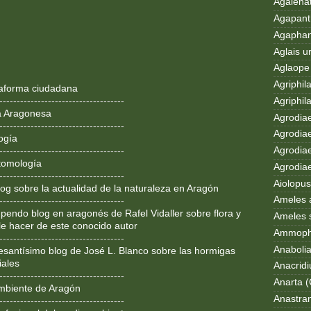
Agalenat
Agapanth
Agaphan
Aglais u
Aglaope 
Agriphila
ataforma ciudadana
Agriphila
------------------------------------
a Aragonesa
Agrodia
------------------------------------
Agrodiae
ogía
Agrodiae
------------------------------------
tomología
Agrodiaet
------------------------------------
Aiolopus
og sobre la actualidad de la naturaleza en Aragón
Ameles 
------------------------------------
pendo blog en aragonés de Rafel Vidaller sobre flora y
Ameles 
le hacer de este conocido autor
Ammoph
------------------------------------
Anaboli
resantísimo blog de José L. Blanco sobre las hormigas
iales
Anacrid
------------------------------------
Anarta (
mbiente de Aragón
Anastran
------------------------------------