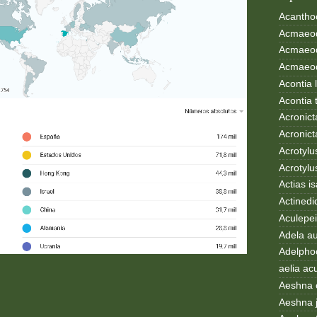
Acanthoc
Acmaeod
Acmaeod
Acmaeode
Acontia 
Acontia 
Acronict
Acronict
Acrotylus
Acrotylu
Actias i
Actinedi
Aculepei
Adela au
Adelphoc
aelia ac
Aeshna 
Aeshna 