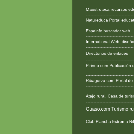
Maestroteca recursos ed
--------------------------------
Natureduca Portal educat
--------------------------------
Espainfo buscador web
--------------------------------
International Web, dise
--------------------------------
Directorios de enlaces
--------------------------------
Pirineo.com Publicación d
--------------------------------
Ribagorza.com Portal de 
--------------------------------
Atajo rural, Casa de turi
--------------------------------
Guaso.com Turismo rur
--------------------------------
Club Plancha Extrema Ri