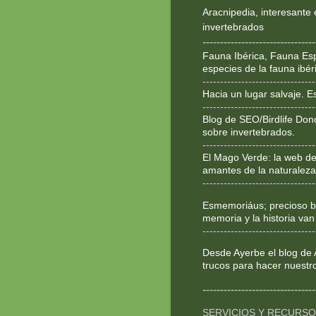
Aracnipedia, interesante 
invertebrados
--------------------------------
Fauna Ibérica, Fauna Esp
especies de la fauna ibér
--------------------------------
Hacia un lugar salvaje. 
--------------------------------
Blog de SEO/Birdlife Don
sobre invertebrados.
--------------------------------
El Mago Verde: la web de
amantes de la naturaleza
--------------------------------
Esmemoriáus; precioso bl
memoria y la historia van
--------------------------------
Desde Ayerbe el blog de 
trucos para hacer nuestr
--------------------------------
SERVICIOS Y RECURS