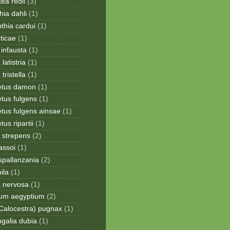
ea redii
(3)
ia dahli
(1)
thia cardui
(1)
rticae
(1)
infausta
(1)
 latistria
(1)
 tristella
(1)
etus damon
(1)
tus fulgens
(1)
tus fulgens ainsae
(1)
us ripartii
(1)
 strepens
(2)
assoi
(1)
spallanzania
(2)
ila
(1)
a nervosa
(1)
ium aegyptium
(2)
Calocestra) pugnax
(1)
galia dubia
(1)