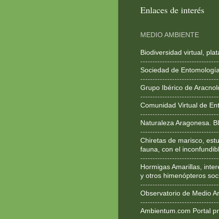
Enlaces de interés
MEDIO AMBIENTE
Biodiversidad virtual, pl
--------------------------------
Sociedad de Entomologí
--------------------------------
Grupo Ibérico de Aracnol
--------------------------------
Comunidad Virtual de En
--------------------------------
Naturaleza Aragonesa. Bl
--------------------------------
Chiretas de marisco, estu
fauna, con el inconfundib
--------------------------------
Hormigas Amarillas, inte
y otros himenópteros soc
--------------------------------
Observatorio de Medio A
--------------------------------
Ambientum.com Portal pr