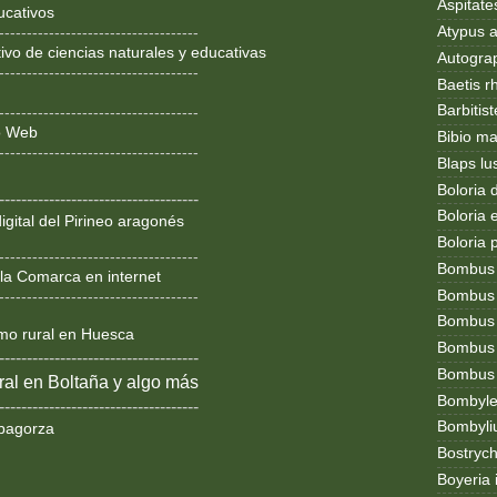
Aspitates
ucativos
Atypus af
------------------------------------
ivo de ciencias naturales y educativas
Autogr
------------------------------------
Baetis r
Barbitis
------------------------------------
ño Web
Bibio ma
------------------------------------
Blaps lu
Boloria 
------------------------------------
Boloria
igital del Pirineo aragonés
Boloria 
------------------------------------
Bombus
la Comarca en internet
Bombus l
------------------------------------
Bombus 
smo rural en Huesca
Bombus
------------------------------------
Bombus t
al en Boltaña y algo más
Bombylel
------------------------------------
Bombyli
bagorza
Bostryc
Boyeria 