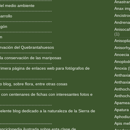
------------------------------------
Anastran
del medio ambiente
Anax im
------------------------------------
Ancistro
arrollo
------------------------------------
Andrena
agón
Anisocal
------------------------------------
(1)
om
Anisopli
------------------------------------
rvación del Quebrantahuesos
Anisorh
------------------------------------
Anoecia
 la conservación de las mariposas
Anoplod
------------------------------------
rimera página de enlaces web para fotógrafos de
Anoxia (
Anthaxi
------------------------------------
Anthaxia
 blog, sobre flora, entre otras cosas
Anthoch
------------------------------------
 con centenares de fichas con interesantes fotos e
Anthoch
Apamea 
------------------------------------
Apatura i
lente blog dedicado a la
naturaleza de la Sierra de
Aphodius
------------------------------------
Apis mel
enciclopedia ilustrada sobre
esta clase de