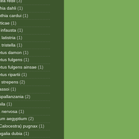
ea redii
(3)
ia dahli
(1)
thia cardui
(1)
rticae
(1)
infausta
(1)
 latistria
(1)
 tristella
(1)
etus damon
(1)
tus fulgens
(1)
tus fulgens ainsae
(1)
us ripartii
(1)
 strepens
(2)
assoi
(1)
spallanzania
(2)
ila
(1)
a nervosa
(1)
ium aegyptium
(2)
Calocestra) pugnax
(1)
galia dubia
(1)