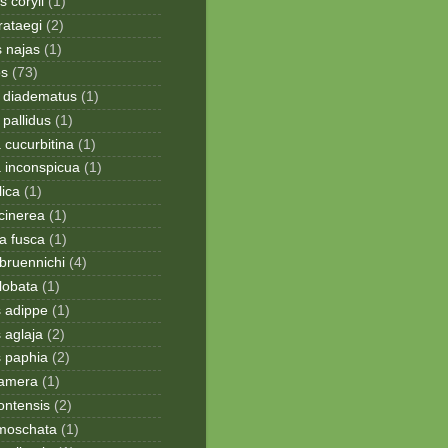
 coryli
(1)
rataegi
(2)
 najas
(1)
os
(73)
 diadematus
(1)
pallidus
(1)
a cucurbitina
(1)
a inconspicua
(1)
lica
(1)
cinerea
(1)
a fusca
(1)
bruennichi
(4)
lobata
(1)
s adippe
(1)
 aglaja
(2)
s paphia
(2)
ramera
(1)
ontensis
(2)
moschata
(1)