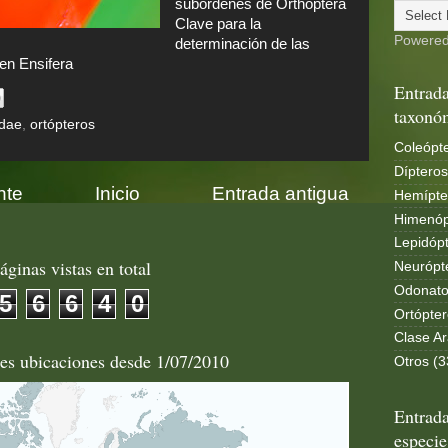
subórdenes de Orthoptera
Clave para la
Powere
determinación de las
en Ensifera
Entrada
taxonó
idae
,
ortópteros
Coleópte
Dípteros
nte
Inicio
Entrada antigua
Hemípte
Himenóp
Lepidópt
áginas vistas en total
Neurópt
Odonato
5
6
6
4
0
Ortópter
Clase Ar
les ubicaciones desde 1/07/2010
Otros (3
Entrada
especie