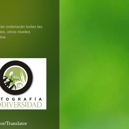
 se ordenarán todas las
es, otros niveles
ina.
or/Translator