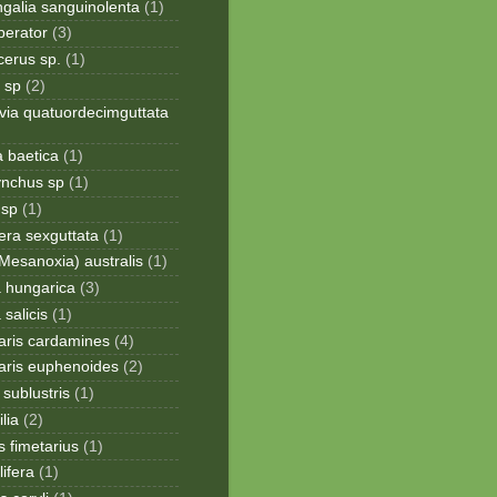
galia sanguinolenta
(1)
perator
(3)
cerus sp.
(1)
 sp
(2)
via quatuordecimguttata
a baetica
(1)
ynchus sp
(1)
 sp
(1)
era sexguttata
(1)
Mesanoxia) australis
(1)
a hungarica
(3)
 salicis
(1)
aris cardamines
(4)
aris euphenoides
(2)
sublustris
(1)
lia
(2)
 fimetarius
(1)
lifera
(1)