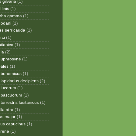
 gilvaria
(1)
finis
(1)
apha gamma
(1)
hodani
(1)
tes serricauda
(1)
rci
(1)
sitanica
(1)
dia
(2)
 euphrosyne
(1)
pales
(1)
 bohemicus
(1)
apidarius decipiens
(2)
lucorum
(1)
 pascuorum
(1)
errestris lusitanicus
(1)
la atra
(1)
us major
(1)
hus capucinus
(1)
irene
(1)