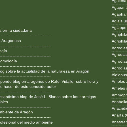
Agalenat
Agapanth
Agaphan
Aglais u
Aglaope 
ataforma ciudadana
Agriphila
------------------------------------
a Aragonesa
Agriphila
------------------------------------
Agrodia
ogía
Agrodiae
------------------------------------
tomología
Agrodiae
------------------------------------
Agrodiaet
og sobre la actualidad de la naturaleza en Aragón
Aiolopus
------------------------------------
pendo blog en aragonés de Rafel Vidaller sobre flora y
Ameles 
le hacer de este conocido autor
Ameles 
------------------------------------
Ammoph
resantísimo blog de José L. Blanco sobre las hormigas
Anaboli
iales
------------------------------------
Anacrid
mbiente de Aragón
Anarta (
------------------------------------
Anastran
ofesional del medio ambiente