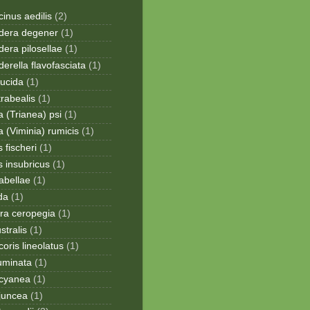
inus aedilis
(2)
era degener
(1)
era pilosellae
(1)
rella flavofasciata
(1)
lucida
(1)
trabealis
(1)
a (Trianea) psi
(1)
a (Viminia) rumicis
(1)
 fischeri
(1)
s insubricus
(1)
sabellae
(1)
da
(1)
ra ceropegia
(1)
stralis
(1)
oris lineolatus
(1)
uminata
(1)
cyanea
(1)
juncea
(1)