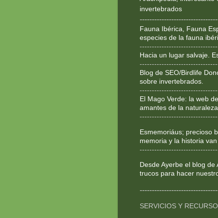
invertebrados
--------------------------------
Fauna Ibérica, Fauna Esp
especies de la fauna ibér
--------------------------------
Hacia un lugar salvaje. 
--------------------------------
Blog de SEO/Birdlife Don
sobre invertebrados.
--------------------------------
El Mago Verde: la web de
amantes de la naturaleza
--------------------------------
Esmemoriáus; precioso bl
memoria y la historia van
--------------------------------
Desde Ayerbe el blog de 
trucos para hacer nuestr
--------------------------------
SERVICIOS Y RECURS