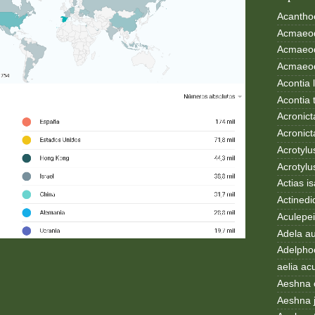
Acanthoc
Acmaeod
Acmaeod
Acmaeode
Acontia 
Acontia 
Acronict
Acronict
Acrotylus
Acrotylu
Actias i
Actinedi
Aculepei
Adela au
Adelphoc
aelia ac
Aeshna 
Aeshna 