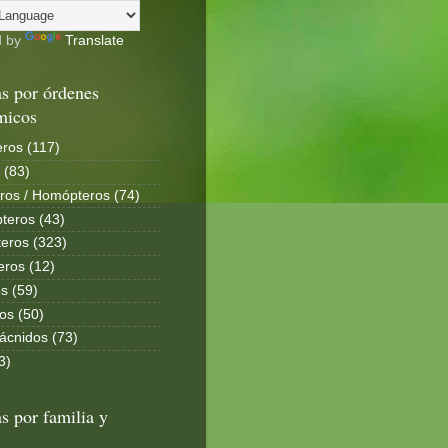
d by
Translate
s por órdenes
micos
ros (117)
 (83)
ros / Homópteros (74)
teros (43)
eros (323)
eros (12)
s (59)
os (50)
ácnidos (73)
3)
s por familia y