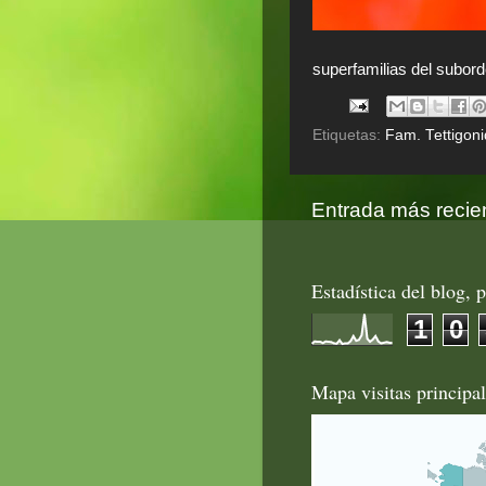
superfamilias del subord
Etiquetas:
Fam. Tettigon
Entrada más recie
Estadística del blog, p
1
0
Mapa visitas principa