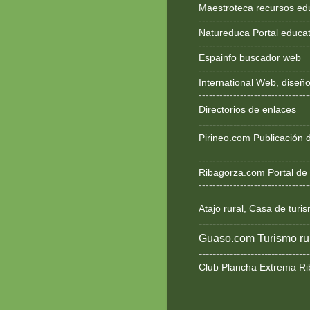
Maestroteca recursos ed
--------------------------------
Natureduca Portal educat
--------------------------------
Espainfo buscador web
--------------------------------
International Web, dise
--------------------------------
Directorios de enlaces
--------------------------------
Pirineo.com Publicación d
--------------------------------
Ribagorza.com Portal de 
--------------------------------
Atajo rural, Casa de turi
--------------------------------
Guaso.com Turismo rur
--------------------------------
Club Plancha Extrema Ri