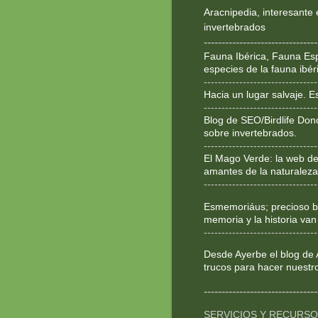
Aracnipedia, interesante 
invertebrados
--------------------------------
Fauna Ibérica, Fauna Esp
especies de la fauna ibér
--------------------------------
Hacia un lugar salvaje. 
--------------------------------
Blog de SEO/Birdlife Don
sobre invertebrados.
--------------------------------
El Mago Verde: la web de
amantes de la naturaleza
--------------------------------
Esmemoriáus; precioso bl
memoria y la historia van
--------------------------------
Desde Ayerbe el blog de 
trucos para hacer nuestr
--------------------------------
SERVICIOS Y RECURS