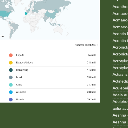
Acanthoc
Acmaeod
Acmaeod
Acmaeode
Acontia 
Acontia 
Acronict
Acronict
Acrotylus
Acrotylu
Actias i
Actinedi
Aculepei
Adela au
Adelphoc
aelia ac
Aeshna 
Aeshna 