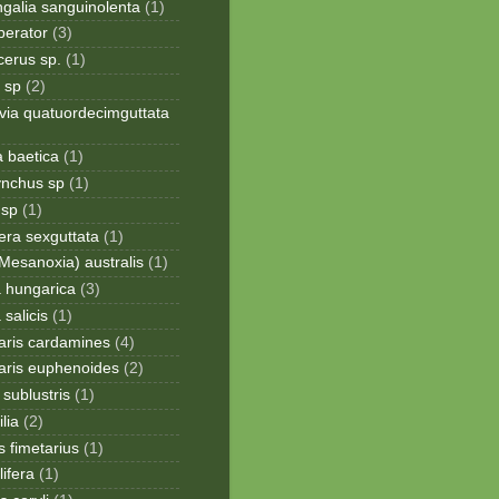
galia sanguinolenta
(1)
perator
(3)
cerus sp.
(1)
 sp
(2)
via quatuordecimguttata
a baetica
(1)
ynchus sp
(1)
 sp
(1)
era sexguttata
(1)
Mesanoxia) australis
(1)
a hungarica
(3)
 salicis
(1)
aris cardamines
(4)
aris euphenoides
(2)
sublustris
(1)
lia
(2)
 fimetarius
(1)
lifera
(1)