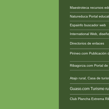
Maestroteca recursos ed
--------------------------------
Natureduca Portal educat
--------------------------------
Espainfo buscador web
--------------------------------
International Web, dise
--------------------------------
Directorios de enlaces
--------------------------------
Pirineo.com Publicación d
--------------------------------
Ribagorza.com Portal de 
--------------------------------
Atajo rural, Casa de turi
--------------------------------
Guaso.com Turismo rur
--------------------------------
Club Plancha Extrema Ri