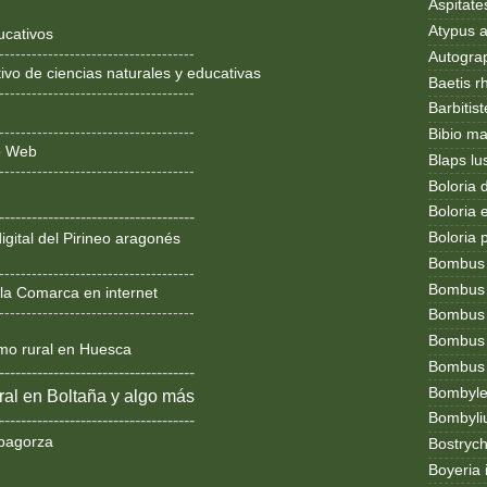
Aspitates
Atypus af
ucativos
------------------------------------
Autogr
ivo de ciencias naturales y educativas
Baetis r
------------------------------------
Barbitis
------------------------------------
Bibio ma
ño Web
Blaps lu
------------------------------------
Boloria 
Boloria
------------------------------------
Boloria 
igital del Pirineo aragonés
Bombus
------------------------------------
Bombus l
la Comarca en internet
------------------------------------
Bombus 
Bombus
smo rural en Huesca
Bombus t
------------------------------------
Bombylel
al en Boltaña y algo más
Bombyli
------------------------------------
bagorza
Bostryc
Boyeria 