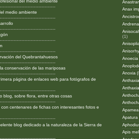
ofesional del medio ambiente
Anastran
------------------------------------
Anax im
del medio ambiente
Ancistro
------------------------------------
arrollo
Andrena
------------------------------------
Anisocal
agón
(1)
------------------------------------
Anisopli
om
Anisorh
------------------------------------
rvación del Quebrantahuesos
Anoecia
------------------------------------
Anoplod
 la conservación de las mariposas
Anoxia (
------------------------------------
rimera página de enlaces web para fotógrafos de
Anthaxi
Anthaxia
------------------------------------
Anthoch
 blog, sobre flora, entre otras cosas
------------------------------------
Anthoch
 con centenares de fichas con interesantes fotos e
Apamea 
Apatura i
------------------------------------
Aphodius
lente blog dedicado a la
naturaleza de la Sierra de
Apis mel
------------------------------------