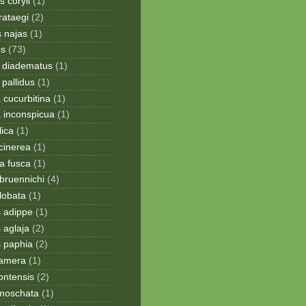
 coryli
(1)
rataegi
(2)
 najas
(1)
os
(73)
 diadematus
(1)
pallidus
(1)
a cucurbitina
(1)
a inconspicua
(1)
lica
(1)
cinerea
(1)
a fusca
(1)
bruennichi
(4)
lobata
(1)
s adippe
(1)
 aglaja
(2)
s paphia
(2)
ramera
(1)
ontensis
(2)
moschata
(1)