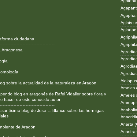
Agalenat
Agapanth
Agaphan
Aglais u
Aglaope 
Agriphila
ataforma ciudadana
Agriphila
------------------------------------
a Aragonesa
Agrodia
------------------------------------
Agrodiae
ogía
Agrodiae
------------------------------------
tomología
Agrodiaet
------------------------------------
Aiolopus
og sobre la actualidad de la naturaleza en Aragón
Ameles 
------------------------------------
pendo blog en aragonés de Rafel Vidaller sobre flora y
Ameles 
le hacer de este conocido autor
Ammoph
------------------------------------
Anaboli
resantísimo blog de José L. Blanco sobre las hormigas
iales
Anacrid
------------------------------------
Anarta (
mbiente de Aragón
Anastran
------------------------------------