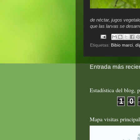
de néctar, jugos vegetal
que las larvas se desarr
Etiquetas:
Bibio marci
,
dí
Entrada más recie
Estadística del blog, p
1
0
Mapa visitas principa