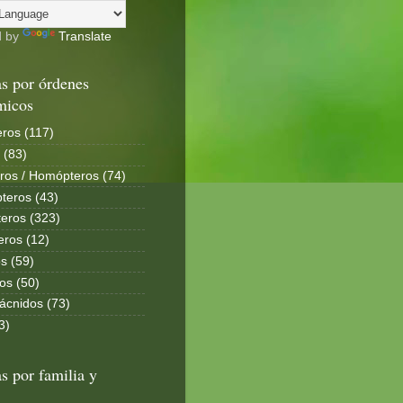
d by
Translate
s por órdenes
micos
ros (117)
 (83)
ros / Homópteros (74)
teros (43)
eros (323)
eros (12)
s (59)
os (50)
ácnidos (73)
3)
s por familia y