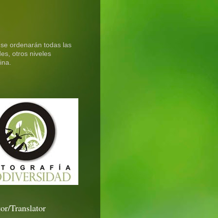
 se ordenarán todas las
es, otros niveles
ina.
or/Translator