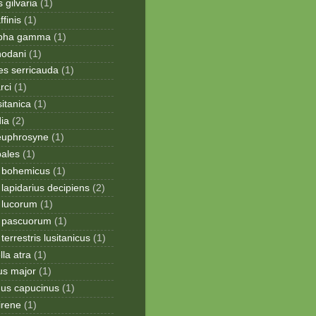
 gilvaria
(1)
finis
(1)
apha gamma
(1)
hodani
(1)
tes serricauda
(1)
rci
(1)
sitanica
(1)
dia
(2)
 euphrosyne
(1)
pales
(1)
 bohemicus
(1)
apidarius decipiens
(2)
lucorum
(1)
 pascuorum
(1)
errestris lusitanicus
(1)
la atra
(1)
us major
(1)
hus capucinus
(1)
irene
(1)