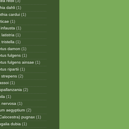
ea redii
(3)
ia dahli
(1)
thia cardui
(1)
rticae
(1)
infausta
(1)
 latistria
(1)
 tristella
(1)
etus damon
(1)
tus fulgens
(1)
tus fulgens ainsae
(1)
us ripartii
(1)
 strepens
(2)
assoi
(1)
spallanzania
(2)
ila
(1)
a nervosa
(1)
ium aegyptium
(2)
Calocestra) pugnax
(1)
galia dubia
(1)