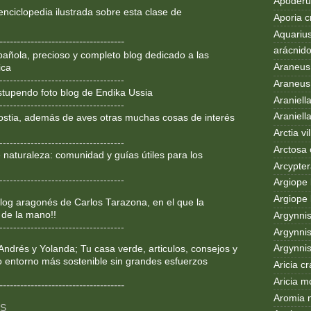
Apoderus
enciclopedia ilustrada sobre
esta clase de
Aporia c
Aquarius
------------------------------------
arácnid
añola, precioso y completo blog dedicado a las
Araneus
ica
------------------------------------
Araneus 
Estupendo foto blog de Endika Ussia
Araniell
------------------------------------
Araniell
ostia, además de aves otras muchas cosas de interés
Arctia vil
------------------------------------
Arctosa 
 naturaleza: comunidad y guías útiles para los
Arcypter
------------------------------------
Argiope 
Argiope 
og aragonés de Carlos Tarazona, en el que la
 de la mano!!
Argynni
------------------------------------
Argynnis
Argynni
Andrés y Yolanda; Tu casa verde, articulos, consejos y
o entorno más sostenible sin grandes esfuerzos
Aricia c
Aricia m
------------------------------------
Aromia 
OS