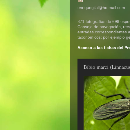
enriquegilal@hotmail.com
871 fotografías de 698 espec
Consejo de navegación, recue
entradas correspondientes a 
taxonómicos; por ejemplo gén
Acceso a las fichas del P
Bibio marci (Linnaeu