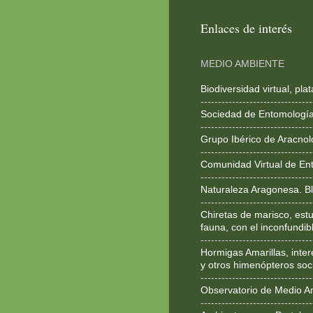
Enlaces de interés
MEDIO AMBIENTE
Biodiversidad virtual, pl
--------------------------------
Sociedad de Entomologí
--------------------------------
Grupo Ibérico de Aracnol
--------------------------------
Comunidad Virtual de En
--------------------------------
Naturaleza Aragonesa. Bl
--------------------------------
Chiretas de marisco, estu
fauna, con el inconfundib
--------------------------------
Hormigas Amarillas, inte
y otros himenópteros soc
--------------------------------
Observatorio de Medio A
--------------------------------