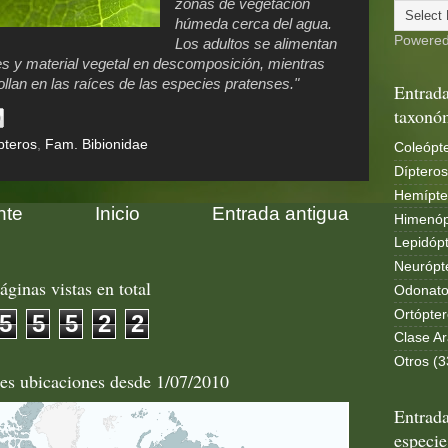
zonas de vegetación
húmeda cerca del agua.
Powere
Los adultos se alimentan
es y material vegetal en descomposición, mientras
ollan en las raíces de las especies pratenses."
Entrada
taxonó
pteros
,
Fam. Bibionidae
Coleópte
Dípteros
Hemípte
nte
Inicio
Entrada antigua
Himenóp
Lepidópt
Neurópt
áginas vistas en total
Odonato
Ortópter
5
5
5
2
2
Clase Ar
Otros (3
les ubicaciones desde 1/07/2010
Entrada
especie