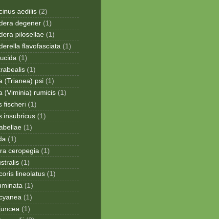
inus aedilis
(2)
era degener
(1)
era pilosellae
(1)
rella flavofasciata
(1)
lucida
(1)
trabealis
(1)
a (Trianea) psi
(1)
a (Viminia) rumicis
(1)
 fischeri
(1)
s insubricus
(1)
sabellae
(1)
da
(1)
ra ceropegia
(1)
stralis
(1)
oris lineolatus
(1)
uminata
(1)
cyanea
(1)
juncea
(1)