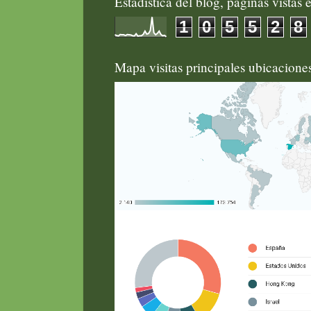
Estadística del blog, páginas vistas e
1
0
5
5
2
8
Mapa visitas principales ubicacion