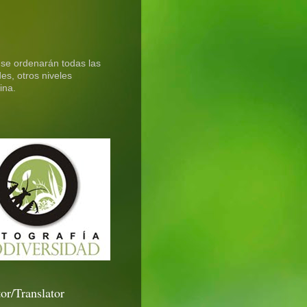
 se ordenarán todas las
es, otros niveles
ina.
or/Translator