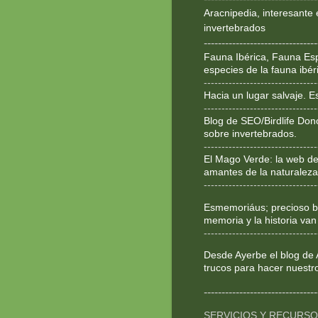
Aracnipedia, interesante 
invertebrados
--------------------------------
Fauna Ibérica, Fauna Esp
especies de la fauna ibér
--------------------------------
Hacia un lugar salvaje. 
--------------------------------
Blog de SEO/Birdlife Don
sobre invertebrados.
--------------------------------
El Mago Verde: la web de
amantes de la naturaleza
--------------------------------
Esmemoriáus; precioso bl
memoria y la historia van
--------------------------------
Desde Ayerbe el blog de 
trucos para hacer nuestr
--------------------------------
SERVICIOS Y RECURS