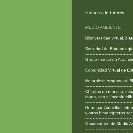
Enlaces de interés
MEDIO AMBIENTE
Biodiversidad virtual, pl
--------------------------------
Sociedad de Entomologí
--------------------------------
Grupo Ibérico de Aracnol
--------------------------------
Comunidad Virtual de En
--------------------------------
Naturaleza Aragonesa. Bl
--------------------------------
Chiretas de marisco, estu
fauna, con el inconfundib
--------------------------------
Hormigas Amarillas, inte
y otros himenópteros soc
--------------------------------
Observatorio de Medio A
--------------------------------