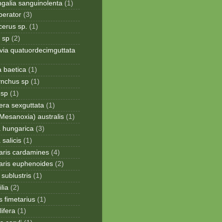
galia sanguinolenta
(1)
perator
(3)
cerus sp.
(1)
 sp
(2)
via quatuordecimguttata
a baetica
(1)
ynchus sp
(1)
 sp
(1)
era sexguttata
(1)
Mesanoxia) australis
(1)
a hungarica
(3)
 salicis
(1)
aris cardamines
(4)
aris euphenoides
(2)
sublustris
(1)
lia
(2)
 fimetarius
(1)
lifera
(1)