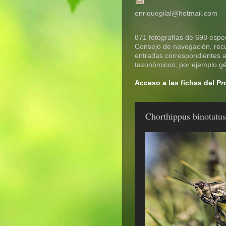
enriquegilal@hotmail.com
871 fotografías de 698 espec
Consejo de navegación, recue
entradas correspondientes a 
taxonómicos; por ejemplo gén
Acceso a las fichas del P
Chorthippus binotatus