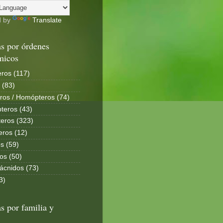
d by
Translate
s por órdenes
micos
ros (117)
 (83)
ros / Homópteros (74)
teros (43)
eros (323)
eros (12)
s (59)
os (50)
ácnidos (73)
3)
s por familia y