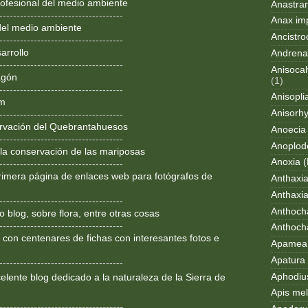
ofesional del medio ambiente
Anastran
------------------------------------
Anax im
del medio ambiente
Ancistro
------------------------------------
arrollo
Andrena
------------------------------------
Anisocal
agón
(1)
------------------------------------
Anisopli
om
Anisorh
------------------------------------
rvación del Quebrantahuesos
Anoecia
------------------------------------
Anoplod
 la conservación de las mariposas
Anoxia (
------------------------------------
rimera página de enlaces web para fotógrafos de
Anthaxi
Anthaxia
------------------------------------
Anthoch
 blog, sobre flora, entre otras cosas
------------------------------------
Anthoch
 con centenares de fichas con interesantes fotos e
Apamea 
Apatura i
------------------------------------
Aphodius
lente blog dedicado a la
naturaleza de la Sierra de
Apis mel
------------------------------------