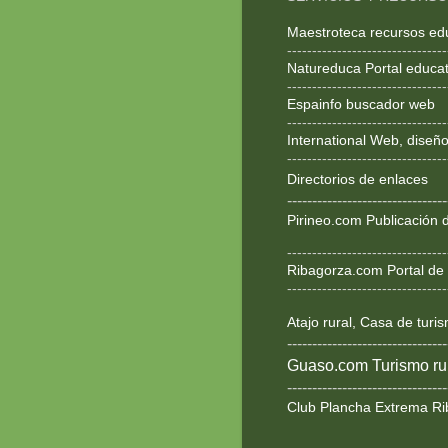
Maestroteca recursos ed
--------------------------------
Natureduca Portal educat
--------------------------------
Espainfo buscador web
--------------------------------
International Web, dise
--------------------------------
Directorios de enlaces
--------------------------------
Pirineo.com Publicación d
--------------------------------
Ribagorza.com Portal de 
--------------------------------
Atajo rural, Casa de turi
--------------------------------
Guaso.com Turismo rur
--------------------------------
Club Plancha Extrema Ri