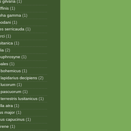
 gilvaria
(1)
finis
(1)
apha gamma
(1)
hodani
(1)
tes serricauda
(1)
rci
(1)
sitanica
(1)
dia
(2)
 euphrosyne
(1)
pales
(1)
 bohemicus
(1)
apidarius decipiens
(2)
lucorum
(1)
 pascuorum
(1)
errestris lusitanicus
(1)
la atra
(1)
us major
(1)
hus capucinus
(1)
irene
(1)