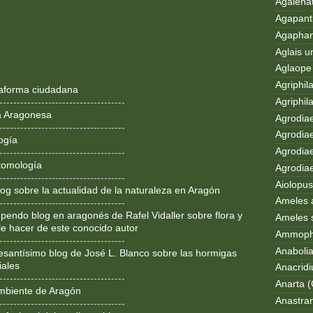
Agalenat
Agapanth
Agaphan
Aglais u
Aglaope 
Agriphila
ataforma ciudadana
Agriphila
------------------------------------
a Aragonesa
Agrodia
------------------------------------
Agrodiae
ogía
Agrodiae
------------------------------------
tomología
Agrodiaet
------------------------------------
Aiolopus
og sobre la actualidad de la naturaleza en Aragón
Ameles 
------------------------------------
pendo blog en aragonés de Rafel Vidaller sobre flora y
Ameles 
le hacer de este conocido autor
Ammoph
------------------------------------
Anaboli
resantísimo blog de José L. Blanco sobre las hormigas
iales
Anacrid
------------------------------------
Anarta (
mbiente de Aragón
Anastran
------------------------------------