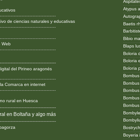
Aspitates
Atypus af
ucativos
------------------------------------
Autogr
ivo de ciencias naturales y educativas
Baetis r
------------------------------------
Barbitis
------------------------------------
Bibio ma
ño Web
Blaps lu
------------------------------------
Boloria 
Boloria
------------------------------------
Boloria 
igital del Pirineo aragonés
Bombus
------------------------------------
Bombus l
la Comarca en internet
------------------------------------
Bombus 
Bombus
smo rural en Huesca
Bombus t
------------------------------------
Bombylel
al en Boltaña y algo más
Bombyli
------------------------------------
bagorza
Bostryc
Boyeria 