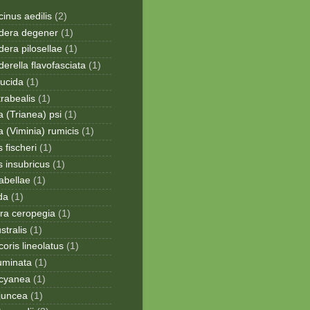
inus aedilis
(2)
era degener
(1)
era pilosellae
(1)
rella flavofasciata
(1)
lucida
(1)
trabealis
(1)
a (Trianea) psi
(1)
a (Viminia) rumicis
(1)
 fischeri
(1)
s insubricus
(1)
sabellae
(1)
da
(1)
ra ceropegia
(1)
stralis
(1)
oris lineolatus
(1)
uminata
(1)
cyanea
(1)
juncea
(1)