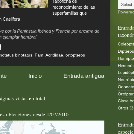
Taxoficha de
reconocimiento de las
Powere
superfamilias que
 Caelifera
Entrada
ye por la Península Ibérica y Francia por encima de
taxonó
un ejemplar hembra"
Coleópte
Dípteros
notatus binotatus
,
Fam. Acrididae
,
ortópteros
Hemípte
Himenóp
Lepidópt
nte
Inicio
Entrada antigua
Neurópt
Odonato
Ortópter
áginas vistas en total
Clase Ar
Otros (3
les ubicaciones desde 1/07/2010
Entrada
especie