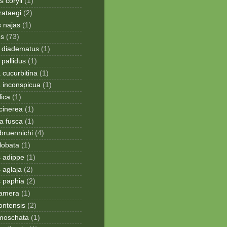
 coryli
(1)
rataegi
(2)
 najas
(1)
os
(73)
 diadematus
(1)
pallidus
(1)
a cucurbitina
(1)
a inconspicua
(1)
lica
(1)
cinerea
(1)
a fusca
(1)
bruennichi
(4)
lobata
(1)
s adippe
(1)
 aglaja
(2)
s paphia
(2)
ramera
(1)
ontensis
(2)
moschata
(1)