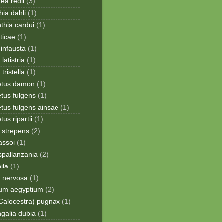
ea redii
(3)
ia dahli
(1)
thia cardui
(1)
rticae
(1)
infausta
(1)
 latistria
(1)
 tristella
(1)
etus damon
(1)
tus fulgens
(1)
tus fulgens ainsae
(1)
us ripartii
(1)
 strepens
(2)
assoi
(1)
spallanzania
(2)
ila
(1)
a nervosa
(1)
ium aegyptium
(2)
Calocestra) pugnax
(1)
galia dubia
(1)