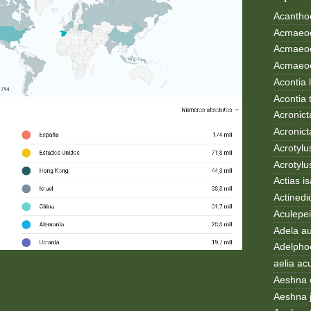
Acanthoc
Acmaeod
Acmaeod
Acmaeode
Acontia 
Acontia 
Acronict
Acronict
Acrotylus
Acrotylu
Actias i
Actinedi
Aculepei
Adela au
Adelphoc
aelia ac
Aeshna 
Aeshna 