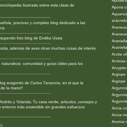
Apoderus
enciclopedia ilustrada sobre
esta clase de
Aporia c
Aquarius
------------------------------------
arácnid
añola, precioso y completo blog dedicado a las
Araneus
ica
------------------------------------
Araneus 
Estupendo foto blog de Endika Ussia
Araniell
------------------------------------
Araniell
ostia, además de aves otras muchas cosas de interés
Arctia vil
------------------------------------
Arctosa 
 naturaleza: comunidad y guías útiles para los
Arcypter
------------------------------------
Argiope 
Argiope 
og aragonés de Carlos Tarazona, en el que la
 de la mano!!
Argynni
------------------------------------
Argynnis
Argynni
Andrés y Yolanda; Tu casa verde, articulos, consejos y
o entorno más sostenible sin grandes esfuerzos
Aricia c
Aricia m
------------------------------------
Aromia 
OS