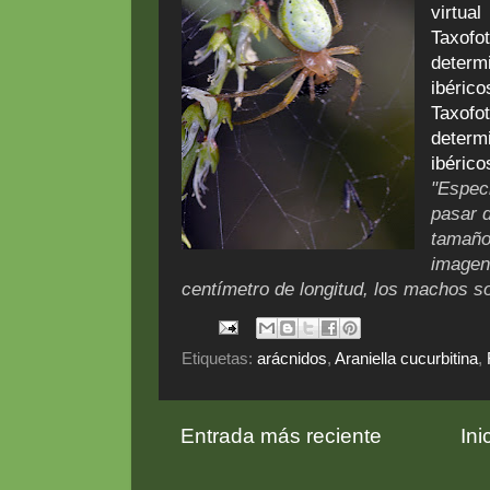
virtual
Taxofot
determ
ibérico
Taxofot
determ
ibérico
"Espec
pasar 
tamaño
imagen
centímetro de longitud, los machos 
Etiquetas:
arácnidos
,
Araniella cucurbitina
,
Entrada más reciente
Ini