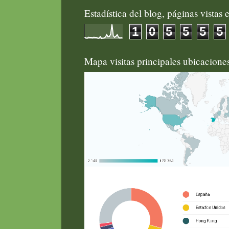
Estadística del blog, páginas vistas e
1
0
5
5
5
5
Mapa visitas principales ubicacion