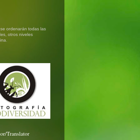
 se ordenarán todas las
es, otros niveles
ina.
or/Translator