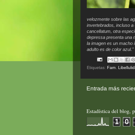
velozmente sobre las ag
invertebrados, incluso a 
cancellatum, otra especi
depressa presenta una m
la imagen es un macho i
adulto es de color azul."
Etiquetas:
Fam. Libelluli
Entrada más recie
Estadística del blog, p
1
0