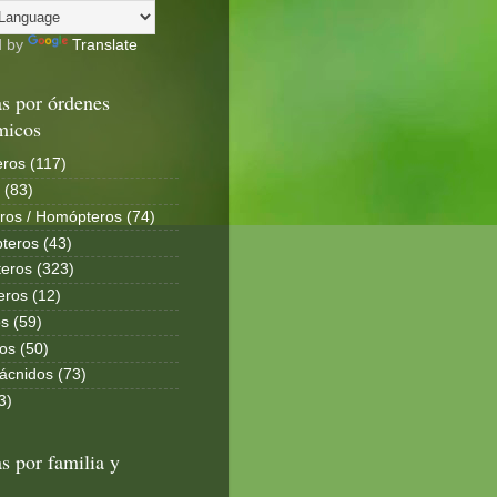
d by
Translate
s por órdenes
micos
ros (117)
 (83)
ros / Homópteros (74)
teros (43)
eros (323)
eros (12)
s (59)
os (50)
ácnidos (73)
3)
s por familia y