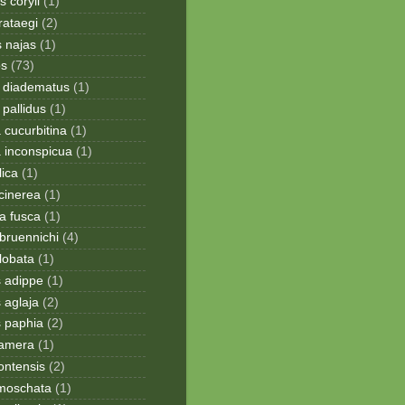
 coryli
(1)
rataegi
(2)
 najas
(1)
os
(73)
 diadematus
(1)
pallidus
(1)
a cucurbitina
(1)
a inconspicua
(1)
lica
(1)
cinerea
(1)
a fusca
(1)
bruennichi
(4)
lobata
(1)
s adippe
(1)
 aglaja
(2)
s paphia
(2)
ramera
(1)
ontensis
(2)
moschata
(1)