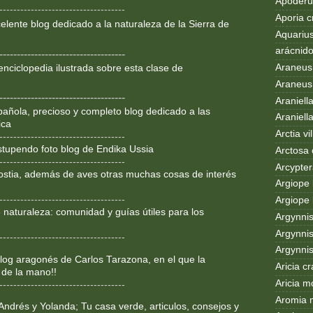
Apoderus
------------------------------------
Aporia c
lente blog dedicado a la
naturaleza de la Sierra de
Aquarius
arácnid
------------------------------------
Araneus
enciclopedia ilustrada sobre
esta clase de
Araneus 
------------------------------------
Araniell
añola, precioso y completo blog dedicado a las
Araniell
ica
Arctia vil
------------------------------------
Estupendo foto blog de Endika Ussia
Arctosa 
------------------------------------
Arcypter
ostia, además de aves otras muchas cosas de interés
Argiope 
------------------------------------
Argiope 
 naturaleza: comunidad y guías útiles para los
Argynni
Argynnis
------------------------------------
Argynni
og aragonés de Carlos Tarazona, en el que la
Aricia c
 de la mano!!
Aricia m
------------------------------------
Aromia 
Andrés y Yolanda; Tu casa verde, articulos, consejos y