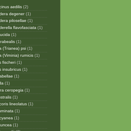
inus aedilis
(2)
era degener
(1)
era pilosellae
(1)
rella flavofasciata
(1)
lucida
(1)
trabealis
(1)
a (Trianea) psi
(1)
a (Viminia) rumicis
(1)
 fischeri
(1)
s insubricus
(1)
sabellae
(1)
da
(1)
ra ceropegia
(1)
stralis
(1)
oris lineolatus
(1)
uminata
(1)
cyanea
(1)
juncea
(1)