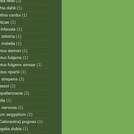
ea redii
(3)
ia dahli
(1)
thia cardui
(1)
rticae
(1)
infausta
(1)
 latistria
(1)
 tristella
(1)
etus damon
(1)
tus fulgens
(1)
tus fulgens ainsae
(1)
us ripartii
(1)
 strepens
(2)
assoi
(1)
spallanzania
(2)
ila
(1)
a nervosa
(1)
ium aegyptium
(2)
Calocestra) pugnax
(1)
galia dubia
(1)