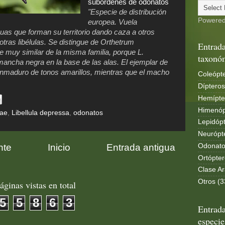
subórdenes de odonatos
"Especie de distribución
Powere
europea. Vuela
uas que forman su territorio dando caza a otros
otras libélulas. Se distingue de Orthetrum
Entrada
e muy similar de la misma familia, porque L.
taxonó
ancha negra en la base de las alas. El ejemplar de
nmaduro de tonos amarillos, mientras que el macho
Coleópte
Dípteros
Hemípte
Himenóp
dae
,
Libellula depressa
,
odonatos
Lepidópt
Neurópt
nte
Inicio
Entrada antigua
Odonato
Ortópter
Clase Ar
Otros (3
áginas vistas en total
5
5
8
6
3
Entrada
especie