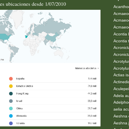
les ubicaciones desde 1/07/2010
Acanthoc
Acmaeod
Acmaeod
Acmaeode
Acontia 
Acontia 
Acronict
Acronict
Acrotylus
Acrotylu
Actias i
Actinedi
Aculepei
Adela au
Adelphoc
aelia ac
Aeshna 
Aeshna 