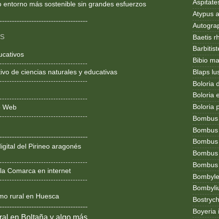
Aspitates
o entorno más sostenible sin grandes esfuerzos
Atypus af
------------------------------------
Autogr
OS
Baetis r
Barbitis
ucativos
Bibio ma
------------------------------------
Blaps lu
ivo de ciencias naturales y educativas
------------------------------------
Boloria 
Boloria
------------------------------------
Boloria 
ño Web
------------------------------------
Bombus
Bombus l
------------------------------------
Bombus 
igital del Pirineo aragonés
Bombus
------------------------------------
Bombus t
la Comarca en internet
Bombylel
------------------------------------
Bombyli
smo rural en Huesca
Bostryc
------------------------------------
Boyeria 
al en Boltaña y algo más