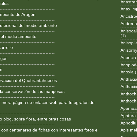
Anastran
iales
------------------------------------
Anax im
mbiente de Aragón
Ancistro
------------------------------------
Andrena
ofesional del medio ambiente
Anisocal
------------------------------------
(1)
del medio ambiente
------------------------------------
Anisopli
arrollo
Anisorh
------------------------------------
Anoecia
agón
------------------------------------
Anoplod
om
Anoxia (
------------------------------------
Anthaxi
rvación del Quebrantahuesos
------------------------------------
Anthaxia
 la conservación de las mariposas
Anthoch
------------------------------------
Anthoch
rimera página de enlaces web para fotógrafos de
Apamea 
------------------------------------
Apatura i
 blog, sobre flora, entre otras cosas
Aphodius
------------------------------------
 con centenares de fichas con interesantes fotos e
Apis mel