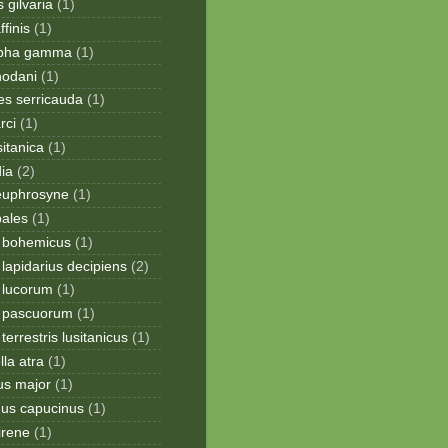
 gilvaria
(1)
finis
(1)
apha gamma
(1)
hodani
(1)
tes serricauda
(1)
rci
(1)
sitanica
(1)
dia
(2)
 euphrosyne
(1)
pales
(1)
 bohemicus
(1)
apidarius decipiens
(2)
lucorum
(1)
 pascuorum
(1)
errestris lusitanicus
(1)
la atra
(1)
us major
(1)
hus capucinus
(1)
irene
(1)