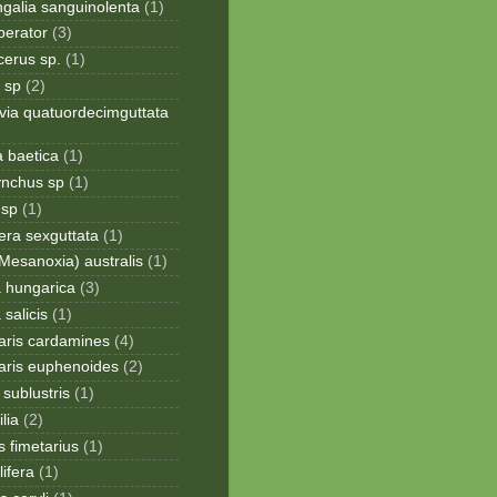
galia sanguinolenta
(1)
perator
(3)
cerus sp.
(1)
 sp
(2)
via quatuordecimguttata
a baetica
(1)
ynchus sp
(1)
 sp
(1)
era sexguttata
(1)
Mesanoxia) australis
(1)
a hungarica
(3)
 salicis
(1)
aris cardamines
(4)
aris euphenoides
(2)
sublustris
(1)
lia
(2)
 fimetarius
(1)
lifera
(1)