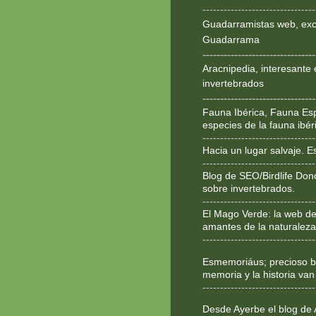
--------------------------------
Guadarramistas web, exce
Guadarrama
--------------------------------
Aracnipedia, interesante 
invertebrados
--------------------------------
Fauna Ibérica, Fauna Esp
especies de la fauna ibér
--------------------------------
Hacia un lugar salvaje. 
--------------------------------
Blog de SEO/Birdlife Don
sobre invertebrados.
--------------------------------
El Mago Verde: la web de
amantes de la naturaleza
--------------------------------
Esmemoriáus; precioso bl
memoria y la historia van
--------------------------------
Desde Ayerbe el blog de 