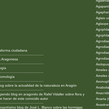
Agalenat
Agapanth
Agaphan
Aglais u
Aglaope 
Agriphila
Agriphila
Agrodia
Agrodiae
ataforma ciudadana
Agrodiae
------------------------------------
Agrodiaet
a Aragonesa
------------------------------------
Aiolopus
ogía
Ameles 
------------------------------------
Ameles 
tomología
------------------------------------
Ammoph
og sobre la actualidad de la naturaleza en Aragón
Anaboli
------------------------------------
Anacrid
pendo blog en aragonés de Rafel Vidaller sobre flora y
le hacer de este conocido autor
Anarta (
------------------------------------
Anastran
resantísimo blog de José L. Blanco sobre las hormigas