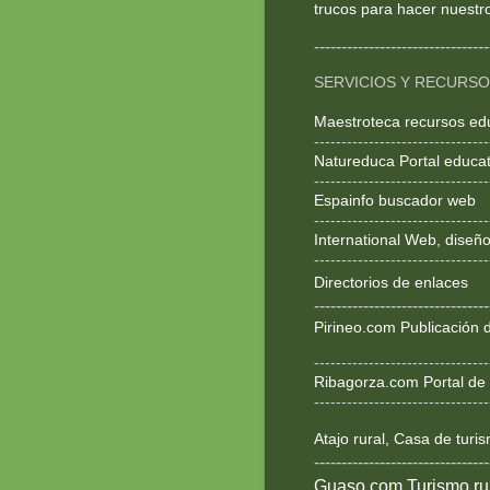
trucos para hacer nuestr
--------------------------------
SERVICIOS Y RECURS
Maestroteca recursos ed
--------------------------------
Natureduca Portal educat
--------------------------------
Espainfo buscador web
--------------------------------
International Web, dise
--------------------------------
Directorios de enlaces
--------------------------------
Pirineo.com Publicación d
--------------------------------
Ribagorza.com Portal de 
--------------------------------
Atajo rural, Casa de turi
--------------------------------
Guaso.com Turismo rur