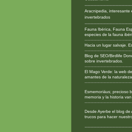
--------------------------------
Aracnipedia, interesante 
invertebrados
--------------------------------
Fauna Ibérica, Fauna Esp
especies de la fauna ibér
--------------------------------
Hacia un lugar salvaje. 
--------------------------------
Blog de SEO/Birdlife Don
sobre invertebrados.
--------------------------------
El Mago Verde: la web de
amantes de la naturaleza
--------------------------------
Esmemoriáus; precioso bl
memoria y la historia van
--------------------------------
Desde Ayerbe el blog de 
trucos para hacer nuestr
--------------------------------