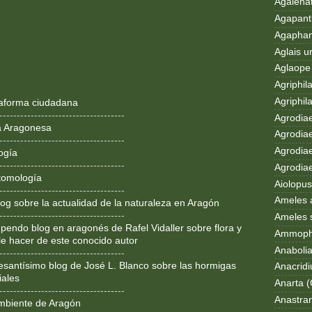
Agalenat
Agapanth
Agaphan
Aglais u
Aglaope 
Agriphila
Agriphila
ataforma ciudadana
------------------------------------
Agrodia
a Aragonesa
Agrodiae
------------------------------------
Agrodiae
ogía
------------------------------------
Agrodiaet
tomología
Aiolopus
------------------------------------
Ameles 
og sobre la actualidad de la naturaleza en Aragón
------------------------------------
Ameles 
pendo blog en aragonés de Rafel Vidaller sobre flora y
Ammoph
le hacer de este conocido autor
Anaboli
------------------------------------
resantísimo blog de José L. Blanco sobre las hormigas
Anacrid
iales
Anarta (
------------------------------------
Anastran
mbiente de Aragón