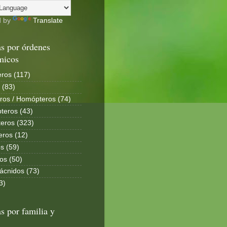
d by
Translate
s por órdenes
micos
ros (117)
 (83)
ros / Homópteros (74)
teros (43)
eros (323)
eros (12)
s (59)
os (50)
ácnidos (73)
3)
s por familia y