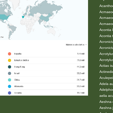
Acanthoc
Acmaeod
Acmaeod
Acmaeode
Acontia 
Acontia 
Acronict
Acronict
Acrotylus
Acrotylu
Actias i
Actinedi
Aculepei
Adela au
Adelphoc
aelia ac
Aeshna 
Aeshna 