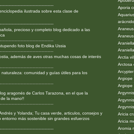
Apoderus
------------------------------------
Aporia c
enciclopedia ilustrada sobre
esta clase de
Aquarius
arácnid
------------------------------------
Araneus
añola, precioso y completo blog dedicado a las
ica
Araneus 
------------------------------------
Araniell
Estupendo foto blog de Endika Ussia
Araniell
------------------------------------
ostia, además de aves otras muchas cosas de interés
Arctia vil
Arctosa 
------------------------------------
Arcypter
 naturaleza: comunidad y guías útiles para los
Argiope 
------------------------------------
Argiope 
Argynni
og aragonés de Carlos Tarazona, en el que la
 de la mano!!
Argynnis
------------------------------------
Argynni
Andrés y Yolanda; Tu casa verde, articulos, consejos y
Aricia c
o entorno más sostenible sin grandes esfuerzos
Aricia m
Aromia 
------------------------------------