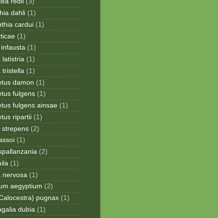
ea redii
(3)
ia dahli
(1)
thia cardui
(1)
rticae
(1)
infausta
(1)
 latistria
(1)
 tristella
(1)
etus damon
(1)
tus fulgens
(1)
tus fulgens ainsae
(1)
us ripartii
(1)
 strepens
(2)
assoi
(1)
spallanzania
(2)
ila
(1)
a nervosa
(1)
ium aegyptium
(2)
Calocestra) pugnax
(1)
galia dubia
(1)