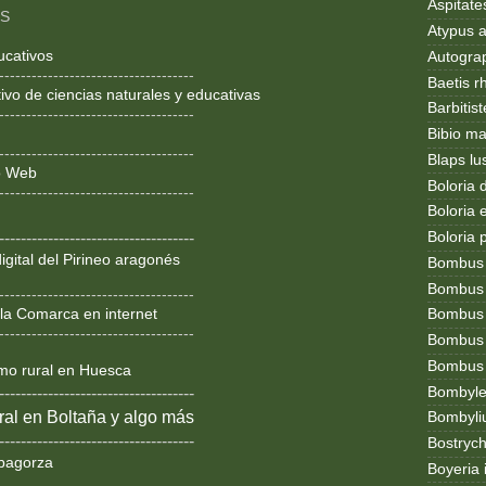
Aspitates
OS
Atypus af
ucativos
Autogr
------------------------------------
Baetis r
ivo de ciencias naturales y educativas
Barbitis
------------------------------------
Bibio ma
------------------------------------
Blaps lu
ño Web
Boloria 
------------------------------------
Boloria
Boloria 
------------------------------------
igital del Pirineo aragonés
Bombus
Bombus l
------------------------------------
la Comarca en internet
Bombus 
------------------------------------
Bombus
Bombus t
smo rural en Huesca
Bombylel
------------------------------------
al en Boltaña y algo más
Bombyli
------------------------------------
Bostryc
bagorza
Boyeria 