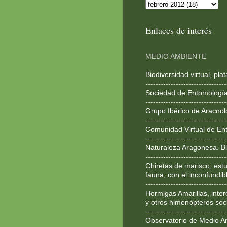
Enlaces de interés
MEDIO AMBIENTE
Biodiversidad virtual, pl
--------------------------------
Sociedad de Entomologí
--------------------------------
Grupo Ibérico de Aracnol
--------------------------------
Comunidad Virtual de En
--------------------------------
Naturaleza Aragonesa. Bl
--------------------------------
Chiretas de marisco, estu
fauna, con el inconfundib
--------------------------------
Hormigas Amarillas, inte
y otros himenópteros soc
--------------------------------
Observatorio de Medio A