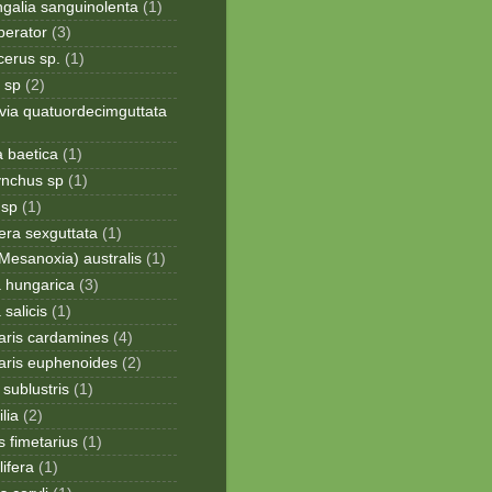
galia sanguinolenta
(1)
perator
(3)
cerus sp.
(1)
 sp
(2)
via quatuordecimguttata
a baetica
(1)
ynchus sp
(1)
 sp
(1)
era sexguttata
(1)
Mesanoxia) australis
(1)
a hungarica
(3)
 salicis
(1)
aris cardamines
(4)
aris euphenoides
(2)
sublustris
(1)
lia
(2)
 fimetarius
(1)
lifera
(1)