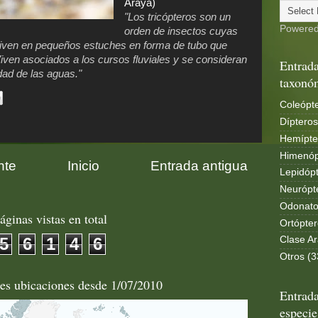
Araya)
"Los tricópteros son un
Powere
orden de insectos cuyas
viven en pequeños estuches en forma de tubo que
iven asociados a los cursos fluviales y se consideran
Entrada
dad de las aguas."
taxonó
Coleópte
Dípteros
Hemípte
Himenóp
nte
Inicio
Entrada antigua
Lepidópt
Neurópt
Odonato
áginas vistas en total
Ortópter
5
6
1
4
6
Clase Ar
Otros (3
les ubicaciones desde 1/07/2010
Entrada
especie