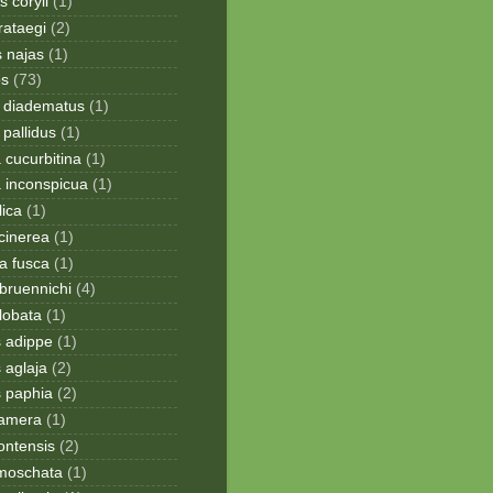
 coryli
(1)
rataegi
(2)
 najas
(1)
os
(73)
 diadematus
(1)
pallidus
(1)
a cucurbitina
(1)
a inconspicua
(1)
lica
(1)
cinerea
(1)
a fusca
(1)
bruennichi
(4)
lobata
(1)
s adippe
(1)
 aglaja
(2)
s paphia
(2)
ramera
(1)
ontensis
(2)
moschata
(1)