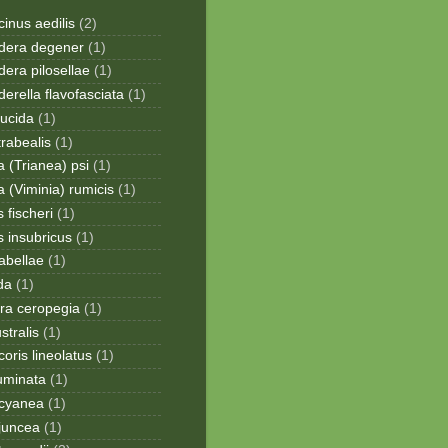
inus aedilis
(2)
era degener
(1)
era pilosellae
(1)
rella flavofasciata
(1)
lucida
(1)
trabealis
(1)
a (Trianea) psi
(1)
a (Viminia) rumicis
(1)
 fischeri
(1)
s insubricus
(1)
sabellae
(1)
da
(1)
ra ceropegia
(1)
stralis
(1)
oris lineolatus
(1)
uminata
(1)
cyanea
(1)
juncea
(1)