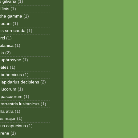
 gilvaria
(1)
finis
(1)
apha gamma
(1)
hodani
(1)
tes serricauda
(1)
rci
(1)
sitanica
(1)
dia
(2)
 euphrosyne
(1)
pales
(1)
 bohemicus
(1)
apidarius decipiens
(2)
lucorum
(1)
 pascuorum
(1)
errestris lusitanicus
(1)
la atra
(1)
us major
(1)
hus capucinus
(1)
irene
(1)