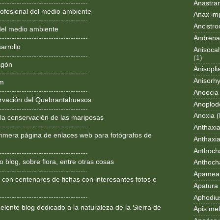
------------------------------------
Anastran
ofesional del medio ambiente
Anax im
------------------------------------
Ancistro
del medio ambiente
Andrena
------------------------------------
arrollo
Anisocal
------------------------------------
(1)
agón
Anisopli
------------------------------------
Anisorh
om
------------------------------------
Anoecia
rvación del Quebrantahuesos
Anoplod
------------------------------------
Anoxia (
 la conservación de las mariposas
------------------------------------
Anthaxi
rimera página de enlaces web para fotógrafos de
Anthaxia
Anthoch
------------------------------------
 blog, sobre flora, entre otras cosas
Anthoch
------------------------------------
Apamea 
 con centenares de fichas con interesantes fotos e
Apatura i
------------------------------------
Aphodius
lente blog dedicado a la
naturaleza de la Sierra de
Apis mel