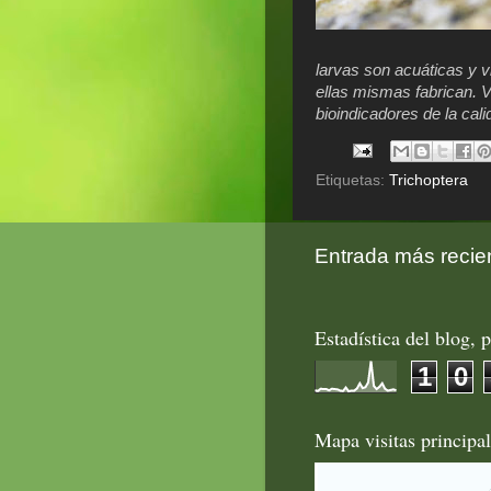
larvas son acuáticas y 
ellas mismas fabrican. V
bioindicadores de la cali
Etiquetas:
Trichoptera
Entrada más recie
Estadística del blog, p
1
0
Mapa visitas principa