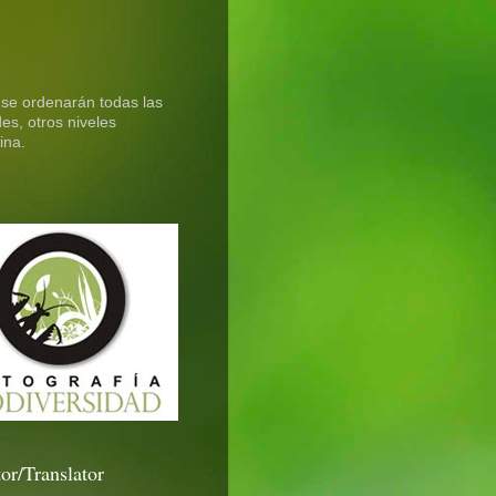
 se ordenarán todas las
es, otros niveles
ina.
or/Translator