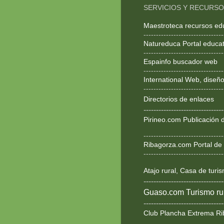
SERVICIOS Y RECURS
Maestroteca recursos ed
--------------------------------
Natureduca Portal educat
--------------------------------
Espainfo buscador web
--------------------------------
International Web, dise
--------------------------------
Directorios de enlaces
--------------------------------
Pirineo.com Publicación d
--------------------------------
Ribagorza.com Portal de 
--------------------------------
Atajo rural, Casa de turi
--------------------------------
Guaso.com Turismo rur
--------------------------------
Club Plancha Extrema Ri