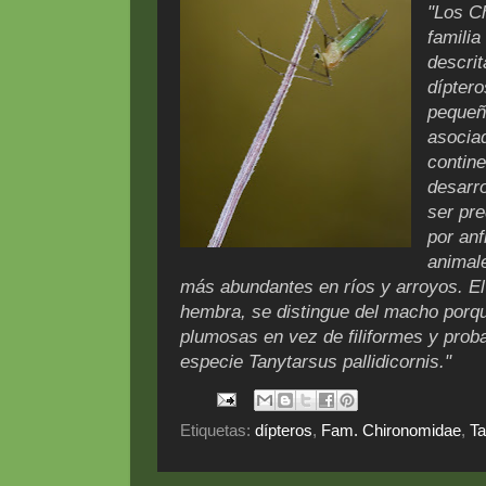
"Los C
famili
descri
dípter
pequeñ
asocia
contine
desarro
ser pr
por anf
animale
más abundantes en ríos y arroyos. El
hembra, se distingue del macho porqu
plumosas en vez de filiformes y prob
especie Tanytarsus pallidicornis."
Etiquetas:
dípteros
,
Fam. Chironomidae
,
Ta