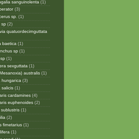
galia sanguinolenta
(1)
perator
(3)
cerus sp.
(1)
 sp
(2)
via quatuordecimguttata
a baetica
(1)
ynchus sp
(1)
 sp
(1)
era sexguttata
(1)
Mesanoxia) australis
(1)
a hungarica
(3)
 salicis
(1)
aris cardamines
(4)
aris euphenoides
(2)
sublustris
(1)
lia
(2)
 fimetarius
(1)
lifera
(1)