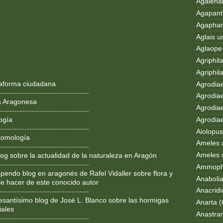
Agalenat
Agapanth
Agaphan
Aglais u
Aglaope 
Agriphila
Agriphila
ataforma ciudadana
Agrodia
------------------------------------
Agrodiae
a Aragonesa
Agrodiae
------------------------------------
Agrodiaet
ogía
------------------------------------
Aiolopus
tomología
Ameles 
------------------------------------
Ameles 
og sobre la actualidad de la naturaleza en Aragón
------------------------------------
Ammoph
pendo blog en aragonés de Rafel Vidaller sobre flora y
Anaboli
le hacer de este conocido autor
Anacrid
------------------------------------
resantísimo blog de José L. Blanco sobre las hormigas
Anarta (
iales
Anastran
------------------------------------