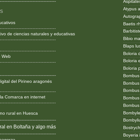
------------------------------------
Aspitates
Atypus af
OS
Autogr
ucativos
Baetis r
------------------------------------
Barbitis
ivo de ciencias naturales y educativas
Bibio ma
------------------------------------
Blaps lu
------------------------------------
Boloria 
ño Web
Boloria
------------------------------------
Boloria 
------------------------------------
Bombus
igital del Pirineo aragonés
Bombus l
Bombus 
------------------------------------
la Comarca en internet
Bombus
------------------------------------
Bombus t
Bombylel
smo rural en Huesca
------------------------------------
Bombyli
al en Boltaña y algo más
Bostryc
------------------------------------
Boyeria 
bagorza