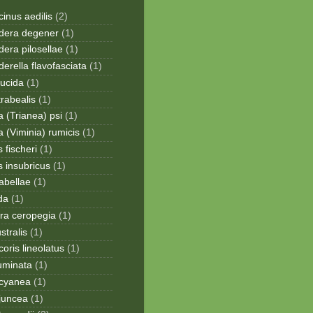
inus aedilis
(2)
era degener
(1)
era pilosellae
(1)
rella flavofasciata
(1)
lucida
(1)
trabealis
(1)
a (Trianea) psi
(1)
a (Viminia) rumicis
(1)
 fischeri
(1)
s insubricus
(1)
sabellae
(1)
da
(1)
ra ceropegia
(1)
stralis
(1)
oris lineolatus
(1)
uminata
(1)
cyanea
(1)
juncea
(1)