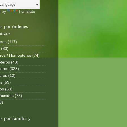
d by
Translate
s por órdenes
micos
ros (117)
 (83)
ros / Homópteros (74)
teros (43)
eros (323)
eros (12)
s (59)
os (50)
ácnidos (73)
3)
s por familia y