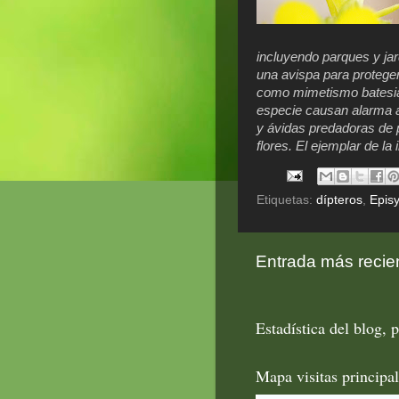
incluyendo parques y jar
una avispa para protege
como mimetismo batesia
especie causan alarma a
y ávidas predadoras de p
flores. El ejemplar de l
Etiquetas:
dípteros
,
Episy
Entrada más recie
Estadística del blog, p
Mapa visitas principa