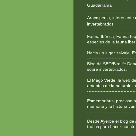
Guadarrama
--------------------------------
Aracnipedia, interesante 
invertebrados
--------------------------------
Fauna Ibérica, Fauna Esp
especies de la fauna ibér
--------------------------------
Hacia un lugar salvaje. 
--------------------------------
Blog de SEO/Birdlife Don
sobre invertebrados.
--------------------------------
El Mago Verde: la web de
amantes de la naturaleza
--------------------------------
Esmemoriáus; precioso bl
memoria y la historia van
--------------------------------
Desde Ayerbe el blog de 
trucos para hacer nuestr