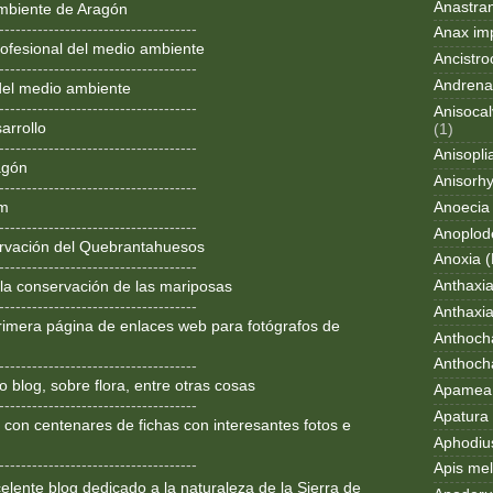
Anastran
mbiente de Aragón
------------------------------------
Anax im
ofesional del medio ambiente
Ancistro
------------------------------------
Andrena
del medio ambiente
------------------------------------
Anisocal
arrollo
(1)
------------------------------------
Anisopli
agón
Anisorh
------------------------------------
Anoecia
om
------------------------------------
Anoplod
rvación del Quebrantahuesos
Anoxia (
------------------------------------
Anthaxi
 la conservación de las mariposas
------------------------------------
Anthaxia
rimera página de enlaces web para fotógrafos de
Anthoch
Anthoch
------------------------------------
 blog, sobre flora, entre otras cosas
Apamea 
------------------------------------
Apatura i
 con centenares de fichas con interesantes fotos e
Aphodius
------------------------------------
Apis mel
lente blog dedicado a la
naturaleza de la Sierra de