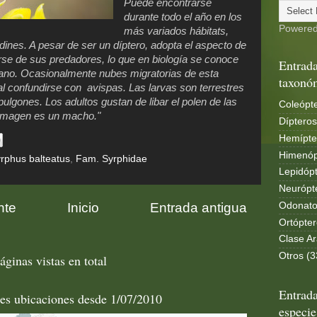
Puede encontrarse
durante todo el año en los
Powere
más variados hábitats,
dines. A pesar de ser un díptero, adopta el aspecto de
rse de sus predadores, lo que en biología se conoce
Entrada
no. Ocasionalmente nubes migratorias de esta
taxonó
l confundirse con avispas. Las larvas son terrestres
ulgones. Los adultos gustan de libar el polen de las
Coleópte
a imagen es un macho."
Dípteros
Hemípte
Himenóp
rphus balteatus
,
Fam. Syrphidae
Lepidópt
Neurópt
nte
Inicio
Entrada antigua
Odonato
Ortópter
Clase Ar
Otros (3
áginas vistas en total
Entrada
les ubicaciones desde 1/07/2010
especie