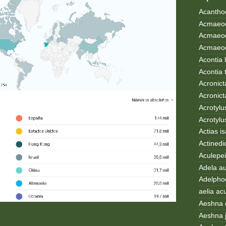
Acanthoc
Acmaeod
Acmaeod
Acmaeode
Acontia 
Acontia 
Acronict
Acronict
Acrotylus
Acrotylu
Actias i
Actinedi
Aculepei
Adela au
Adelphoc
aelia ac
Aeshna 
Aeshna 