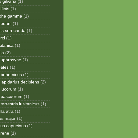
 gilvaria
(1)
finis
(1)
apha gamma
(1)
hodani
(1)
tes serricauda
(1)
rci
(1)
sitanica
(1)
dia
(2)
 euphrosyne
(1)
pales
(1)
 bohemicus
(1)
apidarius decipiens
(2)
lucorum
(1)
 pascuorum
(1)
errestris lusitanicus
(1)
la atra
(1)
us major
(1)
hus capucinus
(1)
irene
(1)