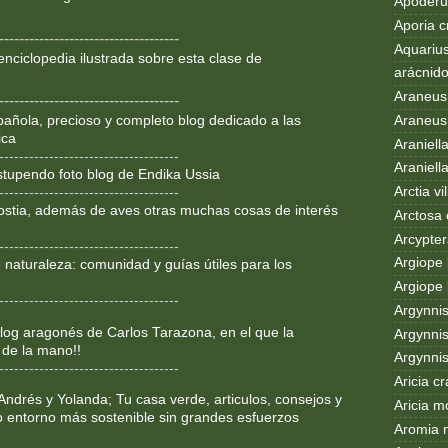
Apoderus
Aporia c
------------------------------------
Aquarius
enciclopedia ilustrada sobre
esta clase de
arácnid
Araneus
------------------------------------
Araneus 
añola, precioso y completo blog dedicado a las
ica
Araniell
------------------------------------
Araniell
Estupendo foto blog de Endika Ussia
Arctia vil
------------------------------------
ostia, además de aves otras muchas cosas de interés
Arctosa 
Arcypter
------------------------------------
Argiope 
 naturaleza: comunidad y guías útiles para los
Argiope 
------------------------------------
Argynni
og aragonés de Carlos Tarazona, en el que la
Argynnis
 de la mano!!
Argynni
------------------------------------
Aricia c
Andrés y Yolanda; Tu casa verde, articulos, consejos y
Aricia m
o entorno más sostenible sin grandes esfuerzos
Aromia 