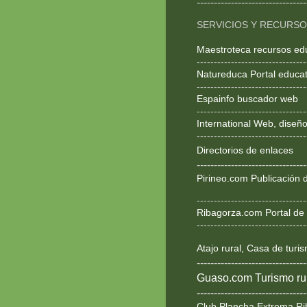
--------------------------------
SERVICIOS Y RECURS
Maestroteca recursos ed
--------------------------------
Natureduca Portal educat
--------------------------------
Espainfo buscador web
--------------------------------
International Web, dise
--------------------------------
Directorios de enlaces
--------------------------------
Pirineo.com Publicación d
--------------------------------
Ribagorza.com Portal de 
--------------------------------
Atajo rural, Casa de turi
--------------------------------
Guaso.com Turismo rur
--------------------------------
Club Plancha Extrema Ri