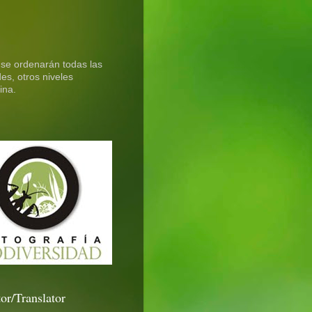
 se ordenarán todas las
es, otros niveles
ina.
or/Translator