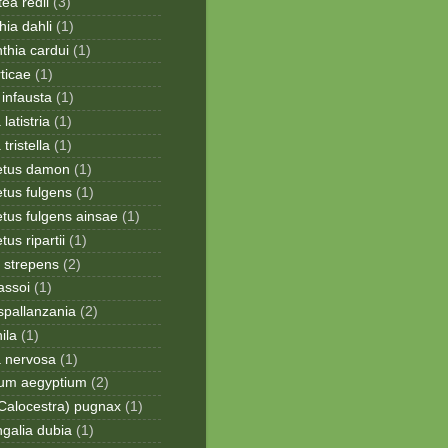
ea redii
(3)
ia dahli
(1)
thia cardui
(1)
rticae
(1)
infausta
(1)
 latistria
(1)
 tristella
(1)
etus damon
(1)
tus fulgens
(1)
tus fulgens ainsae
(1)
us ripartii
(1)
 strepens
(2)
assoi
(1)
spallanzania
(2)
ila
(1)
a nervosa
(1)
ium aegyptium
(2)
Calocestra) pugnax
(1)
galia dubia
(1)