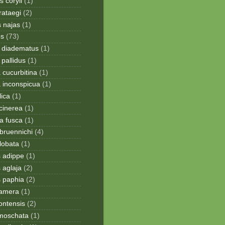
 coryli
(1)
rataegi
(2)
 najas
(1)
os
(73)
 diadematus
(1)
pallidus
(1)
a cucurbitina
(1)
a inconspicua
(1)
lica
(1)
cinerea
(1)
a fusca
(1)
bruennichi
(4)
lobata
(1)
s adippe
(1)
 aglaja
(2)
s paphia
(2)
ramera
(1)
ontensis
(2)
moschata
(1)