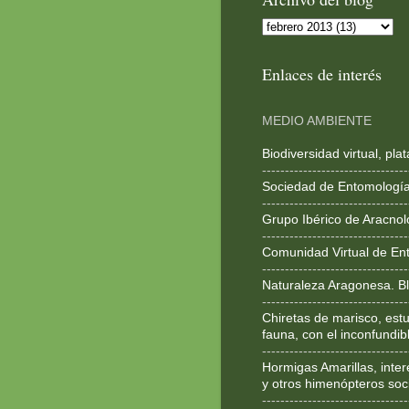
Enlaces de interés
MEDIO AMBIENTE
Biodiversidad virtual, pl
--------------------------------
Sociedad de Entomologí
--------------------------------
Grupo Ibérico de Aracnol
--------------------------------
Comunidad Virtual de En
--------------------------------
Naturaleza Aragonesa. Bl
--------------------------------
Chiretas de marisco, estu
fauna, con el inconfundib
--------------------------------
Hormigas Amarillas, inte
y otros himenópteros soc
--------------------------------