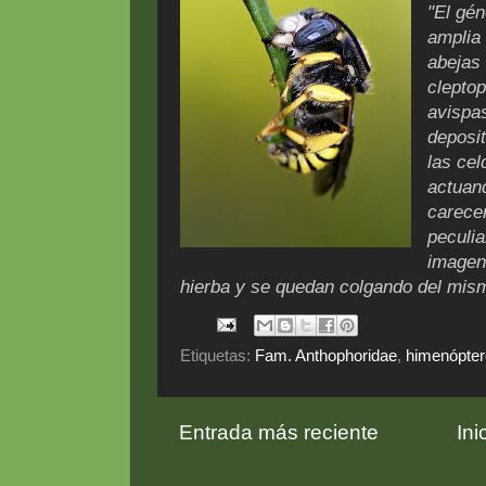
"El gé
amplia 
abejas 
cleptop
avispas
deposit
las cel
actuand
carece
peculia
imagen
hierba y se quedan colgando del mis
Etiquetas:
Fam. Anthophoridae
,
himenópte
Entrada más reciente
Ini