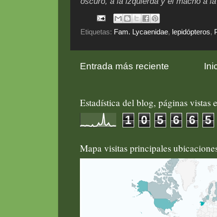
oscuro, a la izquierda y el macho a la
Etiquetas:
Fam. Lycaenidae
,
lepidópteros
,
Entrada más reciente
Ini
Estadística del blog, páginas vistas e
1
0
5
6
6
5
Mapa visitas principales ubicacion