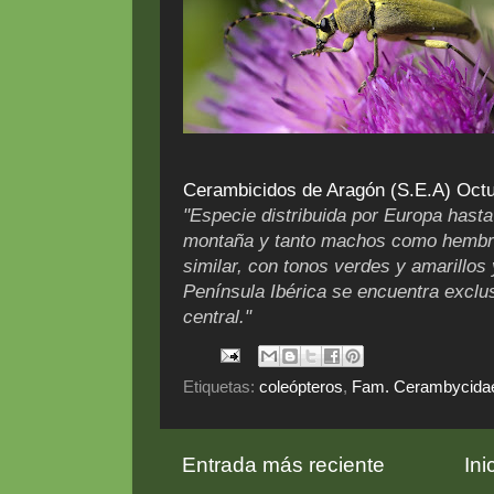
Cerambicidos de Aragón (S.E.A) Oct
"Especie distribuida por Europa hast
montaña y tanto machos como hembr
similar, con tonos verdes y amarillos
Península Ibérica se encuentra exclu
central."
Etiquetas:
coleópteros
,
Fam. Cerambycida
Entrada más reciente
Ini