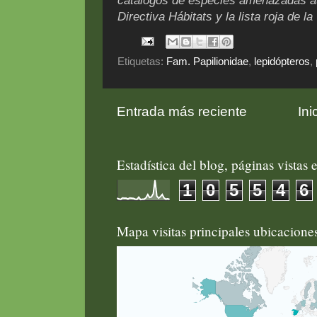
catálogos de especies amenazadas au
Directiva Hábitats y la lista roja de la
Etiquetas:
Fam. Papilionidae
,
lepidópteros
,
Entrada más reciente
Ini
Estadística del blog, páginas vistas e
1
0
5
5
4
6
Mapa visitas principales ubicacion