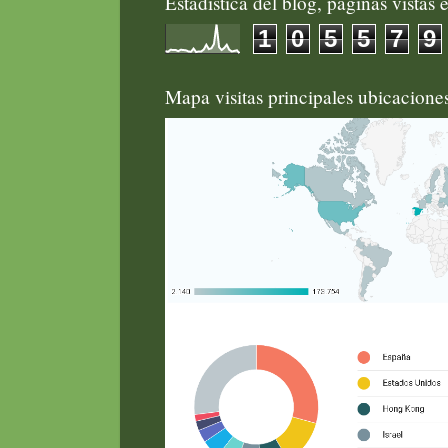
Estadística del blog, páginas vistas e
1
0
5
5
7
9
Mapa visitas principales ubicacion