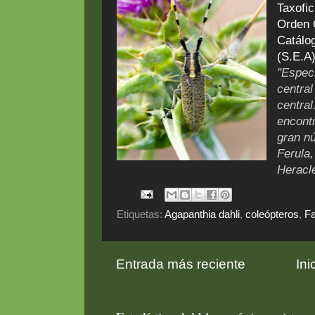
Taxofi
Orden 
Catálo
(S.E.A
"Especi
central
central
encontr
gran n
Ferula
Heracl
Etiquetas:
Agapanthia dahli
,
coleópteros
,
F
Entrada más reciente
Ini