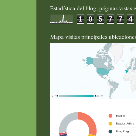
Estadística del blog, páginas vistas e
1
0
5
7
7
4
Mapa visitas principales ubicacion