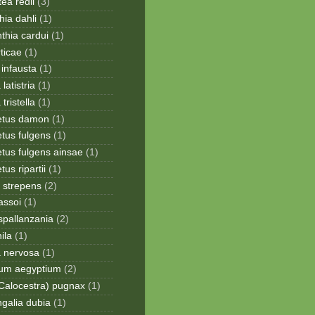
ea redii
(3)
ia dahli
(1)
thia cardui
(1)
rticae
(1)
infausta
(1)
 latistria
(1)
 tristella
(1)
etus damon
(1)
tus fulgens
(1)
tus fulgens ainsae
(1)
us ripartii
(1)
 strepens
(2)
assoi
(1)
spallanzania
(2)
ila
(1)
a nervosa
(1)
ium aegyptium
(2)
Calocestra) pugnax
(1)
galia dubia
(1)