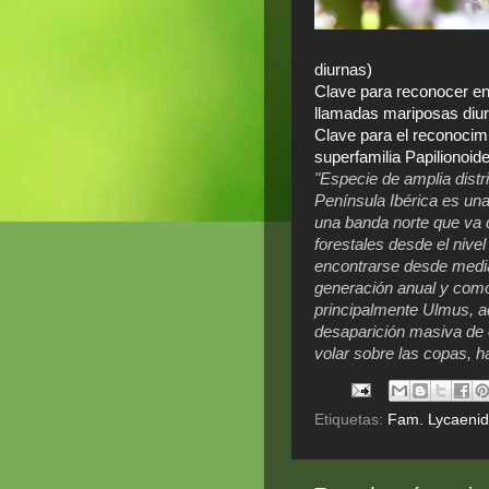
diurnas)
Clave para reconocer en
llamadas mariposas diu
Clave para el reconocimi
superfamilia Papilionoid
"Especie de amplia distr
Península Ibérica es un
una banda norte que va 
forestales desde el nive
encontrarse desde media
generación anual y como 
principalmente Ulmus, a
desaparición masiva de 
volar sobre las copas, h
Etiquetas:
Fam. Lycaeni