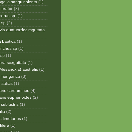
galia sanguinolenta
(1)
perator
(3)
cerus sp.
(1)
 sp
(2)
via quatuordecimguttata
a baetica
(1)
ynchus sp
(1)
 sp
(1)
era sexguttata
(1)
Mesanoxia) australis
(1)
a hungarica
(3)
 salicis
(1)
aris cardamines
(4)
aris euphenoides
(2)
sublustris
(1)
lia
(2)
 fimetarius
(1)
lifera
(1)