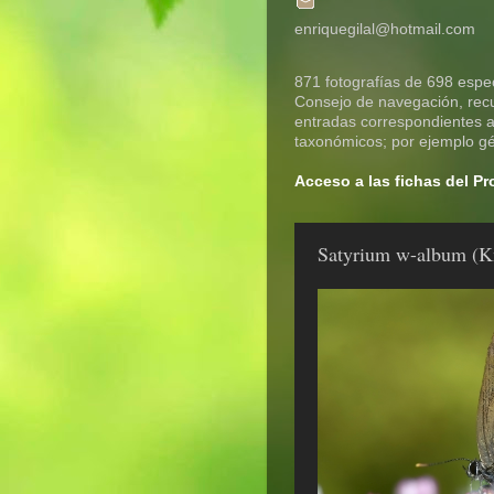
enriquegilal@hotmail.com
871 fotografías de 698 espec
Consejo de navegación, recue
entradas correspondientes a 
taxonómicos; por ejemplo gén
Acceso a las fichas del P
Satyrium w-album (K