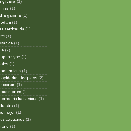
 gilvaria
(1)
finis
(1)
apha gamma
(1)
hodani
(1)
tes serricauda
(1)
rci
(1)
sitanica
(1)
dia
(2)
 euphrosyne
(1)
pales
(1)
 bohemicus
(1)
apidarius decipiens
(2)
lucorum
(1)
 pascuorum
(1)
errestris lusitanicus
(1)
la atra
(1)
us major
(1)
hus capucinus
(1)
irene
(1)