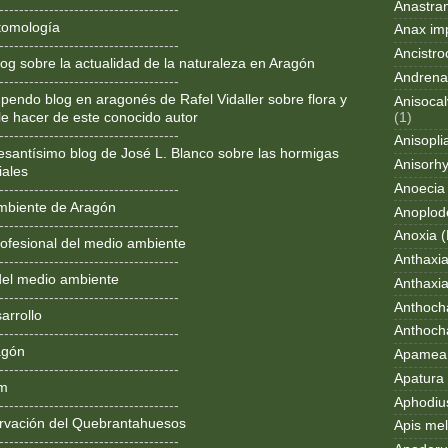
Anastran
------------------------------------
tomología
Anax im
------------------------------------
Ancistro
og sobre la actualidad de la naturaleza en Aragón
Andrena
------------------------------------
pendo blog en aragonés de Rafel Vidaller sobre flora y
Anisocal
(1)
le hacer de este conocido autor
------------------------------------
Anisopli
resantísimo blog de José L. Blanco sobre las hormigas
Anisorh
iales
Anoecia
------------------------------------
mbiente de Aragón
Anoplod
------------------------------------
Anoxia (
ofesional del medio ambiente
Anthaxi
------------------------------------
del medio ambiente
Anthaxia
------------------------------------
Anthoch
arrollo
Anthoch
------------------------------------
agón
Apamea 
------------------------------------
Apatura i
om
Aphodius
------------------------------------
rvación del Quebrantahuesos
Apis mel
------------------------------------