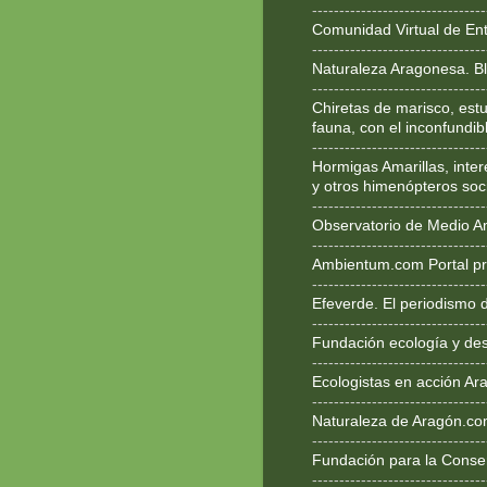
--------------------------------
Comunidad Virtual de En
--------------------------------
Naturaleza Aragonesa. Bl
--------------------------------
Chiretas de marisco, estu
fauna, con el inconfundib
--------------------------------
Hormigas Amarillas, inte
y otros himenópteros soc
--------------------------------
Observatorio de Medio A
--------------------------------
Ambientum.com Portal pr
--------------------------------
Efeverde. El periodismo 
--------------------------------
Fundación ecología y des
--------------------------------
Ecologistas en acción Ar
--------------------------------
Naturaleza de Aragón.c
--------------------------------
Fundación para la Conse
--------------------------------