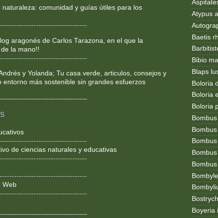
Aspitates
 naturaleza: comunidad y guías útiles para los
Atypus af
------------------------------------
Autogr
Baetis r
og aragonés de Carlos Tarazona, en el que la
Barbitis
 de la mano!!
------------------------------------
Bibio ma
Blaps lu
Andrés y Yolanda; Tu casa verde, articulos, consejos y
o entorno más sostenible sin grandes esfuerzos
Boloria 
Boloria
------------------------------------
Boloria 
OS
Bombus
Bombus l
ucativos
------------------------------------
Bombus 
ivo de ciencias naturales y educativas
Bombus
------------------------------------
Bombus t
Bombylel
------------------------------------
ño Web
Bombyli
------------------------------------
Bostryc
Boyeria 
------------------------------------