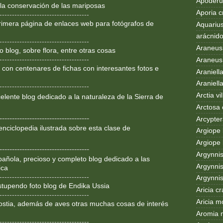
Apoderus
 la conservación de las mariposas
Aporia c
------------------------------------
rimera página de enlaces web para fotógrafos de
Aquarius
arácnid
------------------------------------
Araneus
 blog, sobre flora, entre otras cosas
------------------------------------
Araneus 
 con centenares de fichas con interesantes fotos e
Araniell
Araniell
------------------------------------
Arctia vil
lente blog dedicado a la
naturaleza de la Sierra de
Arctosa 
------------------------------------
Arcypter
enciclopedia ilustrada sobre
esta clase de
Argiope 
Argiope 
------------------------------------
Argynni
añola, precioso y completo blog dedicado a las
Argynnis
ica
------------------------------------
Argynni
Estupendo foto blog de Endika Ussia
Aricia c
------------------------------------
Aricia m
ostia, además de aves otras muchas cosas de interés
Aromia 
------------------------------------