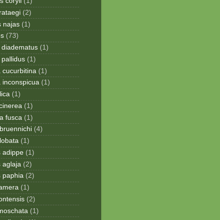
 coryli
(1)
rataegi
(2)
 najas
(1)
os
(73)
 diadematus
(1)
pallidus
(1)
a cucurbitina
(1)
a inconspicua
(1)
lica
(1)
cinerea
(1)
a fusca
(1)
bruennichi
(4)
lobata
(1)
s adippe
(1)
 aglaja
(2)
s paphia
(2)
ramera
(1)
ontensis
(2)
moschata
(1)