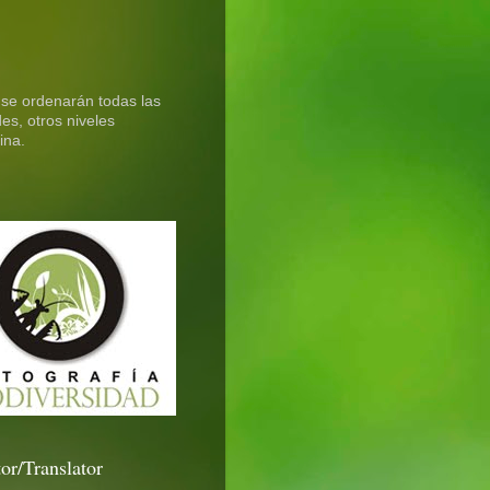
 se ordenarán todas las
es, otros niveles
ina.
or/Translator