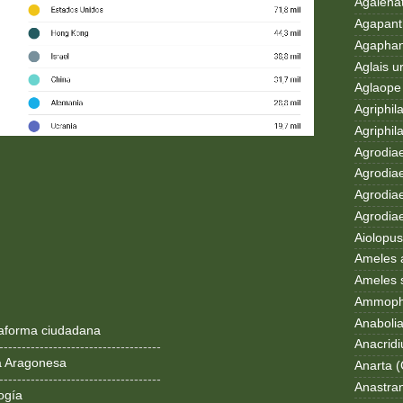
Agalenat
Agapanth
Agaphan
Aglais u
Aglaope 
Agriphila
Agriphila
Agrodia
Agrodiae
Agrodiae
Agrodiaet
Aiolopus
Ameles 
Ameles 
Ammoph
Anaboli
ataforma ciudadana
Anacrid
------------------------------------
a Aragonesa
Anarta (
------------------------------------
Anastran
ogía