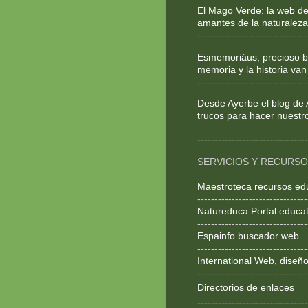
El Mago Verde: la web de
amantes de la naturaleza
--------------------------------
Esmemoriáus; precioso bl
memoria y la historia van
--------------------------------
Desde Ayerbe el blog de 
trucos para hacer nuestr
--------------------------------
SERVICIOS Y RECURS
Maestroteca recursos ed
--------------------------------
Natureduca Portal educat
--------------------------------
Espainfo buscador web
--------------------------------
International Web, dise
--------------------------------
Directorios de enlaces
--------------------------------