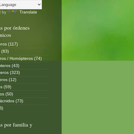
d by
Translate
s por órdenes
micos
ros (117)
 (83)
ros / Homópteros (74)
teros (43)
eros (323)
eros (12)
s (59)
os (50)
ácnidos (73)
3)
s por familia y