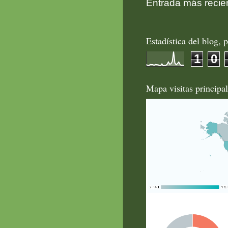
Entrada más recie
Estadística del blog, p
1
0
Mapa visitas principa