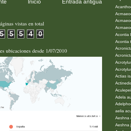
nte
Inicio
Entrada antigua
Acanthoc
Acmaeod
Acmaeod
áginas vistas en total
Acmaeode
5
5
5
4
0
Acontia 
Acontia 
Acronict
les ubicaciones desde 1/07/2010
Acronict
Acrotylus
Acrotylu
Actias i
Actinedi
Aculepei
Adela au
Adelphoc
aelia ac
Aeshna 
Aeshna 