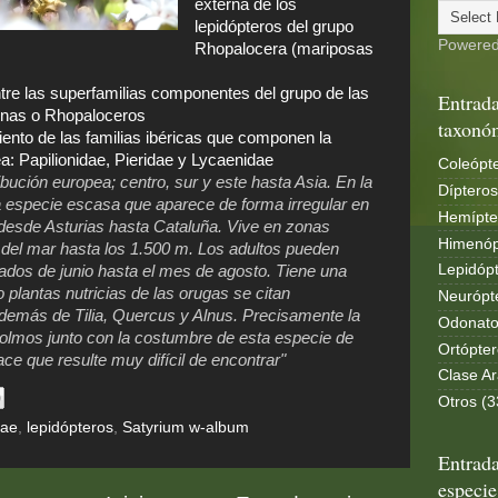
externa de los
lepidópteros del grupo
Powere
Rhopalocera (mariposas
tre las superfamilias componentes del grupo de las
Entrada
rnas o Rhopaloceros
taxonó
ento de las familias ibéricas que componen la
ea: Papilionidae, Pieridae y Lycaenidae
Coleópte
ibución europea; centro, sur y este hasta Asia. En la
Dípteros
a especie escasa que aparece de forma irregular en
Hemípte
desde Asturias hasta Cataluña. Vive en zonas
Himenóp
l del mar hasta los 1.500 m. Los adultos pueden
Lepidópt
dos de junio hasta el mes de agosto. Tiene una
plantas nutricias de las orugas se citan
Neurópt
demás de Tilia, Quercus y Alnus. Precisamente la
Odonato
olmos junto con la costumbre de esta especie de
Ortópter
ace que resulte muy difícil de encontrar"
Clase Ar
Otros (3
dae
,
lepidópteros
,
Satyrium w-album
Entrada
especie