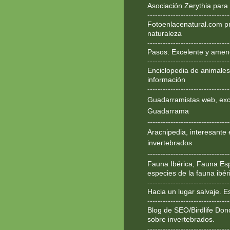
Asociación Zerythia para
--------------------------------
Fotoenlacenatural.com p
naturaleza
--------------------------------
Pasos. Excelente y ameno
--------------------------------
Enciclopedia de animales
información
--------------------------------
Guadarramistas web, exce
Guadarrama
--------------------------------
Aracnipedia, interesante 
invertebrados
--------------------------------
Fauna Ibérica, Fauna Esp
especies de la fauna ibér
--------------------------------
Hacia un lugar salvaje. 
--------------------------------
Blog de SEO/Birdlife Don
sobre invertebrados.
--------------------------------