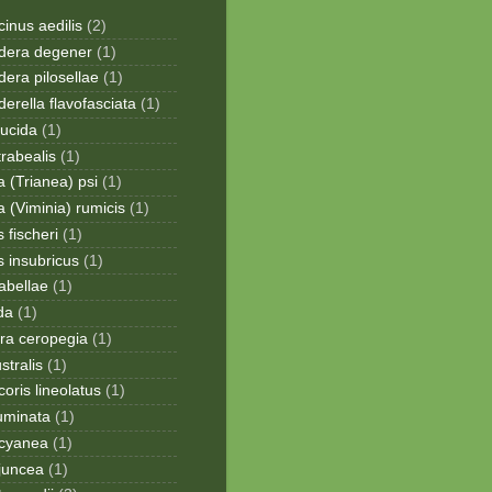
inus aedilis
(2)
era degener
(1)
era pilosellae
(1)
rella flavofasciata
(1)
lucida
(1)
trabealis
(1)
a (Trianea) psi
(1)
a (Viminia) rumicis
(1)
 fischeri
(1)
s insubricus
(1)
sabellae
(1)
da
(1)
ra ceropegia
(1)
stralis
(1)
oris lineolatus
(1)
uminata
(1)
cyanea
(1)
juncea
(1)