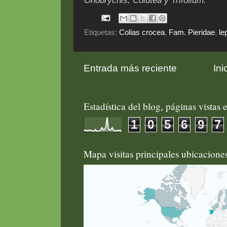
Onobrychis,
Colutea
y Trifolium."
Etiquetas:
Colias crocea
,
Fam. Pieridae
,
le
Entrada más reciente
Ini
Estadística del blog, páginas vistas e
1
0
5
6
9
7
Mapa visitas principales ubicacion