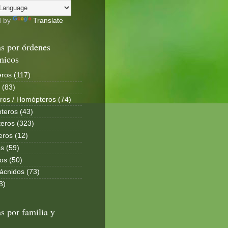
d by
Translate
s por órdenes
micos
ros (117)
 (83)
ros / Homópteros (74)
teros (43)
eros (323)
eros (12)
s (59)
os (50)
ácnidos (73)
3)
s por familia y