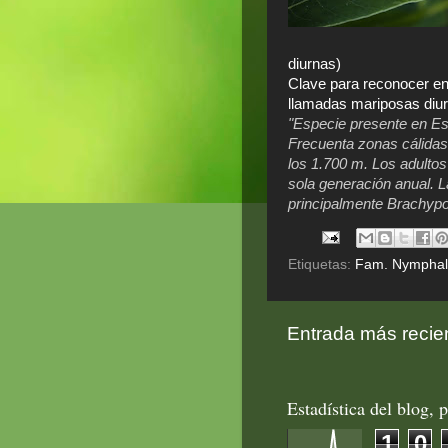
diurnas)
Clave para reconocer en
llamadas mariposas diu
"Especie presente en Esp
Frecuenta zonas cálidas 
los 1.700 m. Los adulto
sola generación anual. 
principalmente Brachyp
Etiquetas:
Fam. Nymphal
Entrada más recie
Estadística del blog, p
1
0