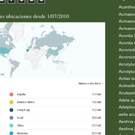
Acanthoc
Acmaeod
les ubicaciones desde 1/07/2010
Acmaeod
Acmaeode
Acontia 
Acontia 
Acronict
Acronict
Acrotylus
Acrotylu
Actias i
Actinedi
Aculepei
Adela au
Adelphoc
aelia ac
Aeshna 
Aeshna 