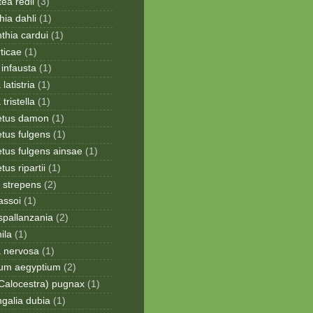
ea redii
(3)
ia dahli
(1)
thia cardui
(1)
rticae
(1)
infausta
(1)
 latistria
(1)
 tristella
(1)
etus damon
(1)
tus fulgens
(1)
tus fulgens ainsae
(1)
us ripartii
(1)
 strepens
(2)
assoi
(1)
spallanzania
(2)
ila
(1)
a nervosa
(1)
ium aegyptium
(2)
Calocestra) pugnax
(1)
galia dubia
(1)