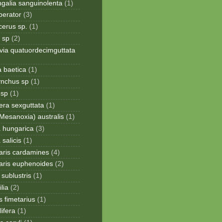
galia sanguinolenta
(1)
perator
(3)
cerus sp.
(1)
 sp
(2)
via quatuordecimguttata
a baetica
(1)
ynchus sp
(1)
 sp
(1)
era sexguttata
(1)
Mesanoxia) australis
(1)
a hungarica
(3)
 salicis
(1)
aris cardamines
(4)
aris euphenoides
(2)
sublustris
(1)
lia
(2)
 fimetarius
(1)
lifera
(1)