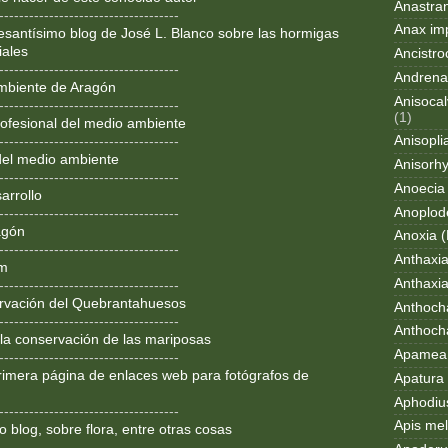
Anastran
------------------------------------
Anax im
resantísimo blog de José L. Blanco sobre las hormigas
iales
Ancistro
------------------------------------
Andrena
mbiente de Aragón
Anisocal
------------------------------------
(1)
ofesional del medio ambiente
Anisopli
------------------------------------
del medio ambiente
Anisorh
------------------------------------
Anoecia
arrollo
Anoplod
------------------------------------
agón
Anoxia (
------------------------------------
Anthaxi
om
Anthaxia
------------------------------------
rvación del Quebrantahuesos
Anthoch
------------------------------------
Anthoch
 la conservación de las mariposas
Apamea 
------------------------------------
rimera página de enlaces web para fotógrafos de
Apatura i
Aphodius
------------------------------------
Apis mel
 blog, sobre flora, entre otras cosas
------------------------------------