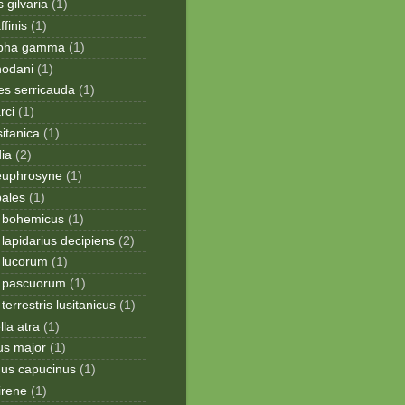
 gilvaria
(1)
finis
(1)
apha gamma
(1)
hodani
(1)
tes serricauda
(1)
rci
(1)
sitanica
(1)
dia
(2)
 euphrosyne
(1)
pales
(1)
 bohemicus
(1)
apidarius decipiens
(2)
lucorum
(1)
 pascuorum
(1)
errestris lusitanicus
(1)
la atra
(1)
us major
(1)
hus capucinus
(1)
irene
(1)