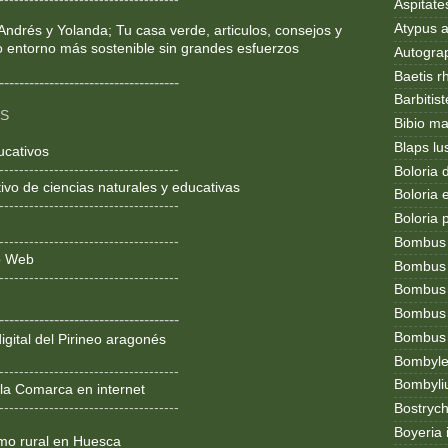
Aspitates
Atypus af
Andrés y Yolanda; Tu casa verde, articulos, consejos y
o entorno más sostenible sin grandes esfuerzos
Autogr
Baetis r
------------------------------------
Barbitis
OS
Bibio ma
Blaps lu
ucativos
------------------------------------
Boloria 
ivo de ciencias naturales y educativas
Boloria
------------------------------------
Boloria 
------------------------------------
Bombus
ño Web
Bombus l
------------------------------------
Bombus 
Bombus
------------------------------------
Bombus t
igital del Pirineo aragonés
Bombylel
------------------------------------
Bombyli
la Comarca en internet
------------------------------------
Bostryc
Boyeria 
smo rural en Huesca