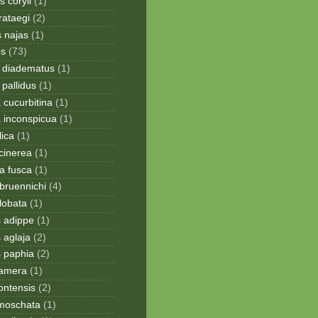
 coryli
(1)
rataegi
(2)
 najas
(1)
os
(73)
 diadematus
(1)
pallidus
(1)
a cucurbitina
(1)
a inconspicua
(1)
lica
(1)
cinerea
(1)
a fusca
(1)
bruennichi
(4)
lobata
(1)
s adippe
(1)
 aglaja
(2)
s paphia
(2)
ramera
(1)
ontensis
(2)
moschata
(1)