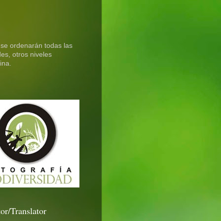
 se ordenarán todas las
es, otros niveles
ina.
or/Translator