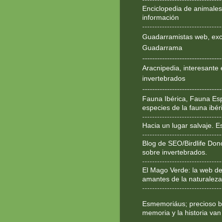
Enciclopedia de animales
información
--------------------------------
Guadarramistas web, exce
Guadarrama
--------------------------------
Aracnipedia, interesante 
invertebrados
--------------------------------
Fauna Ibérica, Fauna Esp
especies de la fauna ibér
--------------------------------
Hacia un lugar salvaje. 
--------------------------------
Blog de SEO/Birdlife Don
sobre invertebrados.
--------------------------------
El Mago Verde: la web de
amantes de la naturaleza
--------------------------------
Esmemoriáus; precioso bl
memoria y la historia van
--------------------------------