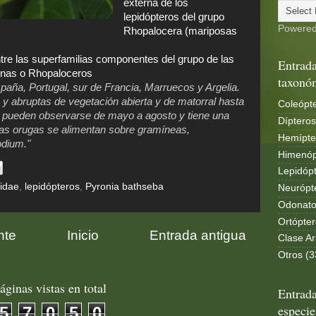
externa de los
lepidópteros del grupo
Powere
Rhopalocera (mariposas
tre las superfamilias componentes del grupo de las
Entrada
rnas o Rhopaloceros
taxonó
aña, Portugal, sur de Francia, Marruecos y Argelia.
y abruptas de vegetación abierta y de matorral hasta
Coleópte
s pueden observarse de mayo a agosto y tiene una
Dípteros
Las orugas se alimentan sobre gramíneas,
Hemípte
odium."
Himenóp
Lepidópt
idae
,
lepidópteros
,
Pyronia bathseba
Neurópt
Odonato
Ortópter
nte
Inicio
Entrada antigua
Clase Ar
Otros (3
áginas vistas en total
Entrada
especie
5
7
0
5
0