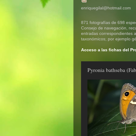
enriquegilal@hotmail.com
871 fotografías de 698 espec
Consejo de navegación, recue
entradas correspondientes a 
taxonómicos; por ejemplo gén
Acceso a las fichas del P
Pyronia bathseba (Fab