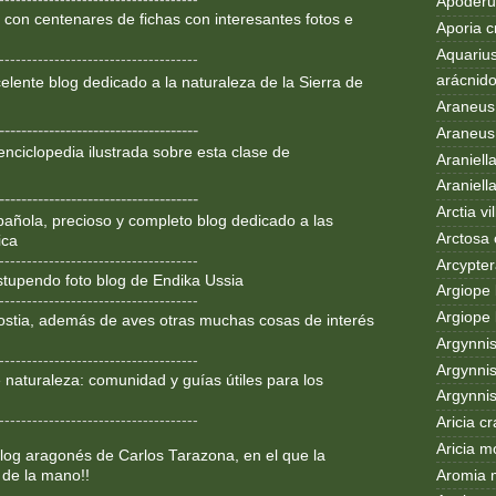
Apoderus
 con centenares de fichas con interesantes fotos e
Aporia c
Aquarius
------------------------------------
arácnid
lente blog dedicado a la
naturaleza de la Sierra de
Araneus
------------------------------------
Araneus 
enciclopedia ilustrada sobre
esta clase de
Araniell
Araniell
------------------------------------
Arctia vil
añola, precioso y completo blog dedicado a las
Arctosa 
ica
------------------------------------
Arcypter
Estupendo foto blog de Endika Ussia
Argiope 
------------------------------------
Argiope 
ostia, además de aves otras muchas cosas de interés
Argynni
------------------------------------
Argynnis
 naturaleza: comunidad y guías útiles para los
Argynni
------------------------------------
Aricia c
Aricia m
og aragonés de Carlos Tarazona, en el que la
Aromia 
 de la mano!!
------------------------------------