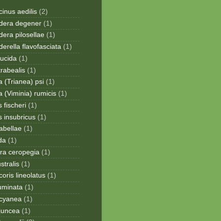
inus aedilis
(2)
era degener
(1)
era pilosellae
(1)
rella flavofasciata
(1)
lucida
(1)
trabealis
(1)
a (Trianea) psi
(1)
a (Viminia) rumicis
(1)
 fischeri
(1)
s insubricus
(1)
sabellae
(1)
da
(1)
ra ceropegia
(1)
stralis
(1)
oris lineolatus
(1)
uminata
(1)
cyanea
(1)
juncea
(1)