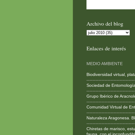
Archivo del blog
Enlaces de interés
MEDIO AMBIENTE
Biodiversidad virtual, pl
--------------------------------
Sociedad de Entomologí
--------------------------------
Grupo Ibérico de Aracnol
--------------------------------
Comunidad Virtual de En
--------------------------------
Naturaleza Aragonesa. Bl
--------------------------------
Chiretas de marisco, estu
fauna, con el inconfundib