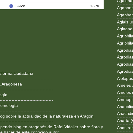
Agalenat
Agapanth
Agaphan
Aglais u
Aglaope 
Agriphila
Agriphila
Agrodia
Agrodiae
Agrodiae
Agrodiaet
ataforma ciudadana
Aiolopus
------------------------------------
a Aragonesa
Ameles 
------------------------------------
Ameles 
ogía
Ammoph
------------------------------------
tomología
Anaboli
------------------------------------
Anacrid
og sobre la actualidad de la naturaleza en Aragón
Anarta (
------------------------------------
pendo blog en aragonés de Rafel Vidaller sobre flora y
Anastran
le hacer de este conocido autor