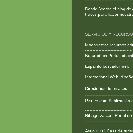
Desde Ayerbe el blog de 
trucos para hacer nuestr
--------------------------------
SERVICIOS Y RECURS
Maestroteca recursos ed
--------------------------------
Natureduca Portal educat
--------------------------------
Espainfo buscador web
--------------------------------
International Web, dise
--------------------------------
Directorios de enlaces
--------------------------------
Pirineo.com Publicación d
--------------------------------
Ribagorza.com Portal de 
--------------------------------
Atajo rural, Casa de turi