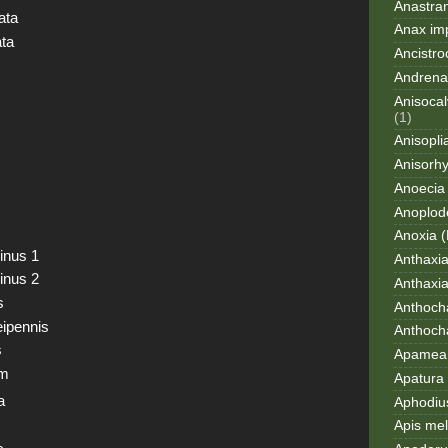
Anastran
ata
Anax im
ta
Ancistro
Andrena
Anisocal
(1)
Anisopli
Anisorh
Anoecia
Anoplod
Anoxia (
inus 1
Anthaxi
inus 2
Anthaxia
s
Anthoch
eipennis
Anthoch
s
Apamea 
um
Apatura i
a
Aphodius
Apis mel