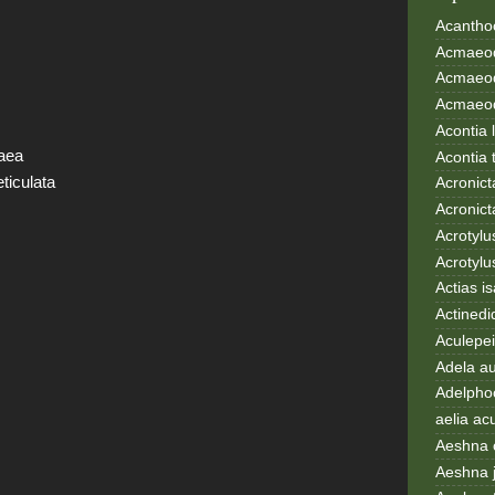
Acanthoc
Acmaeod
Acmaeod
Acmaeode
Acontia 
aea
Acontia 
ticulata
Acronict
Acronict
Acrotylus
Acrotylu
Actias i
Actinedi
Aculepei
Adela au
Adelphoc
aelia ac
Aeshna 
Aeshna 