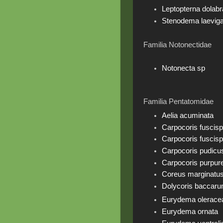
Leptopterna dolabr
Stenodema laeviga
Familia Notonectidae
Notonecta sp
Familia Pentatomidae
Aelia acuminata
Carpocoris fuscisp
Carpocoris fuscisp
Carpocoris pudicu
Carpocoris purpur
Coreus marginatu
Dolycoris baccar
Eurydema olerace
Eurydema ornata