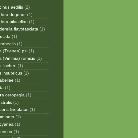
inus aedilis
(2)
era degener
(1)
era pilosellae
(1)
rella flavofasciata
(1)
lucida
(1)
trabealis
(1)
a (Trianea) psi
(1)
a (Viminia) rumicis
(1)
 fischeri
(1)
s insubricus
(1)
sabellae
(1)
da
(1)
ra ceropegia
(1)
stralis
(1)
oris lineolatus
(1)
uminata
(1)
cyanea
(1)
juncea
(1)