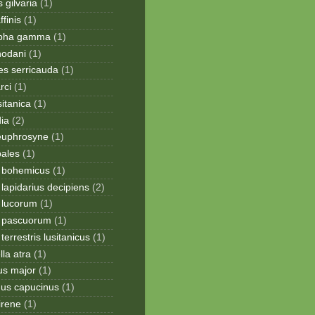
 gilvaria
(1)
finis
(1)
apha gamma
(1)
hodani
(1)
tes serricauda
(1)
rci
(1)
sitanica
(1)
dia
(2)
 euphrosyne
(1)
pales
(1)
 bohemicus
(1)
apidarius decipiens
(2)
lucorum
(1)
 pascuorum
(1)
errestris lusitanicus
(1)
la atra
(1)
us major
(1)
hus capucinus
(1)
irene
(1)