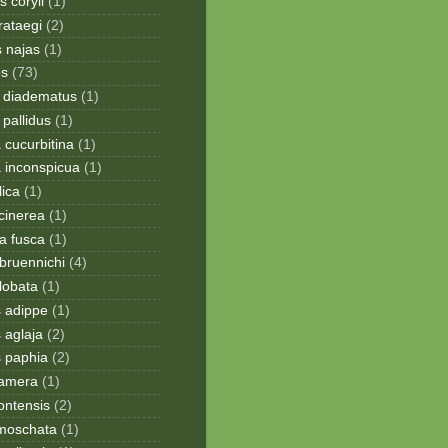
 coryli
(1)
rataegi
(2)
 najas
(1)
os
(73)
 diadematus
(1)
pallidus
(1)
a cucurbitina
(1)
a inconspicua
(1)
lica
(1)
cinerea
(1)
a fusca
(1)
bruennichi
(4)
lobata
(1)
s adippe
(1)
 aglaja
(2)
s paphia
(2)
ramera
(1)
ontensis
(2)
moschata
(1)