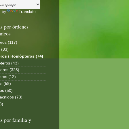
d by
Translate
s por órdenes
micos
ros (117)
 (83)
ros / Homópteros (74)
teros (43)
eros (323)
eros (12)
s (59)
os (50)
ácnidos (73)
3)
s por familia y