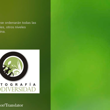
 se ordenarán todas las
es, otros niveles
ina.
or/Translator