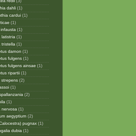
ea redii
(3)
ia dahli
(1)
thia cardui
(1)
rticae
(1)
infausta
(1)
 latistria
(1)
 tristella
(1)
etus damon
(1)
tus fulgens
(1)
tus fulgens ainsae
(1)
us ripartii
(1)
 strepens
(2)
assoi
(1)
spallanzania
(2)
ila
(1)
a nervosa
(1)
ium aegyptium
(2)
Calocestra) pugnax
(1)
galia dubia
(1)