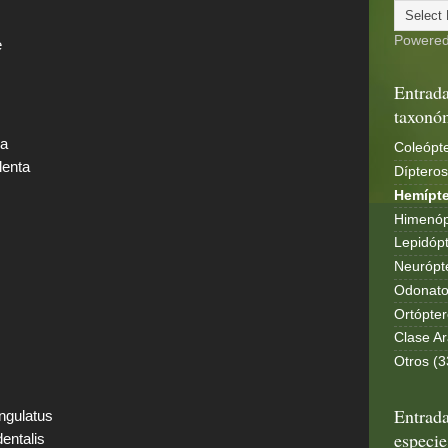
Powere
e
Entrada
taxonó
ia
Coleópte
lenta
Dípteros
Hemípte
Himenóp
Lepidópt
Neurópt
Odonato
Ortópter
Clase Ar
Otros (3
Entrada
ngulatus
especie
entalis