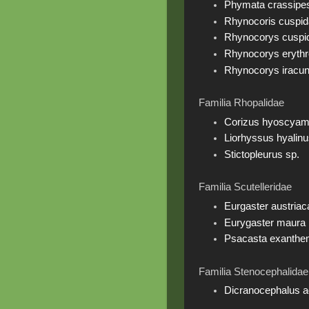
Phymata crassipe
Rhynocoris cuspid
Rhynocorys cuspid
Rhynocorys eryth
Rhynocorys iracu
Familia Rhopalidae
Corizus hyoscyam
Liorhyssus hyalin
Stictopleurus sp.
Familia Scutelleridae
Eurgaster austriac
Eurygaster maura
Psacasta exanthe
Familia Stenocephalidae
Dicranocephalus ag