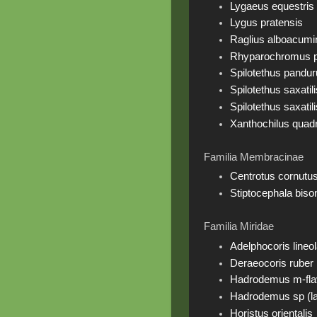
Lygaeus equestris
Lygus pratensis
Raglius alboacumi
Rhyparochromus p
Spilotethus pandu
Spilotethus saxatili
Spilotethus saxatili
Xanthochilus quad
Familia Membracinae
Centrotus cornutu
Stiptocephala biso
Familia Miridae
Adelphocoris lineo
Deraeocoris ruber
Hadrodemus m-fl
Hadrodemus sp (l
Horistus orientalis