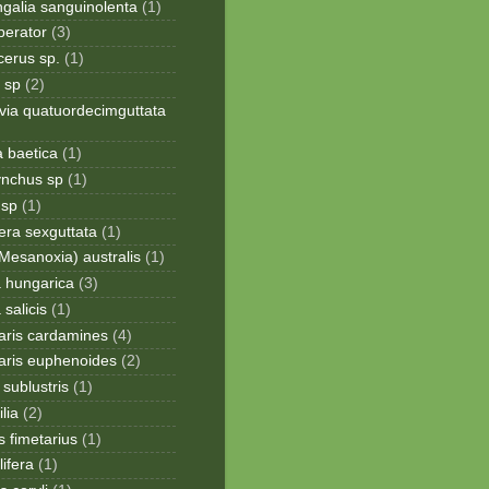
galia sanguinolenta
(1)
perator
(3)
cerus sp.
(1)
 sp
(2)
via quatuordecimguttata
a baetica
(1)
ynchus sp
(1)
 sp
(1)
era sexguttata
(1)
Mesanoxia) australis
(1)
a hungarica
(3)
 salicis
(1)
aris cardamines
(4)
aris euphenoides
(2)
sublustris
(1)
lia
(2)
 fimetarius
(1)
lifera
(1)