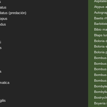
Aspitates
s
Atypus af
atus
Autogr
atus (predación)
Baetis r
ropus
Barbitis
ndus
Bibio ma
Blaps lu
Boloria 
i
Boloria
us
Boloria 
Bombus
Bombus l
Bombus 
a
Bombus
Bombus t
matica
Bombylel
Bombyli
Bostryc
ilis
Boyeria 