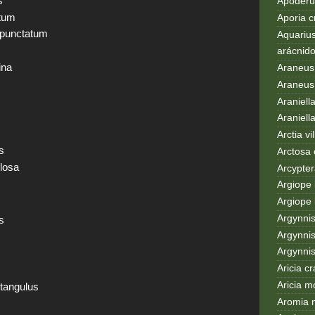
s
Apoderus
tum
Aporia c
punctatum
Aquarius
arácnid
ina
Araneus
Araneus 
Araniell
Araniell
s
Arctia vil
s
Arctosa 
losa
Arcypter
Argiope 
Argiope 
Argynni
s
Argynnis
Argynni
Aricia c
Aricia m
tangulus
Aromia 