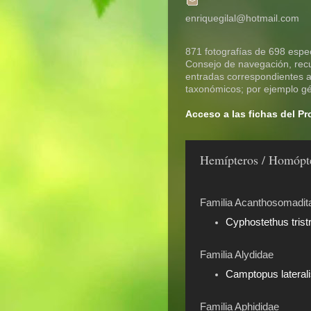
enriquegilal@hotmail.com
871 fotografías de 698 espec
Consejo de navegación, recue
entradas correspondientes a 
taxonómicos; por ejemplo gén
Acceso a las fichas del P
Hemípteros / Homópte
Familia Acanthosomadit
Cyphostethus tristr
Familia Alydidae
Camptopus lateral
Familia Aphididae