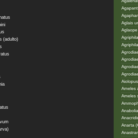
Agalenat
Agapanth
Agaphan
natus
Aglais u
ini
Aglaope 
rus
Agriphila
s (adulto)
Agriphila
s
Agrodia
ratus
Agrodiae
Agrodiae
Agrodiaet
s
Aiolopus
nia
Ameles 
Ameles 
Ammoph
latus
Anaboli
Anacrid
avum
Anarta (
arva)
Anastran