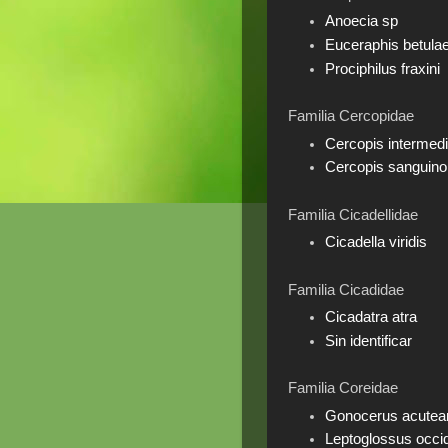
Anoecia sp
Euceraphis betula
Prociphilus fraxini
Familia Cercopidae
Cercopis intermed
Cercopis sanguino
Familia Cicadellidae
Cicadella viridis
Familia Cicadidae
Cicadatra atra
Sin identificar
Familia Coreidae
Gonocerus acutea
Leptoglossus occid