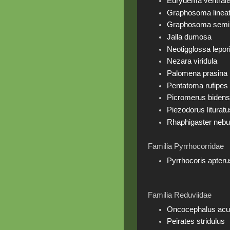
Eurydema ventrali
Graphosoma linea
Graphosoma semi
Jalla dumosa
Neotigglossa lepor
Nezara viridula
Palomena prasina
Pentatoma rufipes
Picromerus biden
Piezodorus lituratu
Rhaphigaster nebu
Familia Pyrrhocorridae
Pyrrhocoris apteru
Familia Reduviidae
Oncocephalus acu
Peirates stridulus