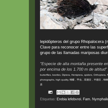
lepidópteros del grupo Rhopalocera (
Clave para reconocer entre las super
grupo de las llamadas mariposas diu
"Especie de alta montaña presente en
por encima de los 1.700 m de altitud"
butterflies, beetles, Diptera, Hemiptera, spiders, Orthoptera,
photographs, high quality, 蝴蝶，甲虫，双翅目
质
Etiquetas:
Erebia lefebvrei
,
Fam. Nymphali