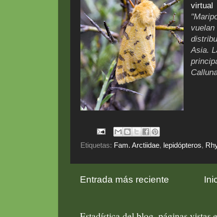
virtual
"Marip
vuelan 
distrib
Asia. 
princip
Calluna
Etiquetas:
Fam. Arctiidae
,
lepidópteros
,
Rhy
Entrada más reciente
Ini
Estadística del blog, páginas vistas e