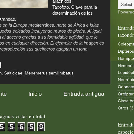
arácnidos.
Taxofoto. Clave para la
Powere
determinación de los
Araneae.
en la Europa mediterránea, norte de África e Islas
Entrada
uedos soleados incluyendo muros de piedra. Al igual
taxonó
 al acecho gracias a su formidable agilidad, que le
os en cualquier dirección. El ejemplar de la imagen es
Coleópte
eproducción sus quelíceros adoptan un tono
Dípteros
Hemípte
Himenóp
Lepidópt
. Salticidae
,
Menemerus semilimbatus
Neurópt
Odonato
nte
Inicio
Entrada antigua
Ortópter
Clase Ar
Otros (3
áginas vistas en total
Entrada
5
5
6
5
9
especie