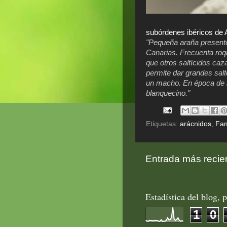
subórdenes ibéricos de 
"Pequeña araña presente 
Canarias. Frecuenta roq
que otros saltícidos caza
permite dar grandes salt
un macho. En época de r
blanquecino."
Etiquetas:
arácnidos
,
Fam
Entrada más recie
Estadística del blog, p
1
0