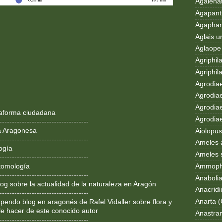
Agalenat
Agapanth
Agaphan
Aglais u
Aglaope 
Agriphila
Agriphila
Agrodia
Agrodiae
Agrodiae
ataforma ciudadana
Agrodiaet
------------------------------------
a Aragonesa
Aiolopus
------------------------------------
Ameles 
ogía
Ameles 
------------------------------------
Ammoph
tomología
------------------------------------
Anaboli
og sobre la actualidad de la naturaleza en Aragón
Anacrid
------------------------------------
Anarta (
pendo blog en aragonés de Rafel Vidaller sobre flora y
le hacer de este conocido autor
Anastran
------------------------------------