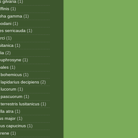
 gilvaria
(1)
finis
(1)
apha gamma
(1)
hodani
(1)
tes serricauda
(1)
rci
(1)
sitanica
(1)
dia
(2)
 euphrosyne
(1)
pales
(1)
 bohemicus
(1)
apidarius decipiens
(2)
lucorum
(1)
 pascuorum
(1)
errestris lusitanicus
(1)
la atra
(1)
us major
(1)
hus capucinus
(1)
irene
(1)