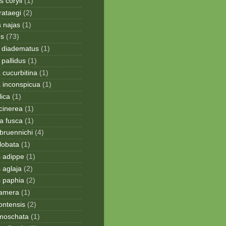
 coryli
(1)
rataegi
(2)
 najas
(1)
os
(73)
 diadematus
(1)
pallidus
(1)
a cucurbitina
(1)
a inconspicua
(1)
lica
(1)
cinerea
(1)
a fusca
(1)
bruennichi
(4)
lobata
(1)
s adippe
(1)
 aglaja
(2)
s paphia
(2)
ramera
(1)
ontensis
(2)
moschata
(1)