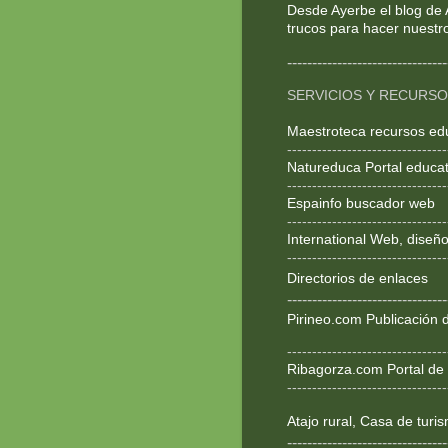
Desde Ayerbe el blog de 
trucos para hacer nuestr
--------------------------------
SERVICIOS Y RECURS
Maestroteca recursos ed
--------------------------------
Natureduca Portal educat
--------------------------------
Espainfo buscador web
--------------------------------
International Web, dise
--------------------------------
Directorios de enlaces
--------------------------------
Pirineo.com Publicación d
--------------------------------
Ribagorza.com Portal de 
--------------------------------
Atajo rural, Casa de turi
--------------------------------