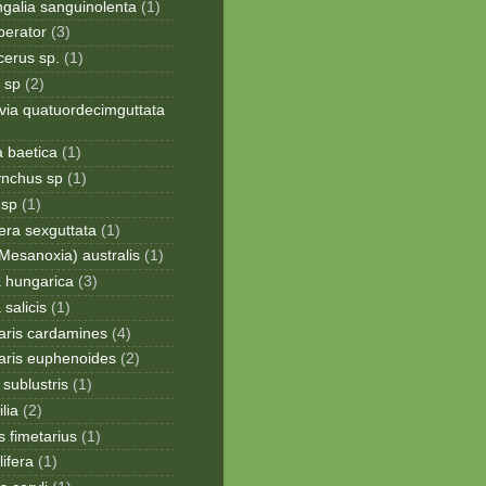
galia sanguinolenta
(1)
perator
(3)
cerus sp.
(1)
 sp
(2)
via quatuordecimguttata
a baetica
(1)
ynchus sp
(1)
 sp
(1)
era sexguttata
(1)
Mesanoxia) australis
(1)
a hungarica
(3)
 salicis
(1)
aris cardamines
(4)
aris euphenoides
(2)
sublustris
(1)
lia
(2)
 fimetarius
(1)
lifera
(1)