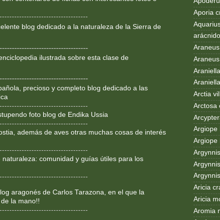
Apoderus
Aporia c
------------------------------------
Aquarius
lente blog dedicado a la
naturaleza de la Sierra de
arácnid
Araneus
------------------------------------
enciclopedia ilustrada sobre
esta clase de
Araneus 
Araniell
------------------------------------
Araniell
añola, precioso y completo blog dedicado a las
Arctia vil
ica
Arctosa 
------------------------------------
Estupendo foto blog de Endika Ussia
Arcypter
------------------------------------
Argiope 
ostia, además de aves otras muchas cosas de interés
Argiope 
------------------------------------
Argynni
 naturaleza: comunidad y guías útiles para los
Argynnis
Argynni
------------------------------------
Aricia c
og aragonés de Carlos Tarazona, en el que la
Aricia m
 de la mano!!
------------------------------------
Aromia 