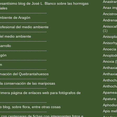
Anastran
resantísimo blog de José L. Blanco sobre las hormigas
Anax im
iales
------------------------------------
Ancistro
mbiente de Aragón
Andrena
------------------------------------
Anisocal
ofesional del medio ambiente
(1)
------------------------------------
del medio ambiente
Anisopli
------------------------------------
Anisorh
arrollo
Anoecia
------------------------------------
agón
Anoplod
------------------------------------
Anoxia (
om
Anthaxi
------------------------------------
Anthaxia
rvación del Quebrantahuesos
------------------------------------
Anthoch
 la conservación de las mariposas
Anthoch
------------------------------------
Apamea 
rimera página de enlaces web para fotógrafos de
Apatura i
------------------------------------
Aphodius
 blog, sobre flora, entre otras cosas
Apis mel
------------------------------------
 con centenares de fichas con interesantes fotos e