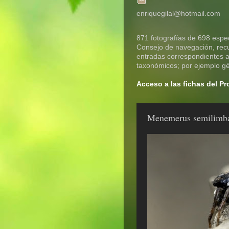
enriquegilal@hotmail.com
871 fotografías de 698 espec
Consejo de navegación, recue
entradas correspondientes a 
taxonómicos; por ejemplo gén
Acceso a las fichas del P
Menemerus semilimbat