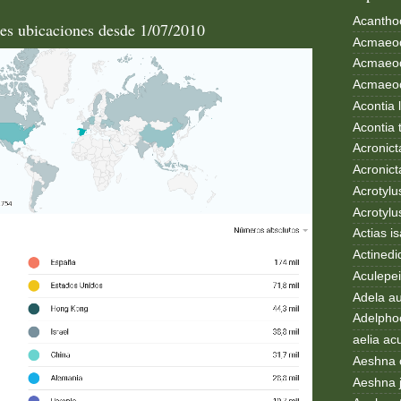
Acanthoc
les ubicaciones desde 1/07/2010
Acmaeod
Acmaeod
Acmaeode
Acontia 
Acontia 
Acronict
Acronict
Acrotylus
Acrotylu
Actias i
Actinedi
Aculepei
Adela au
Adelphoc
aelia ac
Aeshna 
Aeshna 