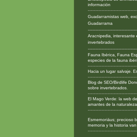
información
--------------------------------
Guadarramistas web, exce
Guadarrama
--------------------------------
Aracnipedia, interesante 
invertebrados
--------------------------------
Fauna Ibérica, Fauna Esp
especies de la fauna ibér
--------------------------------
Hacia un lugar salvaje. 
--------------------------------
Blog de SEO/Birdlife Don
sobre invertebrados.
--------------------------------
El Mago Verde: la web de
amantes de la naturaleza
--------------------------------
Esmemoriáus; precioso bl
memoria y la historia van
--------------------------------