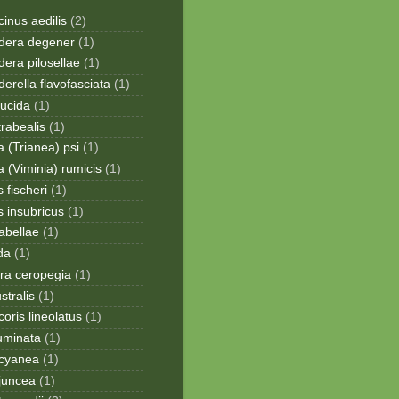
inus aedilis
(2)
era degener
(1)
era pilosellae
(1)
rella flavofasciata
(1)
lucida
(1)
trabealis
(1)
a (Trianea) psi
(1)
a (Viminia) rumicis
(1)
 fischeri
(1)
s insubricus
(1)
sabellae
(1)
da
(1)
ra ceropegia
(1)
stralis
(1)
oris lineolatus
(1)
uminata
(1)
cyanea
(1)
juncea
(1)