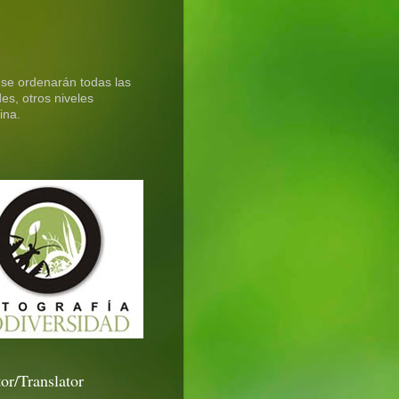
 se ordenarán todas las
es, otros niveles
ina.
or/Translator