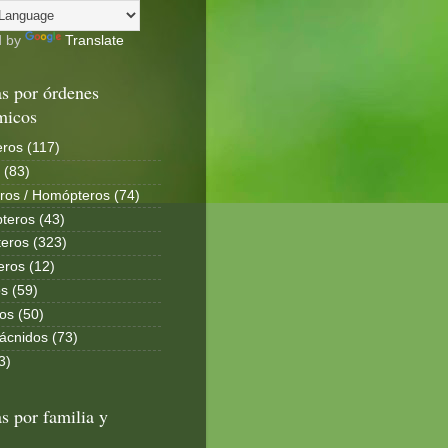
d by
Translate
s por órdenes
micos
ros (117)
 (83)
ros / Homópteros (74)
teros (43)
eros (323)
eros (12)
s (59)
os (50)
ácnidos (73)
3)
s por familia y