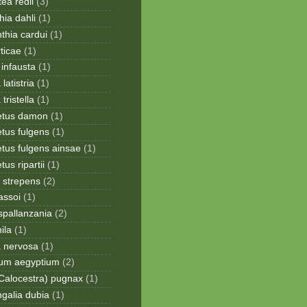
ea redii
(3)
ia dahli
(1)
thia cardui
(1)
rticae
(1)
infausta
(1)
 latistria
(1)
 tristella
(1)
etus damon
(1)
tus fulgens
(1)
tus fulgens ainsae
(1)
us ripartii
(1)
 strepens
(2)
assoi
(1)
spallanzania
(2)
ila
(1)
a nervosa
(1)
ium aegyptium
(2)
Calocestra) pugnax
(1)
galia dubia
(1)