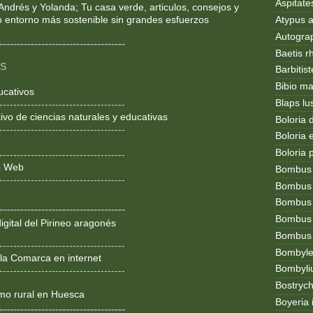
Aspitates
Andrés y Yolanda; Tu casa verde, articulos, consejos y
Atypus af
o entorno más sostenible sin grandes esfuerzos
Autogr
------------------------------------
Baetis r
OS
Barbitis
Bibio ma
ucativos
Blaps lu
------------------------------------
ivo de ciencias naturales y educativas
Boloria 
------------------------------------
Boloria
Boloria 
------------------------------------
ño Web
Bombus
------------------------------------
Bombus l
Bombus 
------------------------------------
Bombus
igital del Pirineo aragonés
Bombus t
------------------------------------
Bombylel
la Comarca en internet
Bombyli
------------------------------------
Bostryc
smo rural en Huesca
Boyeria 
------------------------------------