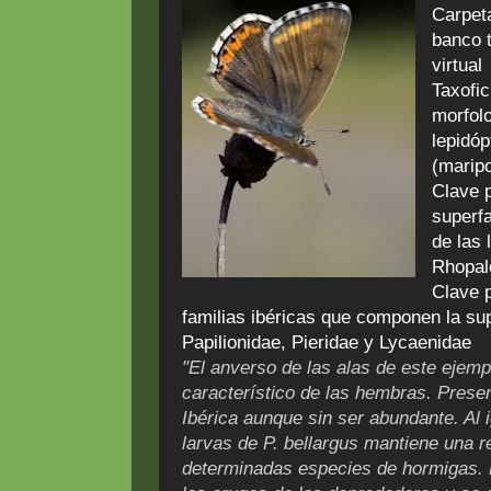
Carpet
banco 
virtual
Taxofic
morfolo
lepidó
(marip
Clave p
superf
de las
Rhopal
Clave p
familias ibéricas que componen la sup
Papilionidae, Pieridae y Lycaenidae
"El anverso de las alas de este ejemp
característico de las hembras. Presen
Ibérica aunque sin ser abundante. Al i
larvas de P. bellargus mantiene una 
determinadas especies de hormigas. 