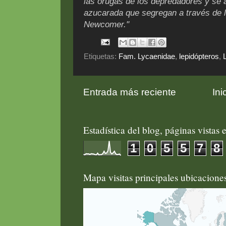
las orugas de los depredadores y se 
azucarada que segregan a través de 
Newcomer."
Etiquetas:
Fam. Lycaenidae
,
lepidópteros
,
Entrada más reciente
Ini
Estadística del blog, páginas vistas e
1
0
5
5
7
8
Mapa visitas principales ubicacion