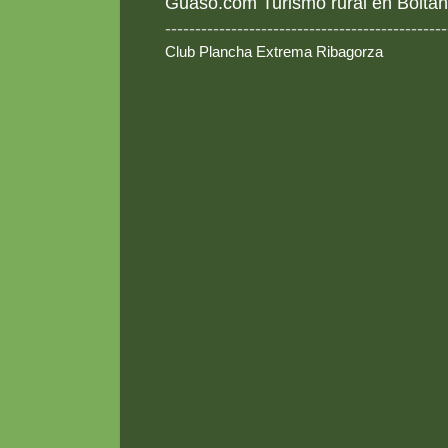
Guaso.com Turismo rural en Boltañ
-----------------------------------------------
Club Plancha Extrema Ribagorza