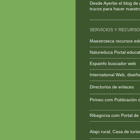
Desde Ayerbe el blog de 
trucos para hacer nuestr
--------------------------------
SERVICIOS Y RECURS
Maestroteca recursos ed
--------------------------------
Natureduca Portal educat
--------------------------------
Espainfo buscador web
--------------------------------
International Web, dise
--------------------------------
Directorios de enlaces
--------------------------------
Pirineo.com Publicación d
--------------------------------
Ribagorza.com Portal de 
--------------------------------
Atajo rural, Casa de turi
--------------------------------