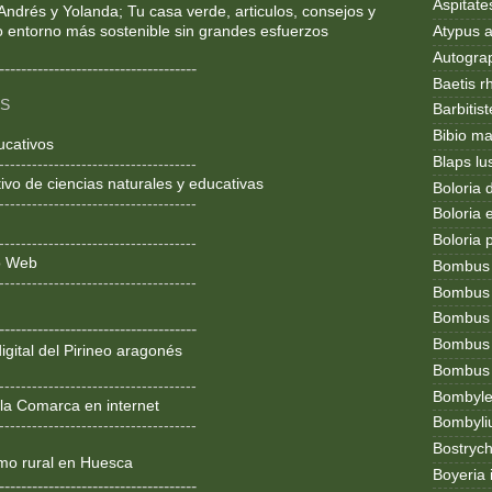
Aspitates
Andrés y Yolanda; Tu casa verde, articulos, consejos y
Atypus af
o entorno más sostenible sin grandes esfuerzos
Autogr
------------------------------------
Baetis r
OS
Barbitis
Bibio ma
ucativos
Blaps lu
------------------------------------
ivo de ciencias naturales y educativas
Boloria 
------------------------------------
Boloria
Boloria 
------------------------------------
ño Web
Bombus
------------------------------------
Bombus l
Bombus 
------------------------------------
Bombus
igital del Pirineo aragonés
Bombus t
------------------------------------
Bombylel
la Comarca en internet
Bombyli
------------------------------------
Bostryc
smo rural en Huesca
Boyeria 
------------------------------------