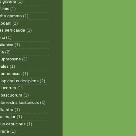
 gilvaria
(1)
finis
(1)
apha gamma
(1)
hodani
(1)
tes serricauda
(1)
rci
(1)
sitanica
(1)
dia
(2)
 euphrosyne
(1)
pales
(1)
 bohemicus
(1)
apidarius decipiens
(2)
lucorum
(1)
 pascuorum
(1)
errestris lusitanicus
(1)
la atra
(1)
us major
(1)
hus capucinus
(1)
irene
(1)