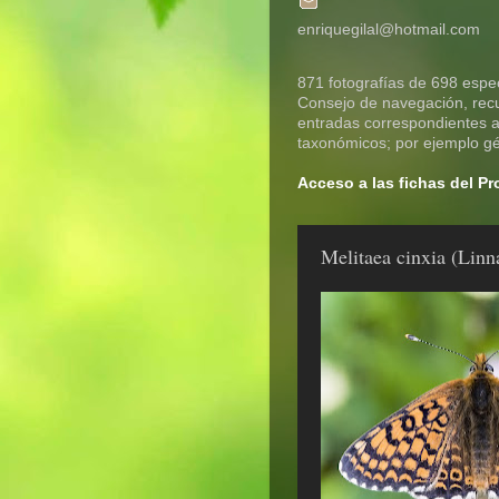
enriquegilal@hotmail.com
871 fotografías de 698 espec
Consejo de navegación, recue
entradas correspondientes a 
taxonómicos; por ejemplo gén
Acceso a las fichas del P
Melitaea cinxia (Linn