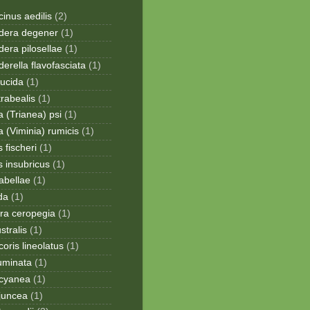
inus aedilis
(2)
era degener
(1)
era pilosellae
(1)
rella flavofasciata
(1)
lucida
(1)
trabealis
(1)
a (Trianea) psi
(1)
a (Viminia) rumicis
(1)
 fischeri
(1)
s insubricus
(1)
sabellae
(1)
da
(1)
ra ceropegia
(1)
stralis
(1)
oris lineolatus
(1)
uminata
(1)
cyanea
(1)
juncea
(1)