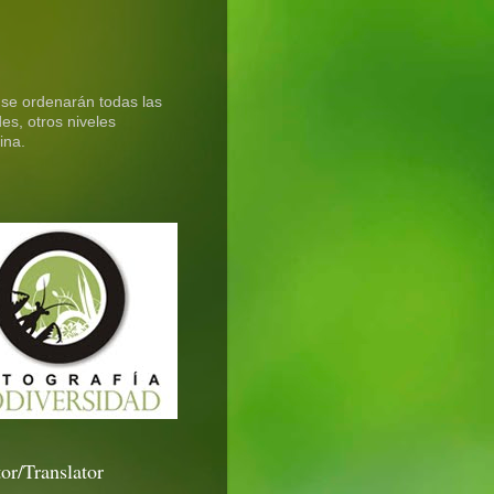
 se ordenarán todas las
es, otros niveles
ina.
or/Translator