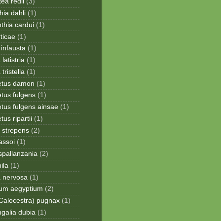
ea redii
(3)
ia dahli
(1)
thia cardui
(1)
rticae
(1)
infausta
(1)
 latistria
(1)
 tristella
(1)
etus damon
(1)
tus fulgens
(1)
tus fulgens ainsae
(1)
us ripartii
(1)
 strepens
(2)
assoi
(1)
spallanzania
(2)
ila
(1)
a nervosa
(1)
ium aegyptium
(2)
Calocestra) pugnax
(1)
galia dubia
(1)