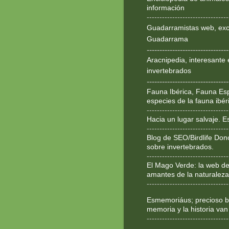
información
--------------------------------
Guadarramistas web, exce
Guadarrama
--------------------------------
Aracnipedia, interesante 
invertebrados
--------------------------------
Fauna Ibérica, Fauna Esp
especies de la fauna ibér
--------------------------------
Hacia un lugar salvaje. 
--------------------------------
Blog de SEO/Birdlife Don
sobre invertebrados.
--------------------------------
El Mago Verde: la web de
amantes de la naturaleza
--------------------------------
Esmemoriáus; precioso bl
memoria y la historia van
--------------------------------