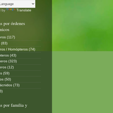
d by
Translate
s por órdenes
micos
ros (117)
 (83)
ros / Homópteros (74)
teros (43)
eros (323)
eros (12)
s (59)
os (50)
ácnidos (73)
3)
s por familia y