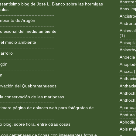
Anastran
resantísimo blog de José L. Blanco sobre las hormigas
Anax im
iales
------------------------------------
Ancistro
mbiente de Aragón
Andrena
------------------------------------
Anisocal
ofesional del medio ambiente
(1)
------------------------------------
del medio ambiente
Anisopli
------------------------------------
Anisorh
arrollo
Anoecia
------------------------------------
agón
Anoplod
------------------------------------
Anoxia (
om
Anthaxi
------------------------------------
Anthaxia
rvación del Quebrantahuesos
------------------------------------
Anthoch
 la conservación de las mariposas
Anthoch
------------------------------------
Apamea 
rimera página de enlaces web para fotógrafos de
Apatura i
------------------------------------
Aphodius
 blog, sobre flora, entre otras cosas
Apis mel
------------------------------------
 con centenares de fichas con interesantes fotos e