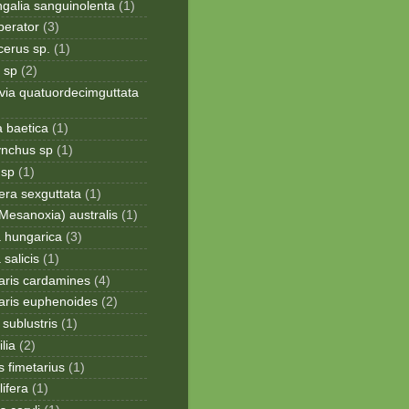
galia sanguinolenta
(1)
perator
(3)
cerus sp.
(1)
 sp
(2)
via quatuordecimguttata
a baetica
(1)
ynchus sp
(1)
 sp
(1)
era sexguttata
(1)
Mesanoxia) australis
(1)
a hungarica
(3)
 salicis
(1)
aris cardamines
(4)
aris euphenoides
(2)
sublustris
(1)
lia
(2)
 fimetarius
(1)
lifera
(1)