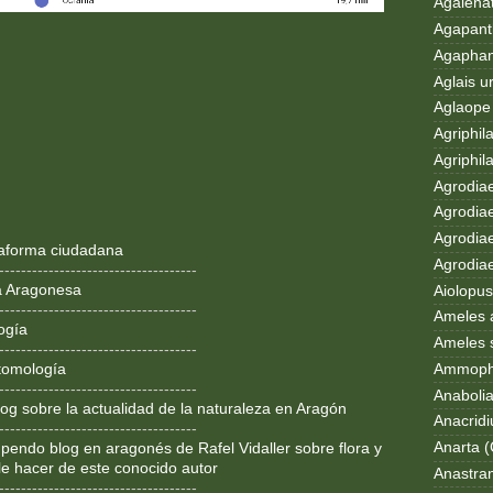
Agalenat
Agapanth
Agaphan
Aglais u
Aglaope 
Agriphila
Agriphila
Agrodia
Agrodiae
Agrodiae
ataforma ciudadana
Agrodiaet
------------------------------------
a Aragonesa
Aiolopus
------------------------------------
Ameles 
ogía
Ameles 
------------------------------------
Ammoph
tomología
------------------------------------
Anaboli
og sobre la actualidad de la naturaleza en Aragón
Anacrid
------------------------------------
Anarta (
pendo blog en aragonés de Rafel Vidaller sobre flora y
le hacer de este conocido autor
Anastran
------------------------------------