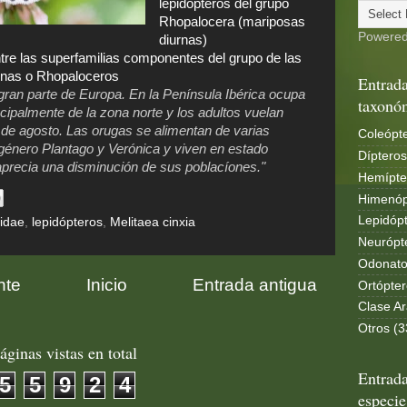
lepidópteros del grupo
Rhopalocera (mariposas
Powere
diurnas)
tre las superfamilias componentes del grupo de las
rnas o Rhopaloceros
Entrada
 gran parte de Europa. En la Península Ibérica ocupa
taxonó
ipalmente de la zona norte y los adultos vuelan
s de agosto. Las orugas se alimentan de varias
Coleópte
 género Plantago y Verónica y viven en estado
Dípteros
aprecia una disminución de sus poblacíones."
Hemípte
Himenóp
Lepidópt
idae
,
lepidópteros
,
Melitaea cinxia
Neurópt
Odonato
nte
Inicio
Entrada antigua
Ortópter
Clase Ar
Otros (3
áginas vistas en total
Entrada
5
5
9
2
4
especie