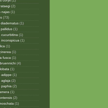
 coryli
(1)
rataegi
(2)
 najas
(1)
os
(73)
 diadematus
(1)
pallidus
(1)
a cucurbitina
(1)
a inconspicua
(1)
lica
(1)
cinerea
(1)
a fusca
(1)
bruennichi
(4)
lobata
(1)
s adippe
(1)
 aglaja
(2)
s paphia
(2)
ramera
(1)
ontensis
(2)
moschata
(1)