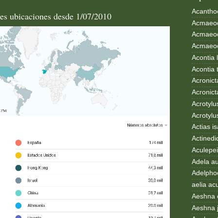
Acanthoc
les ubicaciones desde 1/07/2010
Acmaeod
Acmaeod
Acmaeode
Acontia 
Acontia 
Acronict
Acronict
Acrotylus
Acrotylu
Actias i
Actinedi
Aculepei
Adela au
Adelphoc
aelia ac
Aeshna 
Aeshna 