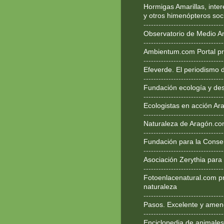
Hormigas Amarillas, inte
y otros himenópteros soc
--------------------------------
Observatorio de Medio A
--------------------------------
Ambientum.com Portal pr
--------------------------------
Efeverde. El periodismo 
--------------------------------
Fundación ecología y des
--------------------------------
Ecologistas en acción Ar
--------------------------------
Naturaleza de Aragón.c
--------------------------------
Fundación para la Conse
--------------------------------
Asociación Zerythia para
--------------------------------
Fotoenlacenatural.com p
naturaleza
--------------------------------
Pasos. Excelente y ameno
--------------------------------
Enciclopedia de animales