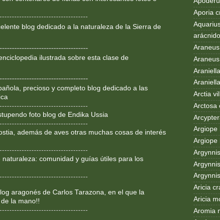
Apoderus
Aporia c
------------------------------------
Aquarius
lente blog dedicado a la
naturaleza de la Sierra de
arácnid
Araneus
------------------------------------
enciclopedia ilustrada sobre
esta clase de
Araneus 
Araniell
------------------------------------
Araniell
añola, precioso y completo blog dedicado a las
Arctia vil
ica
Arctosa 
------------------------------------
Estupendo foto blog de Endika Ussia
Arcypter
------------------------------------
Argiope 
ostia, además de aves otras muchas cosas de interés
Argiope 
------------------------------------
Argynni
 naturaleza: comunidad y guías útiles para los
Argynnis
Argynni
------------------------------------
Aricia c
og aragonés de Carlos Tarazona, en el que la
Aricia m
 de la mano!!
------------------------------------
Aromia 