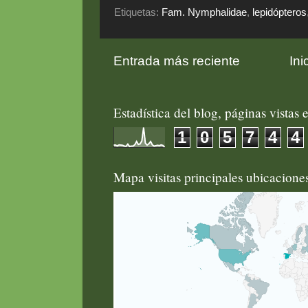
Etiquetas:
Fam. Nymphalidae
,
lepidópteros
Entrada más reciente
Ini
Estadística del blog, páginas vistas e
1
0
5
7
4
4
Mapa visitas principales ubicacion