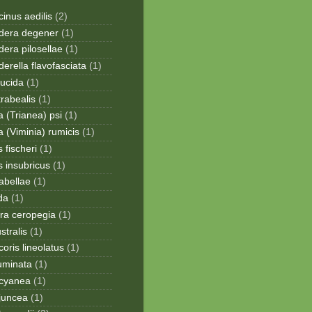
inus aedilis
(2)
era degener
(1)
era pilosellae
(1)
rella flavofasciata
(1)
lucida
(1)
trabealis
(1)
a (Trianea) psi
(1)
a (Viminia) rumicis
(1)
 fischeri
(1)
s insubricus
(1)
sabellae
(1)
da
(1)
ra ceropegia
(1)
stralis
(1)
oris lineolatus
(1)
uminata
(1)
cyanea
(1)
juncea
(1)