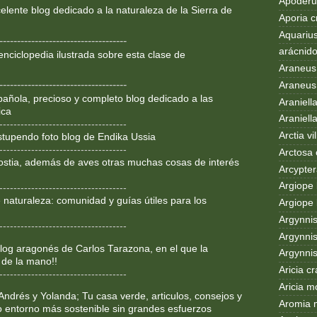
Apoderus
lente blog dedicado a la
naturaleza de la Sierra de
Aporia c
Aquarius
------------------------------------
arácnid
enciclopedia ilustrada sobre
esta clase de
Araneus
------------------------------------
Araneus 
añola, precioso y completo blog dedicado a las
Araniell
ica
Araniell
------------------------------------
Arctia vil
Estupendo foto blog de Endika Ussia
------------------------------------
Arctosa 
ostia, además de aves otras muchas cosas de interés
Arcypter
Argiope 
------------------------------------
 naturaleza: comunidad y guías útiles para los
Argiope 
Argynni
------------------------------------
Argynnis
og aragonés de Carlos Tarazona, en el que la
Argynni
 de la mano!!
Aricia c
------------------------------------
Aricia m
Andrés y Yolanda; Tu casa verde, articulos, consejos y
Aromia 
o entorno más sostenible sin grandes esfuerzos