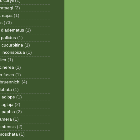
 coryli
(1)
rataegi
(2)
 najas
(1)
os
(73)
 diadematus
(1)
pallidus
(1)
a cucurbitina
(1)
a inconspicua
(1)
lica
(1)
cinerea
(1)
a fusca
(1)
bruennichi
(4)
lobata
(1)
s adippe
(1)
 aglaja
(2)
s paphia
(2)
ramera
(1)
ontensis
(2)
moschata
(1)