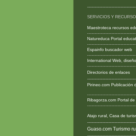
--------------------------------
SERVICIOS Y RECURS
Maestroteca recursos ed
--------------------------------
Natureduca Portal educat
--------------------------------
Espainfo buscador web
--------------------------------
International Web, dise
--------------------------------
Directorios de enlaces
--------------------------------
Pirineo.com Publicación d
--------------------------------
Ribagorza.com Portal de 
--------------------------------
Atajo rural, Casa de turi
--------------------------------
Guaso.com Turismo rur
--------------------------------