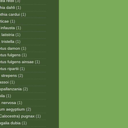
ea redii
(3)
ia dahli
(1)
thia cardui
(1)
rticae
(1)
infausta
(1)
 latistria
(1)
 tristella
(1)
etus damon
(1)
tus fulgens
(1)
tus fulgens ainsae
(1)
us ripartii
(1)
 strepens
(2)
assoi
(1)
spallanzania
(2)
ila
(1)
a nervosa
(1)
ium aegyptium
(2)
Calocestra) pugnax
(1)
galia dubia
(1)