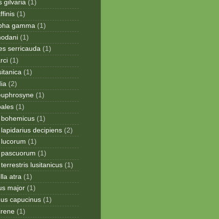
 gilvaria
(1)
finis
(1)
apha gamma
(1)
hodani
(1)
tes serricauda
(1)
rci
(1)
sitanica
(1)
dia
(2)
 euphrosyne
(1)
pales
(1)
 bohemicus
(1)
apidarius decipiens
(2)
lucorum
(1)
 pascuorum
(1)
errestris lusitanicus
(1)
la atra
(1)
us major
(1)
hus capucinus
(1)
irene
(1)