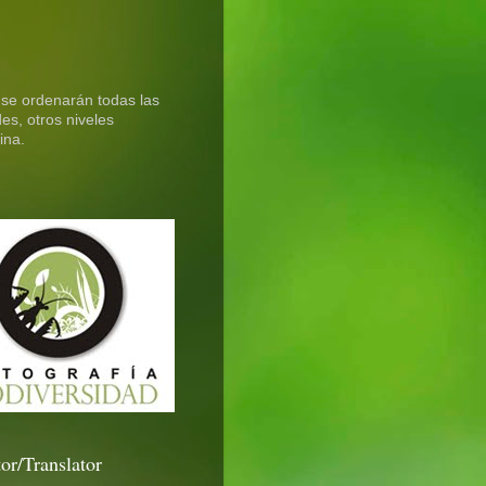
 se ordenarán todas las
es, otros niveles
ina.
or/Translator