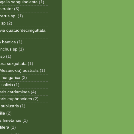
galia sanguinolenta
(1)
perator
(3)
cerus sp.
(1)
 sp
(2)
via quatuordecimguttata
a baetica
(1)
ynchus sp
(1)
 sp
(1)
era sexguttata
(1)
Mesanoxia) australis
(1)
a hungarica
(3)
 salicis
(1)
aris cardamines
(4)
aris euphenoides
(2)
sublustris
(1)
lia
(2)
 fimetarius
(1)
lifera
(1)