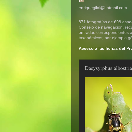
enriquegilal@hotmail.com
871 fotografías de 698 espec
Consejo de navegación, recue
entradas correspondientes a 
taxonómicos; por ejemplo gén
Acceso a las fichas del P
Dasysyrphus albostria