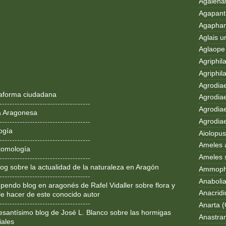
Agalenat
Agapanth
Agaphan
Aglais u
Aglaope 
Agriphila
Agriphila
Agrodia
ataforma ciudadana
Agrodiae
------------------------------------
Agrodiae
a Aragonesa
Agrodiaet
------------------------------------
ogía
Aiolopus
------------------------------------
Ameles 
tomología
Ameles 
------------------------------------
og sobre la actualidad de la naturaleza en Aragón
Ammoph
------------------------------------
Anaboli
pendo blog en aragonés de Rafel Vidaller sobre flora y
Anacrid
le hacer de este conocido autor
------------------------------------
Anarta (
resantísimo blog de José L. Blanco sobre las hormigas
Anastran
iales