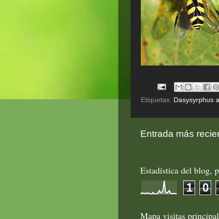
Etiquetas:
Dasysyrphus al
Entrada más recie
Estadística del blog, p
1
0
Mapa visitas principa