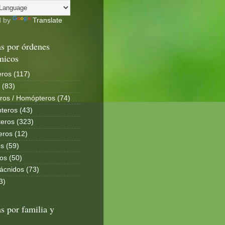
d by
Translate
s por órdenes
micos
ros (117)
 (83)
ros / Homópteros (74)
teros (43)
eros (323)
eros (12)
s (59)
os (50)
ácnidos (73)
3)
s por familia y