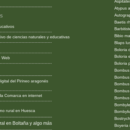
Aspitates
------------------------------------
Atypus af
Autogr
OS
Baetis r
ucativos
Barbitis
------------------------------------
Bibio ma
ivo de ciencias naturales y educativas
------------------------------------
Blaps lu
Boloria 
------------------------------------
Boloria
ño Web
------------------------------------
Boloria 
Bombus
------------------------------------
Bombus l
igital del Pirineo aragonés
Bombus 
------------------------------------
Bombus
la Comarca en internet
Bombus t
------------------------------------
Bombylel
smo rural en Huesca
Bombyli
------------------------------------
Bostryc
al en Boltaña y algo más
Boyeria 
------------------------------------