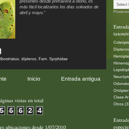
presentes desde primavera a otoño, es
más fácil localizarlos los días soleados de
Powere
abril y mayo."
Entrada
taxonó
Coleópte
Dípteros
Hemípte
bostriatus
,
dípteros
,
Fam. Syrphidae
Himenóp
Lepidópt
Neurópt
nte
Inicio
Entrada antigua
Odonato
Ortópter
Clase Ar
áginas vistas en total
Otros (3
5
6
6
2
4
Entrada
especie
les ubicaciones desde 1/07/2010