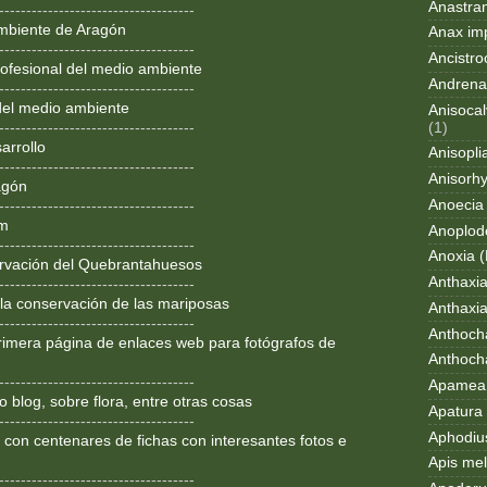
Anastran
------------------------------------
mbiente de Aragón
Anax im
------------------------------------
Ancistro
ofesional del medio ambiente
Andrena
------------------------------------
del medio ambiente
Anisocal
(1)
------------------------------------
arrollo
Anisopli
------------------------------------
Anisorh
agón
Anoecia
------------------------------------
om
Anoplod
------------------------------------
Anoxia (
rvación del Quebrantahuesos
Anthaxi
------------------------------------
 la conservación de las mariposas
Anthaxia
------------------------------------
Anthoch
rimera página de enlaces web para fotógrafos de
Anthoch
------------------------------------
Apamea 
 blog, sobre flora, entre otras cosas
Apatura i
------------------------------------
Aphodius
 con centenares de fichas con interesantes fotos e
Apis mel
------------------------------------