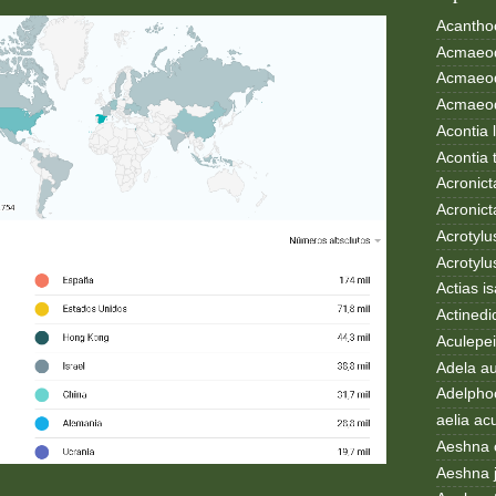
Acanthoc
Acmaeod
Acmaeod
Acmaeode
Acontia 
Acontia 
Acronict
Acronict
Acrotylus
Acrotylu
Actias i
Actinedi
Aculepei
Adela au
Adelphoc
aelia ac
Aeshna 
Aeshna 