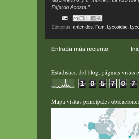
fasciiventris y L. munieri. La foto f
Fajardo Acosta."
Etiquetas:
arácnidos
,
Fam. Lycosidae
,
Lyco
Entrada más reciente
Ini
Estadística del blog, páginas vistas e
1
0
5
7
0
7
Mapa visitas principales ubicacion