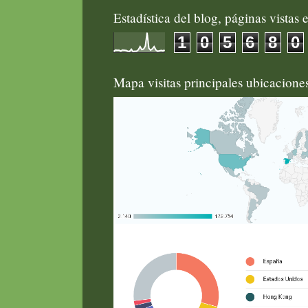
Estadística del blog, páginas vistas e
1
0
5
6
8
0
Mapa visitas principales ubicacion