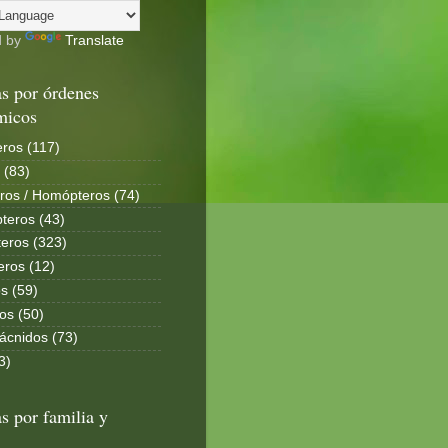
d by
Translate
s por órdenes
micos
ros (117)
 (83)
ros / Homópteros (74)
teros (43)
eros (323)
eros (12)
s (59)
os (50)
ácnidos (73)
3)
s por familia y