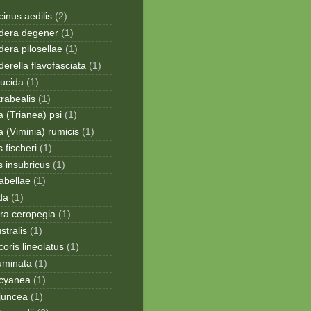
inus aedilis
(2)
era degener
(1)
era pilosellae
(1)
rella flavofasciata
(1)
lucida
(1)
trabealis
(1)
a (Trianea) psi
(1)
a (Viminia) rumicis
(1)
 fischeri
(1)
s insubricus
(1)
sabellae
(1)
da
(1)
ra ceropegia
(1)
stralis
(1)
oris lineolatus
(1)
uminata
(1)
cyanea
(1)
juncea
(1)