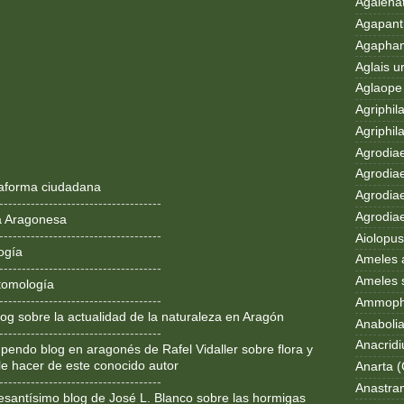
Agalenat
Agapanth
Agaphan
Aglais u
Aglaope 
Agriphila
Agriphila
Agrodia
Agrodiae
ataforma ciudadana
Agrodiae
------------------------------------
Agrodiaet
a Aragonesa
------------------------------------
Aiolopus
ogía
Ameles 
------------------------------------
Ameles 
tomología
------------------------------------
Ammoph
og sobre la actualidad de la naturaleza en Aragón
Anaboli
------------------------------------
Anacrid
pendo blog en aragonés de Rafel Vidaller sobre flora y
le hacer de este conocido autor
Anarta (
------------------------------------
Anastran
resantísimo blog de José L. Blanco sobre las hormigas