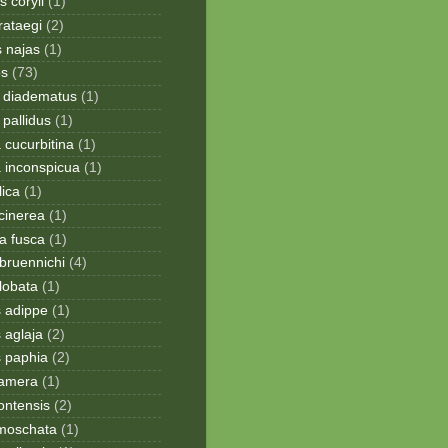
 coryli
(1)
rataegi
(2)
 najas
(1)
os
(73)
 diadematus
(1)
pallidus
(1)
a cucurbitina
(1)
a inconspicua
(1)
lica
(1)
cinerea
(1)
a fusca
(1)
bruennichi
(4)
lobata
(1)
s adippe
(1)
 aglaja
(2)
s paphia
(2)
ramera
(1)
ontensis
(2)
moschata
(1)