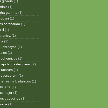
 gilvaria
(1)
finis
(1)
apha gamma
(1)
hodani
(1)
tes serricauda
(1)
rci
(1)
sitanica
(1)
dia
(2)
 euphrosyne
(1)
pales
(1)
 bohemicus
(1)
apidarius decipiens
(2)
lucorum
(1)
 pascuorum
(1)
errestris lusitanicus
(1)
la atra
(1)
us major
(1)
hus capucinus
(1)
irene
(1)