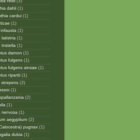
ea redii
(3)
ia dahli
(1)
thia cardui
(1)
rticae
(1)
infausta
(1)
 latistria
(1)
 tristella
(1)
etus damon
(1)
tus fulgens
(1)
tus fulgens ainsae
(1)
us ripartii
(1)
 strepens
(2)
assoi
(1)
spallanzania
(2)
ila
(1)
a nervosa
(1)
ium aegyptium
(2)
Calocestra) pugnax
(1)
galia dubia
(1)