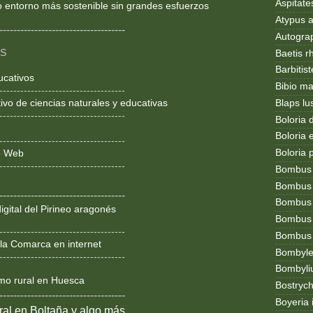
Aspitates
o entorno más sostenible sin grandes esfuerzos
Atypus af
------------------------------------
Autogr
OS
Baetis r
Barbitis
ucativos
Bibio ma
------------------------------------
Blaps lu
ivo de ciencias naturales y educativas
------------------------------------
Boloria 
Boloria
------------------------------------
Boloria 
ño Web
------------------------------------
Bombus
Bombus l
------------------------------------
Bombus 
igital del Pirineo aragonés
Bombus
------------------------------------
Bombus t
la Comarca en internet
Bombylel
------------------------------------
Bombyli
smo rural en Huesca
Bostryc
------------------------------------
Boyeria 
al en Boltaña y algo más