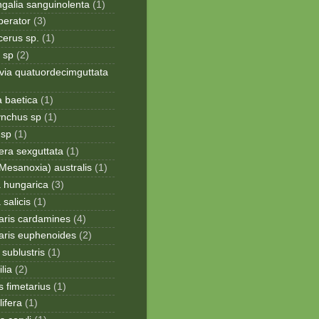
galia sanguinolenta
(1)
perator
(3)
cerus sp.
(1)
 sp
(2)
via quatuordecimguttata
a baetica
(1)
ynchus sp
(1)
 sp
(1)
era sexguttata
(1)
Mesanoxia) australis
(1)
a hungarica
(3)
 salicis
(1)
aris cardamines
(4)
aris euphenoides
(2)
sublustris
(1)
lia
(2)
 fimetarius
(1)
lifera
(1)