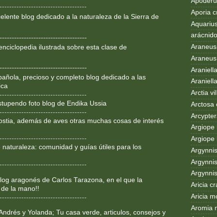
Apoderus
------------------------------------
Aporia c
lente blog dedicado a la
naturaleza de la Sierra de
Aquarius
arácnid
------------------------------------
Araneus
enciclopedia ilustrada sobre
esta clase de
Araneus 
------------------------------------
Araniell
añola, precioso y completo blog dedicado a las
Araniell
ica
Arctia vil
------------------------------------
Estupendo foto blog de Endika Ussia
Arctosa 
------------------------------------
Arcypter
ostia, además de aves otras muchas cosas de interés
Argiope 
------------------------------------
Argiope 
 naturaleza: comunidad y guías útiles para los
Argynni
Argynnis
------------------------------------
Argynni
og aragonés de Carlos Tarazona, en el que la
Aricia c
 de la mano!!
Aricia m
------------------------------------
Aromia 
Andrés y Yolanda; Tu casa verde, articulos, consejos y