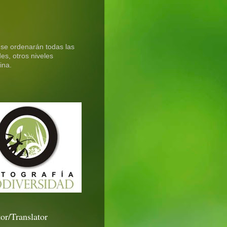
 se ordenarán todas las
es, otros niveles
ina.
or/Translator