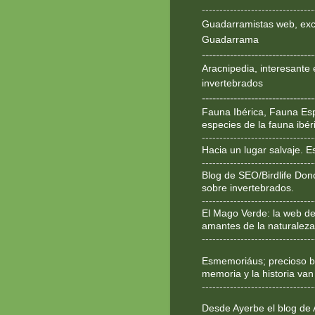
--------------------------------
Guadarramistas web, exce
Guadarrama
--------------------------------
Aracnipedia, interesante 
invertebrados
--------------------------------
Fauna Ibérica, Fauna Esp
especies de la fauna ibér
--------------------------------
Hacia un lugar salvaje. 
--------------------------------
Blog de SEO/Birdlife Don
sobre invertebrados.
--------------------------------
El Mago Verde: la web de
amantes de la naturaleza
--------------------------------
Esmemoriáus; precioso bl
memoria y la historia van
--------------------------------
Desde Ayerbe el blog de 