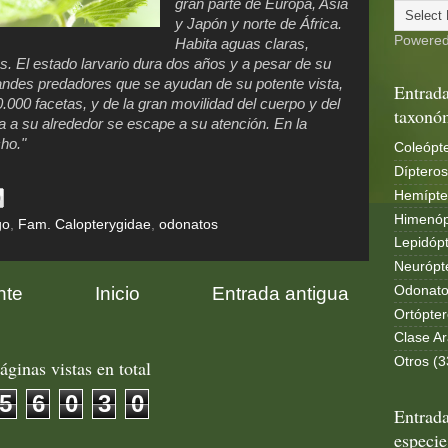
gran parte de Europa, Asia
y Japón y norte de África.
Powere
Habita aguas claras,
s. El estado larvario dura dos años y a
pesar de su
ndes predadores que se ayudan de su potente vista,
Entrada
.000 facetas, y de la gran movilidad del cuerpo y del
taxonó
a a su alrededor se escape a su atención
.
En la
ho."
Coleópte
Dípteros
Hemípte
Himenóp
go
,
Fam. Calopterygidae
,
odonatos
Lepidópt
Neurópt
nte
Inicio
Entrada antigua
Odonato
Ortópter
Clase Ar
Otros (3
áginas vistas en total
5
6
0
3
0
Entrada
especie