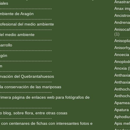
Anastran
iales
------------------------------------
Anax im
mbiente de Aragón
Ancistro
------------------------------------
Andrena
ofesional del medio ambiente
Anisocal
------------------------------------
(1)
del medio ambiente
------------------------------------
Anisopli
arrollo
Anisorh
------------------------------------
Anoecia
agón
------------------------------------
Anoplod
om
Anoxia (
------------------------------------
Anthaxi
rvación del Quebrantahuesos
------------------------------------
Anthaxia
 la conservación de las mariposas
Anthoch
------------------------------------
Anthoch
rimera página de enlaces web para fotógrafos de
Apamea 
------------------------------------
Apatura i
 blog, sobre flora, entre otras cosas
Aphodius
------------------------------------
 con centenares de fichas con interesantes fotos e
Apis mel