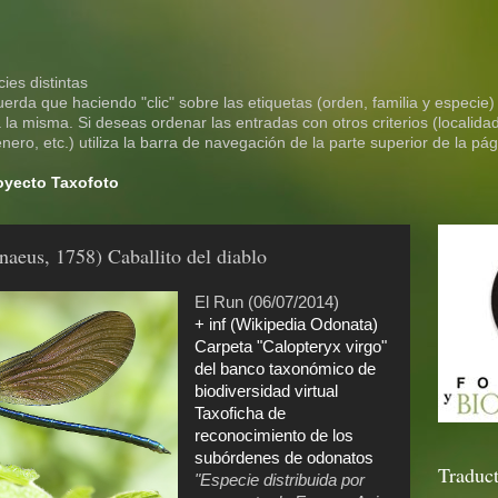
ies distintas
rda que haciendo "clic" sobre las etiquetas (orden, familia y especie)
la misma. Si deseas ordenar las entradas con otros criterios (localidad
ero, etc.) utiliza la barra de navegación de la parte superior de la pág
royecto Taxofoto
naeus, 1758) Caballito del diablo
El Run (06/07/2014)
+ inf (Wikipedia Odonata)
Carpeta "Calopteryx virgo"
del banco taxonómico de
biodiversidad virtual
Taxoficha de
reconocimiento de los
subórdenes de odonatos
Traduct
"Especie distribuida por