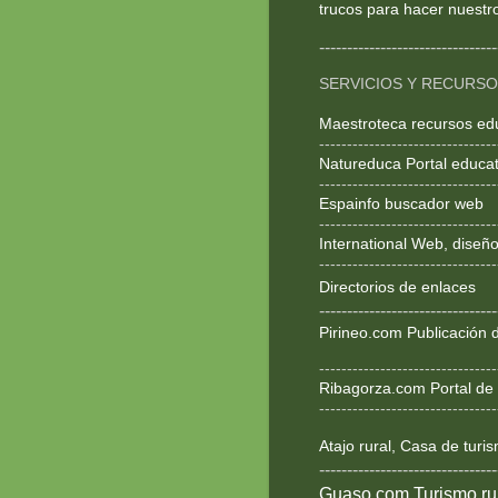
trucos para hacer nuestr
--------------------------------
SERVICIOS Y RECURS
Maestroteca recursos ed
--------------------------------
Natureduca Portal educat
--------------------------------
Espainfo buscador web
--------------------------------
International Web, dise
--------------------------------
Directorios de enlaces
--------------------------------
Pirineo.com Publicación d
--------------------------------
Ribagorza.com Portal de 
--------------------------------
Atajo rural, Casa de turi
--------------------------------
Guaso.com Turismo rur