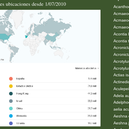
les ubicaciones desde 1/07/2010
Acanthoc
Acmaeod
Acmaeod
Acmaeode
Acontia 
Acontia 
Acronict
Acronict
Acrotylus
Acrotylu
Actias i
Actinedi
Aculepei
Adela au
Adelphoc
aelia ac
Aeshna 
Aeshna 