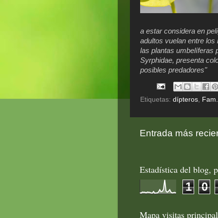
a estar considera en pel
adultos vuelan entre los
las plantas umbelíferas p
Syrphidae, presenta colo
posibles predadores"
Etiquetas:
dípteros
,
Fam.
Entrada más recie
Estadística del blog, p
1
0
Mapa visitas principa