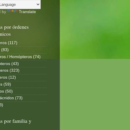
d by
Translate
s por órdenes
micos
ros (117)
 (83)
ros / Homópteros (74)
teros (43)
eros (323)
eros (12)
s (59)
os (50)
ácnidos (73)
3)
s por familia y