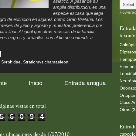
asiático. A pesar de su
amplia distribución, es una
Powere
especie escasa que llega
igro de extinción en lugares como Gran Bretaña. Los
 meses de junio y agosto y muestran preferencia por
Entrada
ara libar. Al igual que otras moscas de la familia
taxonó
res negros y amarillos con el fin de confundir a
Coleópte
Dípteros
Hemípte
 Syrphidae
,
Stratiomys chamaeleon
Himenóp
Lepidópt
Neurópt
nte
Inicio
Entrada antigua
Odonato
Ortópter
Clase Ar
áginas vistas en total
Otros (3
5
6
0
9
4
Entrada
especie
les ubicaciones desde 1/07/2010