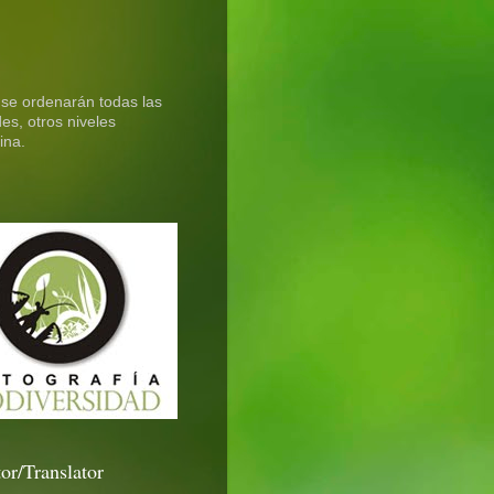
 se ordenarán todas las
es, otros niveles
ina.
or/Translator