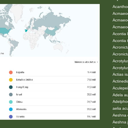
Acanthoc
Acmaeod
Acmaeod
Acmaeode
Acontia 
Acontia 
Acronict
Acronict
Acrotylus
Acrotylu
Actias i
Actinedi
Aculepei
Adela au
Adelphoc
aelia ac
Aeshna 
Aeshna 