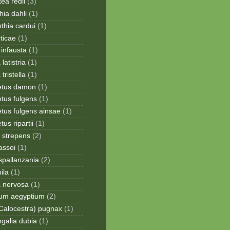
ea redii
(3)
ia dahli
(1)
thia cardui
(1)
rticae
(1)
infausta
(1)
 latistria
(1)
 tristella
(1)
etus damon
(1)
tus fulgens
(1)
tus fulgens ainsae
(1)
us ripartii
(1)
 strepens
(2)
assoi
(1)
spallanzania
(2)
ila
(1)
a nervosa
(1)
ium aegyptium
(2)
Calocestra) pugnax
(1)
galia dubia
(1)