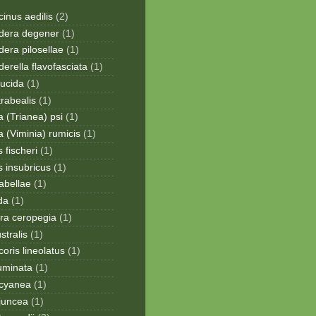
inus aedilis
(2)
era degener
(1)
era pilosellae
(1)
rella flavofasciata
(1)
lucida
(1)
trabealis
(1)
a (Trianea) psi
(1)
a (Viminia) rumicis
(1)
 fischeri
(1)
s insubricus
(1)
sabellae
(1)
da
(1)
ra ceropegia
(1)
stralis
(1)
oris lineolatus
(1)
uminata
(1)
cyanea
(1)
juncea
(1)