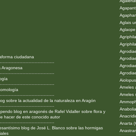
Agalenat
Agapanth
Agaphan
Aglais u
Aglaope 
Agriphila
Agriphila
Agrodia
ataforma ciudadana
Agrodiae
------------------------------------
Agrodiae
a Aragonesa
Agrodiaet
------------------------------------
ogía
Aiolopus
------------------------------------
Ameles 
tomología
Ameles 
------------------------------------
og sobre la actualidad de la naturaleza en Aragón
Ammoph
------------------------------------
Anaboli
pendo blog en aragonés de Rafel Vidaller sobre flora y
Anacrid
le hacer de este conocido autor
------------------------------------
Anarta (
resantísimo blog de José L. Blanco sobre las hormigas
Anastran
iales