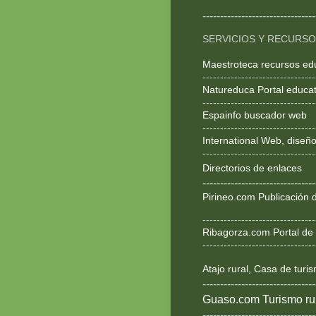
--------------------------------
SERVICIOS Y RECURS
Maestroteca recursos ed
--------------------------------
Natureduca Portal educat
--------------------------------
Espainfo buscador web
--------------------------------
International Web, dise
--------------------------------
Directorios de enlaces
--------------------------------
Pirineo.com Publicación d
--------------------------------
Ribagorza.com Portal de 
--------------------------------
Atajo rural, Casa de turi
--------------------------------
Guaso.com Turismo rur
--------------------------------