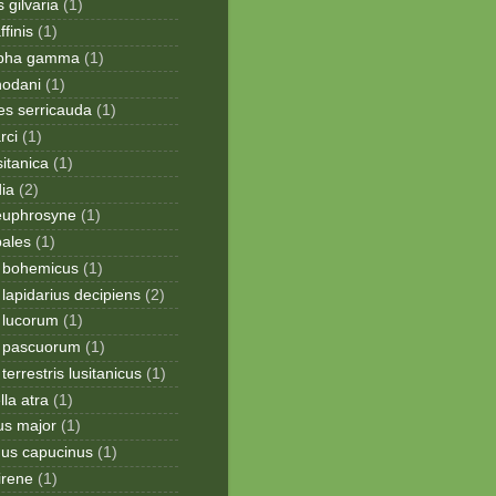
 gilvaria
(1)
finis
(1)
apha gamma
(1)
hodani
(1)
tes serricauda
(1)
rci
(1)
sitanica
(1)
dia
(2)
 euphrosyne
(1)
pales
(1)
 bohemicus
(1)
apidarius decipiens
(2)
lucorum
(1)
 pascuorum
(1)
errestris lusitanicus
(1)
la atra
(1)
us major
(1)
hus capucinus
(1)
irene
(1)