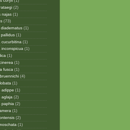
 coryli
(1)
rataegi
(2)
 najas
(1)
os
(73)
 diadematus
(1)
pallidus
(1)
a cucurbitina
(1)
a inconspicua
(1)
lica
(1)
cinerea
(1)
a fusca
(1)
bruennichi
(4)
lobata
(1)
s adippe
(1)
 aglaja
(2)
s paphia
(2)
ramera
(1)
ontensis
(2)
moschata
(1)