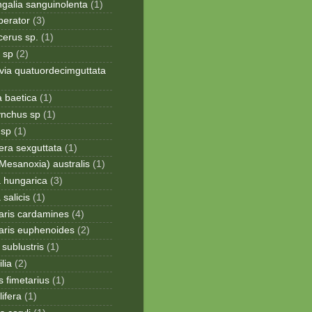
galia sanguinolenta
(1)
perator
(3)
cerus sp.
(1)
 sp
(2)
via quatuordecimguttata
a baetica
(1)
ynchus sp
(1)
 sp
(1)
era sexguttata
(1)
Mesanoxia) australis
(1)
a hungarica
(3)
 salicis
(1)
aris cardamines
(4)
aris euphenoides
(2)
sublustris
(1)
lia
(2)
 fimetarius
(1)
lifera
(1)