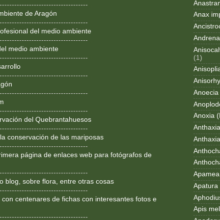
Anastran
------------------------------------
mbiente de Aragón
Anax im
------------------------------------
Ancistro
ofesional del medio ambiente
Andrena
------------------------------------
del medio ambiente
Anisocal
(1)
------------------------------------
arrollo
Anisopli
------------------------------------
Anisorh
agón
Anoecia
------------------------------------
om
Anoplod
------------------------------------
Anoxia (
rvación del Quebrantahuesos
Anthaxi
------------------------------------
 la conservación de las mariposas
Anthaxia
------------------------------------
Anthoch
rimera página de enlaces web para fotógrafos de
Anthoch
------------------------------------
Apamea 
 blog, sobre flora, entre otras cosas
Apatura i
------------------------------------
Aphodius
 con centenares de fichas con interesantes fotos e
Apis mel
------------------------------------