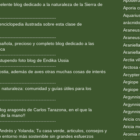
Apoderus
lente blog dedicado a la
naturaleza de la Sierra de
Aporia c
Aquarius
------------------------------------
arácnid
enciclopedia ilustrada sobre
esta clase de
Araneus
------------------------------------
Araneus 
añola, precioso y completo blog dedicado a las
Araniell
ica
Araniell
------------------------------------
Arctia vil
Estupendo foto blog de Endika Ussia
------------------------------------
Arctosa 
ostia, además de aves otras muchas cosas de interés
Arcypter
Argiope 
------------------------------------
 naturaleza: comunidad y guías útiles para los
Argiope 
Argynni
------------------------------------
Argynnis
og aragonés de Carlos Tarazona, en el que la
Argynni
 de la mano!!
Aricia c
------------------------------------
Aricia m
Andrés y Yolanda; Tu casa verde, articulos, consejos y
Aromia 
o entorno más sostenible sin grandes esfuerzos