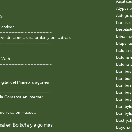
Aspitates
------------------------------------
Atypus af
Autogr
OS
Baetis r
ucativos
Barbitis
------------------------------------
Bibio ma
ivo de ciencias naturales y educativas
------------------------------------
Blaps lu
Boloria 
------------------------------------
Boloria
ño Web
------------------------------------
Boloria 
Bombus
------------------------------------
Bombus l
igital del Pirineo aragonés
Bombus 
------------------------------------
Bombus
la Comarca en internet
Bombus t
------------------------------------
Bombylel
smo rural en Huesca
Bombyli
------------------------------------
Bostryc
al en Boltaña y algo más
Boyeria 
------------------------------------