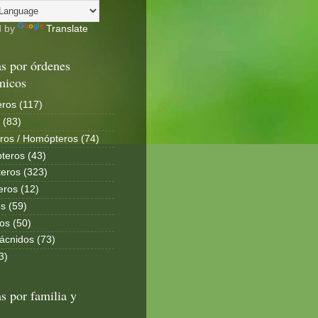
d by
Translate
s por órdenes
micos
ros (117)
 (83)
ros / Homópteros (74)
teros (43)
eros (323)
eros (12)
s (59)
os (50)
ácnidos (73)
3)
s por familia y