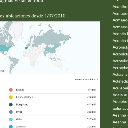
Acanthoc
Acmaeod
les ubicaciones desde 1/07/2010
Acmaeod
Acmaeode
Acontia 
Acontia 
Acronict
Acronict
Acrotylus
Acrotylu
Actias i
Actinedi
Aculepei
Adela au
Adelphoc
aelia ac
Aeshna 
Aeshna 