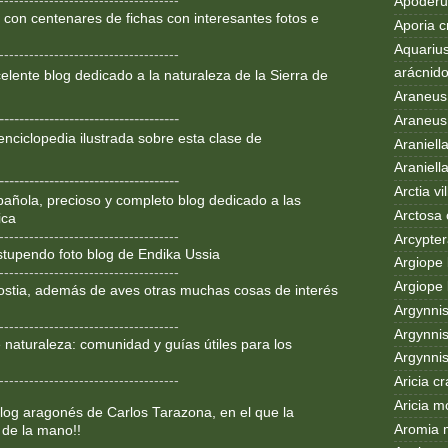
------------------------------------
Apoderus
 con centenares de fichas con interesantes fotos e
Aporia c
Aquarius
------------------------------------
arácnid
lente blog dedicado a la
naturaleza de la Sierra de
Araneus
------------------------------------
Araneus 
enciclopedia ilustrada sobre
esta clase de
Araniell
Araniell
------------------------------------
Arctia vil
añola, precioso y completo blog dedicado a las
Arctosa 
ica
------------------------------------
Arcypter
Estupendo foto blog de Endika Ussia
Argiope 
------------------------------------
Argiope 
ostia, además de aves otras muchas cosas de interés
Argynni
------------------------------------
Argynnis
 naturaleza: comunidad y guías útiles para los
Argynni
------------------------------------
Aricia c
Aricia m
og aragonés de Carlos Tarazona, en el que la
Aromia 
 de la mano!!