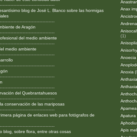
Anastran
------------------------------------
Anax im
resantísimo blog de José L. Blanco sobre las hormigas
iales
Ancistro
------------------------------------
Andrena
mbiente de Aragón
Anisocal
------------------------------------
(1)
ofesional del medio ambiente
Anisopli
------------------------------------
del medio ambiente
Anisorh
------------------------------------
Anoecia
arrollo
Anoplod
------------------------------------
agón
Anoxia (
------------------------------------
Anthaxi
om
Anthaxia
------------------------------------
rvación del Quebrantahuesos
Anthoch
------------------------------------
Anthoch
 la conservación de las mariposas
Apamea 
------------------------------------
rimera página de enlaces web para fotógrafos de
Apatura i
Aphodius
------------------------------------
Apis mel
 blog, sobre flora, entre otras cosas