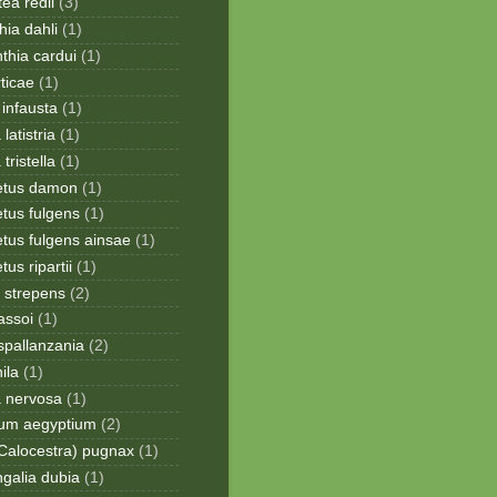
ea redii
(3)
ia dahli
(1)
thia cardui
(1)
rticae
(1)
infausta
(1)
 latistria
(1)
 tristella
(1)
etus damon
(1)
tus fulgens
(1)
tus fulgens ainsae
(1)
us ripartii
(1)
 strepens
(2)
assoi
(1)
spallanzania
(2)
ila
(1)
a nervosa
(1)
ium aegyptium
(2)
Calocestra) pugnax
(1)
galia dubia
(1)