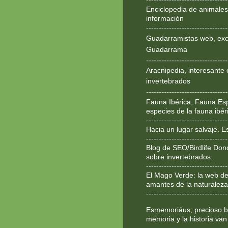
--------------------------------
Enciclopedia de animales
información
--------------------------------
Guadarramistas web, exce
Guadarrama
--------------------------------
Aracnipedia, interesante 
invertebrados
--------------------------------
Fauna Ibérica, Fauna Esp
especies de la fauna ibér
--------------------------------
Hacia un lugar salvaje. 
--------------------------------
Blog de SEO/Birdlife Don
sobre invertebrados.
--------------------------------
El Mago Verde: la web de
amantes de la naturaleza
--------------------------------
Esmemoriáus; precioso bl
memoria y la historia van