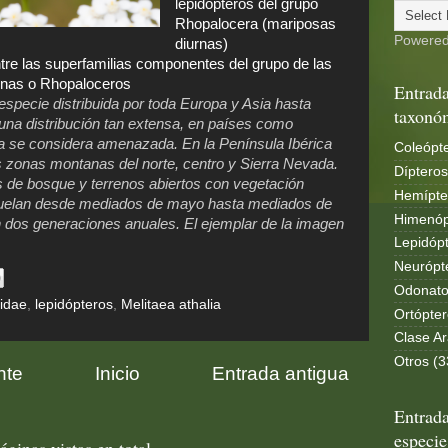
lepidópteros del grupo
Rhopalocera (mariposas
Powere
diurnas)
tre las superfamilias componentes del grupo de las
rnas o Rhopaloceros
Entrada
 especie distribuida por toda Europa y Asia hasta
taxonó
una distribución tan extensa, en países como
 se considera amenazada. En la Península Ibérica
Coleópte
s zonas montanas del norte, centro y Sierra Nevada.
Dípteros
s de bosque y terrenos abiertos con vegetación
Hemípte
vuelan desde mediados de mayo hasta mediados de
Himenóp
 dos generaciones anuales. El ejemplar de la imagen
Lepidópt
Neurópt
Odonato
idae
,
lepidópteros
,
Melitaea athalia
Ortópter
Clase Ar
Otros (3
nte
Inicio
Entrada antigua
Entrada
especie
áginas vistas en total