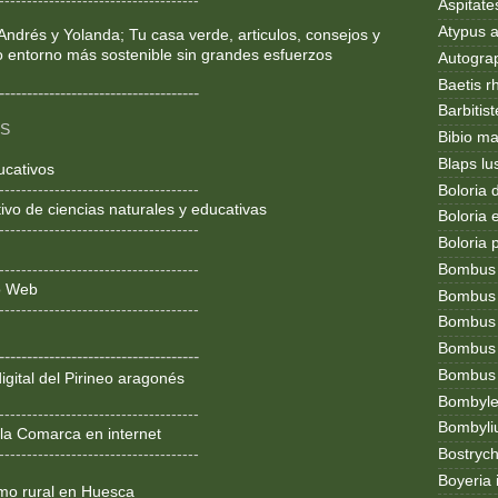
------------------------------------
Aspitates
Atypus af
Andrés y Yolanda; Tu casa verde, articulos, consejos y
o entorno más sostenible sin grandes esfuerzos
Autogr
Baetis r
------------------------------------
Barbitis
OS
Bibio ma
Blaps lu
ucativos
------------------------------------
Boloria 
ivo de ciencias naturales y educativas
Boloria
------------------------------------
Boloria 
Bombus
------------------------------------
ño Web
Bombus l
------------------------------------
Bombus 
Bombus
------------------------------------
Bombus t
igital del Pirineo aragonés
Bombylel
------------------------------------
Bombyli
la Comarca en internet
------------------------------------
Bostryc
Boyeria 
smo rural en Huesca