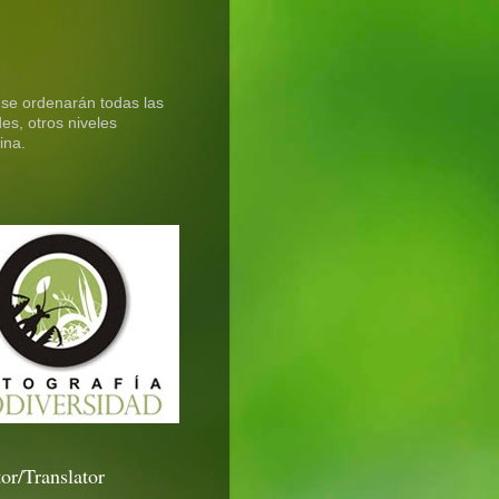
 se ordenarán todas las
es, otros niveles
ina.
or/Translator