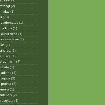
 coryli
(1)
rataegi
(2)
 najas
(1)
os
(73)
 diadematus
(1)
pallidus
(1)
a cucurbitina
(1)
a inconspicua
(1)
lica
(1)
cinerea
(1)
a fusca
(1)
bruennichi
(4)
lobata
(1)
s adippe
(1)
 aglaja
(2)
s paphia
(2)
ramera
(1)
ontensis
(2)
moschata
(1)