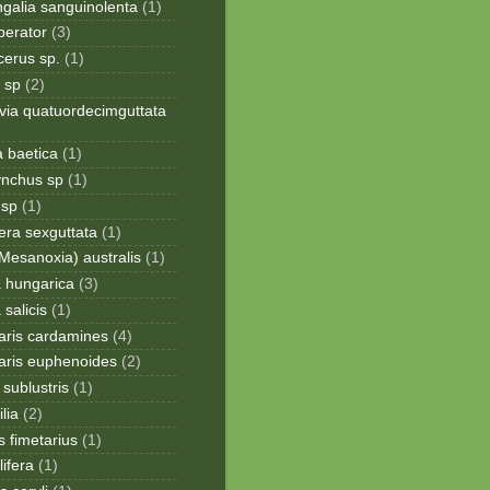
galia sanguinolenta
(1)
perator
(3)
cerus sp.
(1)
 sp
(2)
via quatuordecimguttata
a baetica
(1)
ynchus sp
(1)
 sp
(1)
era sexguttata
(1)
Mesanoxia) australis
(1)
a hungarica
(3)
 salicis
(1)
aris cardamines
(4)
aris euphenoides
(2)
sublustris
(1)
lia
(2)
 fimetarius
(1)
lifera
(1)