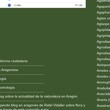
Agalenat
Agapanth
Agaphan
Aglais u
Aglaope 
Agriphila
Agriphila
Agrodia
Agrodiae
Agrodiae
Agrodiaet
ataforma ciudadana
Aiolopus
------------------------------------
a Aragonesa
Ameles 
------------------------------------
Ameles 
ogía
Ammoph
------------------------------------
tomología
Anaboli
------------------------------------
Anacrid
og sobre la actualidad de la naturaleza en Aragón
Anarta (
------------------------------------
pendo blog en aragonés de Rafel Vidaller sobre flora y
Anastran
le hacer de este conocido autor