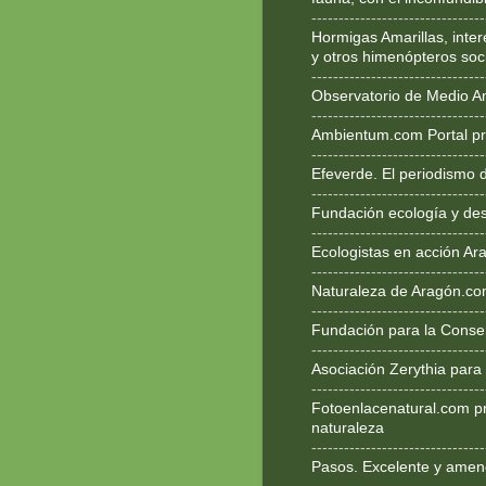
--------------------------------
Hormigas Amarillas, inte
y otros himenópteros soc
--------------------------------
Observatorio de Medio A
--------------------------------
Ambientum.com Portal pr
--------------------------------
Efeverde. El periodismo 
--------------------------------
Fundación ecología y des
--------------------------------
Ecologistas en acción Ar
--------------------------------
Naturaleza de Aragón.c
--------------------------------
Fundación para la Conse
--------------------------------
Asociación Zerythia para
--------------------------------
Fotoenlacenatural.com p
naturaleza
--------------------------------
Pasos. Excelente y ameno