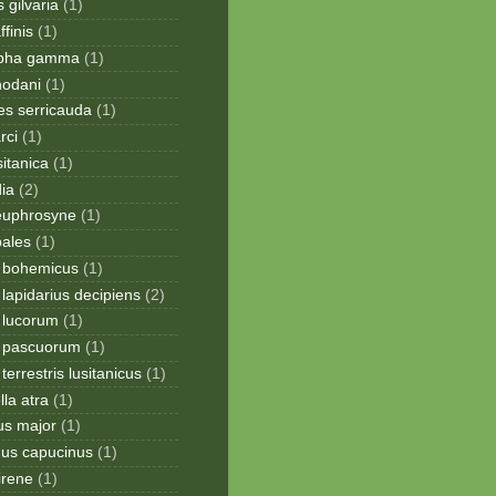
 gilvaria
(1)
finis
(1)
apha gamma
(1)
hodani
(1)
tes serricauda
(1)
rci
(1)
sitanica
(1)
dia
(2)
 euphrosyne
(1)
pales
(1)
 bohemicus
(1)
apidarius decipiens
(2)
lucorum
(1)
 pascuorum
(1)
errestris lusitanicus
(1)
la atra
(1)
us major
(1)
hus capucinus
(1)
irene
(1)