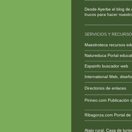
--------------------------------
Desde Ayerbe el blog de 
trucos para hacer nuestr
--------------------------------
SERVICIOS Y RECURS
Maestroteca recursos ed
--------------------------------
Natureduca Portal educat
--------------------------------
Espainfo buscador web
--------------------------------
International Web, dise
--------------------------------
Directorios de enlaces
--------------------------------
Pirineo.com Publicación d
--------------------------------
Ribagorza.com Portal de 
--------------------------------
Atajo rural, Casa de turi