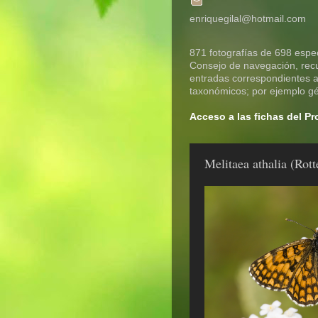
enriquegilal@hotmail.com
871 fotografías de 698 espec
Consejo de navegación, recue
entradas correspondientes a 
taxonómicos; por ejemplo gén
Acceso a las fichas del P
Melitaea athalia (Ro