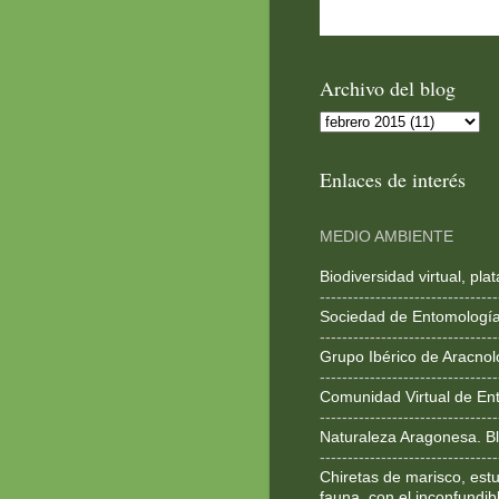
Archivo del blog
Enlaces de interés
MEDIO AMBIENTE
Biodiversidad virtual, pl
--------------------------------
Sociedad de Entomologí
--------------------------------
Grupo Ibérico de Aracnol
--------------------------------
Comunidad Virtual de En
--------------------------------
Naturaleza Aragonesa. Bl
--------------------------------
Chiretas de marisco, estu
fauna, con el inconfundib