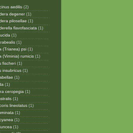
inus aedilis
(2)
era degener
(1)
era pilosellae
(1)
rella flavofasciata
(1)
lucida
(1)
trabealis
(1)
a (Trianea) psi
(1)
a (Viminia) rumicis
(1)
 fischeri
(1)
s insubricus
(1)
sabellae
(1)
da
(1)
ra ceropegia
(1)
stralis
(1)
oris lineolatus
(1)
uminata
(1)
cyanea
(1)
juncea
(1)