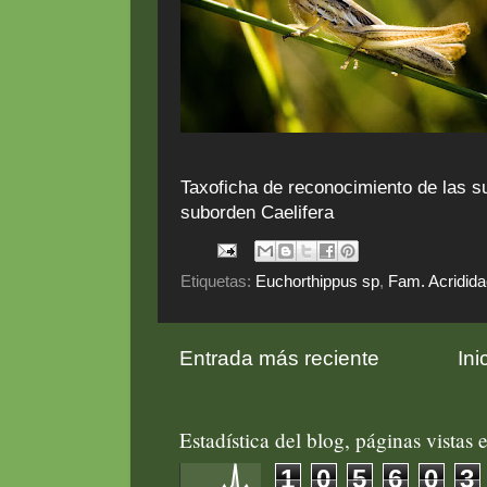
Taxoficha de reconocimiento de las s
suborden Caelifera
Etiquetas:
Euchorthippus sp
,
Fam. Acridida
Entrada más reciente
Ini
Estadística del blog, páginas vistas e
1
0
5
6
0
3