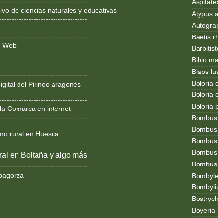
------------------------------------
Aspitates
ivo de ciencias naturales y educativas
Atypus af
------------------------------------
Autogr
------------------------------------
Baetis r
ño Web
Barbitis
------------------------------------
Bibio ma
Blaps lu
------------------------------------
Boloria 
igital del Pirineo aragonés
Boloria
------------------------------------
Boloria 
la Comarca en internet
------------------------------------
Bombus
Bombus l
smo rural en Huesca
Bombus 
------------------------------------
Bombus
al en Boltaña y algo más
Bombus t
------------------------------------
bagorza
Bombylel
Bombyli
Bostryc
Boyeria 