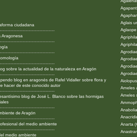
Agalenat
Agapanth
Agaphan
Aglais u
ataforma ciudadana
Aglaope 
------------------------------------
a Aragonesa
Agriphila
------------------------------------
Agriphila
ogía
Agrodia
------------------------------------
tomología
Agrodiae
------------------------------------
Agrodiae
og sobre la actualidad de la naturaleza en Aragón
Agrodiaet
------------------------------------
pendo blog en aragonés de Rafel Vidaller sobre flora y
Aiolopus
le hacer de este conocido autor
Ameles 
------------------------------------
Ameles 
resantísimo blog de José L. Blanco sobre las hormigas
iales
Ammoph
------------------------------------
Anaboli
mbiente de Aragón
Anacrid
------------------------------------
ofesional del medio ambiente
Anarta (
------------------------------------
Anastran
del medio ambiente