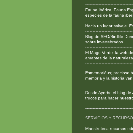
--------------------------------
Fauna Ibérica, Fauna Esp
especies de la fauna ibér
--------------------------------
Hacia un lugar salvaje. 
--------------------------------
Blog de SEO/Birdlife Don
sobre invertebrados.
--------------------------------
El Mago Verde: la web de
amantes de la naturaleza
--------------------------------
Esmemoriáus; precioso bl
memoria y la historia van
--------------------------------
Desde Ayerbe el blog de 
trucos para hacer nuestr
--------------------------------
SERVICIOS Y RECURS
Maestroteca recursos ed