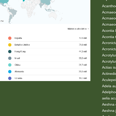
Acanthoc
Acmaeod
Acmaeod
Acmaeode
Acontia 
Acontia 
Acronict
Acronict
Acrotylus
Acrotylu
Actias i
Actinedi
Aculepei
Adela au
Adelphoc
aelia ac
Aeshna 
Aeshna 