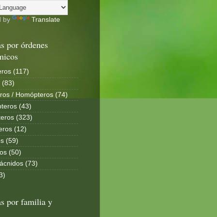
d by
Translate
s por órdenes
micos
ros (117)
 (83)
ros / Homópteros (74)
teros (43)
eros (323)
eros (12)
s (59)
os (50)
ácnidos (73)
3)
s por familia y