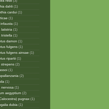
ea redii
(3)
ia dahli
(1)
thia cardui
(1)
rticae
(1)
infausta
(1)
 latistria
(1)
 tristella
(1)
etus damon
(1)
tus fulgens
(1)
tus fulgens ainsae
(1)
us ripartii
(1)
 strepens
(2)
assoi
(1)
spallanzania
(2)
ila
(1)
a nervosa
(1)
ium aegyptium
(2)
Calocestra) pugnax
(1)
galia dubia
(1)