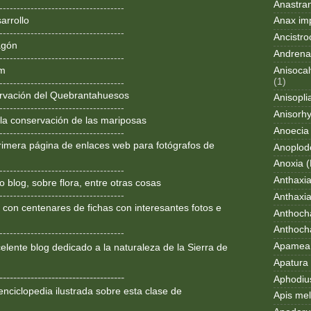
Anastran
------------------------------------
arrollo
Anax im
------------------------------------
Ancistro
agón
Andrena
------------------------------------
Anisocal
om
(1)
------------------------------------
rvación del Quebrantahuesos
Anisopli
------------------------------------
Anisorh
 la conservación de las mariposas
Anoecia
------------------------------------
rimera página de enlaces web para fotógrafos de
Anoplod
Anoxia (
------------------------------------
Anthaxi
 blog, sobre flora, entre otras cosas
------------------------------------
Anthaxia
 con centenares de fichas con interesantes fotos e
Anthoch
Anthoch
------------------------------------
Apamea 
lente blog dedicado a la
naturaleza de la Sierra de
Apatura i
------------------------------------
Aphodius
enciclopedia ilustrada sobre
esta clase de
Apis mel