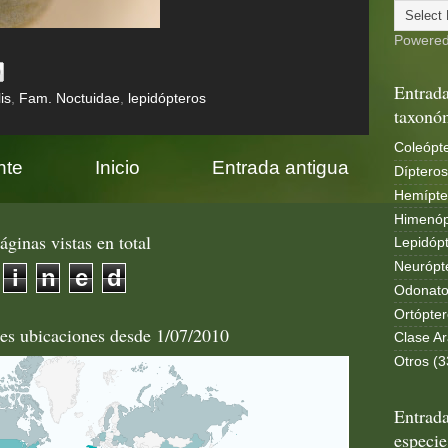
Powere
Entrada
is
,
Fam. Noctuidae
,
lepidópteros
taxonó
Coleópte
nte
Inicio
Entrada antigua
Dípteros
Hemípte
Himenóp
áginas vistas en total
Lepidópt
Neurópt
i
n
e
d
Odonato
Ortópter
les ubicaciones desde 1/07/2010
Clase Ar
Otros (3
Entrada
especie