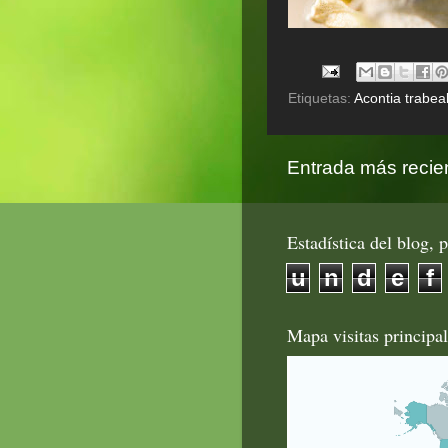
Etiquetas:
Acontia trabeal
Entrada más recie
Estadística del blog, p
u
n
d
e
f
Mapa visitas principa