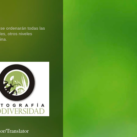
 se ordenarán todas las
es, otros niveles
ina.
or/Translator