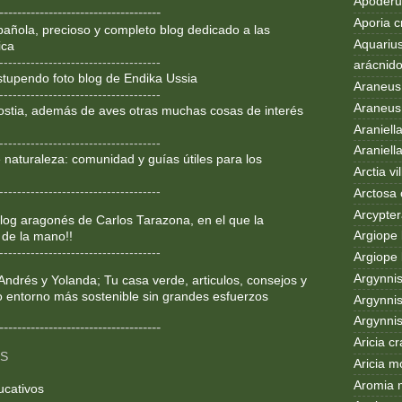
Apoderus
------------------------------------
Aporia c
añola, precioso y completo blog dedicado a las
Aquarius
ica
------------------------------------
arácnid
Estupendo foto blog de Endika Ussia
Araneus
------------------------------------
Araneus 
ostia, además de aves otras muchas cosas de interés
Araniell
------------------------------------
Araniell
 naturaleza: comunidad y guías útiles para los
Arctia vil
------------------------------------
Arctosa 
Arcypter
og aragonés de Carlos Tarazona, en el que la
Argiope 
 de la mano!!
------------------------------------
Argiope 
Argynni
Andrés y Yolanda; Tu casa verde, articulos, consejos y
o entorno más sostenible sin grandes esfuerzos
Argynnis
Argynni
------------------------------------
Aricia c
OS
Aricia m
Aromia 
ucativos