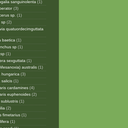
galia sanguinolenta
(1)
perator
(3)
cerus sp.
(1)
 sp
(2)
via quatuordecimguttata
a baetica
(1)
ynchus sp
(1)
 sp
(1)
era sexguttata
(1)
Mesanoxia) australis
(1)
a hungarica
(3)
 salicis
(1)
aris cardamines
(4)
aris euphenoides
(2)
sublustris
(1)
lia
(2)
 fimetarius
(1)
lifera
(1)