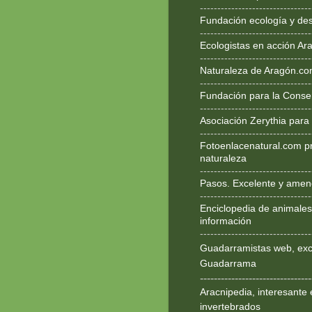
--------------------------------
Fundación ecología y des
--------------------------------
Ecologistas en acción Ar
--------------------------------
Naturaleza de Aragón.c
--------------------------------
Fundación para la Conse
--------------------------------
Asociación Zerythia para
--------------------------------
Fotoenlacenatural.com p
naturaleza
--------------------------------
Pasos. Excelente y ameno
--------------------------------
Enciclopedia de animales
información
--------------------------------
Guadarramistas web, exce
Guadarrama
--------------------------------
Aracnipedia, interesante 
invertebrados