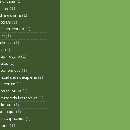
 gilvaria
(1)
finis
(1)
apha gamma
(1)
hodani
(1)
tes serricauda
(1)
rci
(1)
sitanica
(1)
dia
(2)
 euphrosyne
(1)
pales
(1)
 bohemicus
(1)
apidarius decipiens
(2)
lucorum
(1)
 pascuorum
(1)
errestris lusitanicus
(1)
la atra
(1)
us major
(1)
hus capucinus
(1)
irene
(1)