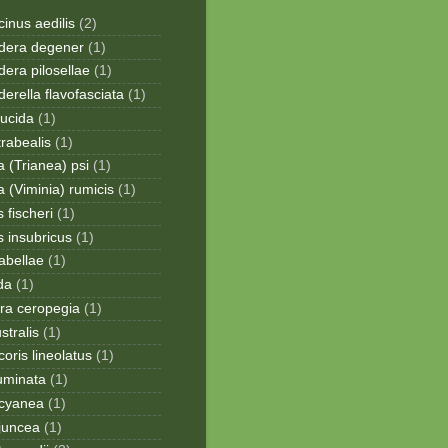
inus aedilis
(2)
era degener
(1)
era pilosellae
(1)
rella flavofasciata
(1)
lucida
(1)
trabealis
(1)
a (Trianea) psi
(1)
a (Viminia) rumicis
(1)
 fischeri
(1)
s insubricus
(1)
sabellae
(1)
da
(1)
ra ceropegia
(1)
stralis
(1)
oris lineolatus
(1)
uminata
(1)
cyanea
(1)
juncea
(1)