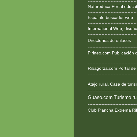
--------------------------------
Natureduca Portal educat
--------------------------------
Espainfo buscador web
--------------------------------
International Web, dise
--------------------------------
Directorios de enlaces
--------------------------------
Pirineo.com Publicación d
--------------------------------
Ribagorza.com Portal de 
--------------------------------
Atajo rural, Casa de turi
--------------------------------
Guaso.com Turismo rur
--------------------------------
Club Plancha Extrema Ri