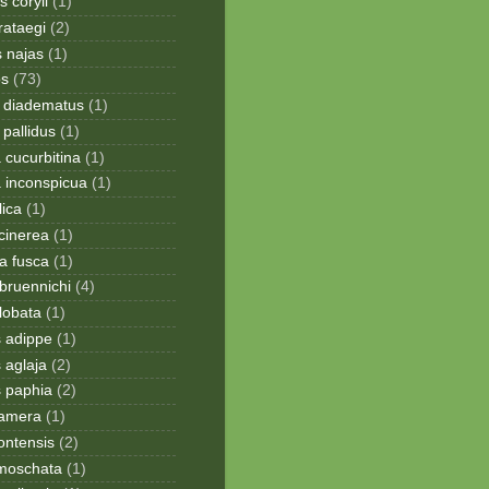
 coryli
(1)
rataegi
(2)
 najas
(1)
os
(73)
 diadematus
(1)
pallidus
(1)
a cucurbitina
(1)
a inconspicua
(1)
lica
(1)
cinerea
(1)
a fusca
(1)
bruennichi
(4)
lobata
(1)
s adippe
(1)
 aglaja
(2)
s paphia
(2)
ramera
(1)
ontensis
(2)
moschata
(1)